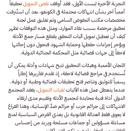
التجربة الأخيرة ليست الأولى، فقد أوقف
نقص التمويل
تحقيقاً
أممياً آخر بشأن انتهاكات محتملة في الكونغو، بعد أن استُنزفت
مخصصات مكتب المفوض السامي وتم تعليق عمل لجنة
تحقيق مرخصة بسبب نفاد الموارد، ومثل هذه التوقفات تظهر
كيف أن تعطيل تمويل آليات التحقق يقطع مسار جمع الأدلة
ويؤخر إجراءات حفظها وحماية الشهود فتحول دون إحالتها
لاحقاً إلى جهات قضائية مثل المحكمة الجنائية الدولية.
اللجان الأممية وهيئات التحقيق تتيح شهادات وأدلة يمكن أن
تُستخدم في مراجع قضائية لاحقة، إذ تقدم تقاريرها إطاراً
رسمياً للتوثيق وتناصر فتح تحقيقات قضائية وطنية أو دولية.
عندما يتعطل عمل هذه الآليات
لغياب التمويل
، يفقد المجتمع
الدولي أداة فنية محايدة لتجميع الأدلة وتقييم مدى ارتقاء
الانتهاكات إلى جرائم حرب أو جرائم ضدّ الإنسانية، وهذا الفراغ
لا يعوق فقط العدالة القانونية بل يغذي الفرص السياسية لمنع
مساءلة مسؤولين أو جماعات مسلحة ويزيد من إحساس
الإفلات من العقاب لدى مرتكبي الانتهاكات.