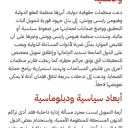
دعت منظمات حقوقية دولية، أبرزها منظمة العفو الدولية
وهيومن رايتس ووتش، إلى بذل جهود فورية لتمويل آليات
التحقيق ووضع ضمانات لحمايتها من ضغوط سياسية أو
مالية، وشددت منظمة هيومن رايتس ووتش وغيرها على أن
تقليص الموارد يمثّل ضربة لأدوات المساءلة الدولية ويجب
على الدول المانحة تسديد التزاماتها وإطلاق تمويل مخصص
للتحقيقات التي توثق جرائم خطِرة، كما ربطت تقارير منظمات
أخرى بين تقليص المساعدات وتهديد استمرارية برامج حماية
الضحايا، ودعت إلى تدخلات سريعة لتلافي فقدان أدلة لا يمكن
تعويضها لاحقاً.
أبعاد سياسية ودبلوماسية
أزمة التمويل ليست مجرد مسألة إدارة داخلية فقد أدى تراكم
الديون المستحقة للمنظومة الأممية، واستخدام بعض الدول
لآلية التمويل أداة سياسية، إلى إضعاف مصداقية برامج حقوق