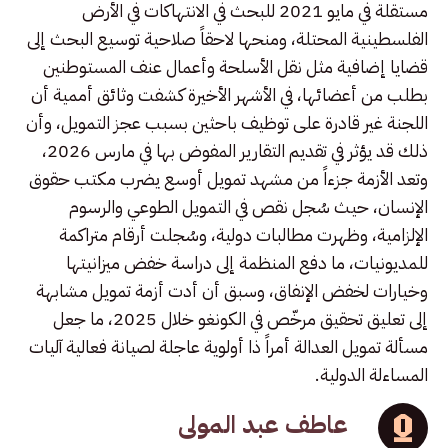
مستقلة في مايو 2021 للبحث في الانتهاكات في الأرض
الفلسطينية المحتلة، ومنحها لاحقاً صلاحية توسيع البحث إلى
قضايا إضافية مثل نقل الأسلحة وأعمال عنف المستوطنين
بطلب من أعضائها، في الأشهر الأخيرة كشفت وثائق أممية أن
اللجنة غير قادرة على توظيف باحثين بسبب عجز التمويل، وأن
ذلك قد يؤثر في تقديم التقارير المفوض بها في مارس 2026،
وتعد الأزمة جزءاً من مشهد تمويل أوسع يضرب مكتب حقوق
الإنسان، حيث سُجل نقص في التمويل الطوعي والرسوم
الإلزامية، وظهرت مطالبات دولية، وسُجلت أرقام متراكمة
للمديونيات، ما دفع المنظمة إلى دراسة خفض ميزانيتها
وخيارات لخفض الإنفاق، وسبق أن أدت أزمة تمويل مشابهة
إلى تعليق تحقيق مرخّص في الكونغو خلال 2025، ما جعل
مسألة تمويل العدالة أمراً ذا أولوية عاجلة لصيانة فعالية آليات
المساءلة الدولية.
عاطف عبد المولى