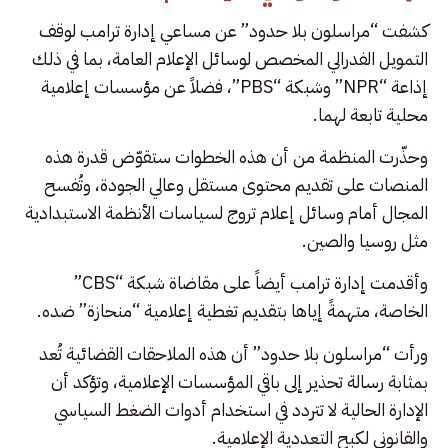
كشفت “مراسلون بلا حدود” عن مساعي إدارة ترامب لوقف
التمويل الفدرالي المخصص لوسائل الإعلام العامة، بما في ذلك
إذاعة “NPR” وشبكة “PBS”، فضلاً عن مؤسسات إعلامية
محلية تابعة لهما.
وحذّرت المنظمة من أن هذه الخطوات ستقوّض قدرة هذه
المنصات على تقديم محتوى مستقل وعالي الجودة، وتُفسح
المجال أمام وسائل إعلام تروج لسياسات الأنظمة الاستبدادية
مثل روسيا والصين.
وأقدمت إدارة ترامب أيضاً على مقاضاة شبكة “CBS”
الخاصة، متهمةً إياها بتقديم تغطية إعلامية “منحازة” ضده.
ورأت “مراسلون بلا حدود” أن هذه الملاحقات القضائية تُعد
بمثابة رسالة تحذير إلى باقي المؤسسات الإعلامية، وتؤكد أن
الإدارة الحالية لا تتردد في استخدام أدوات الضغط السياسي
والقانوني لكبح التعددية الإعلامية.