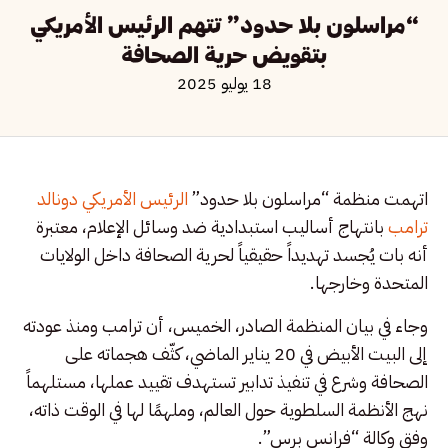
“مراسلون بلا حدود” تتهم الرئيس الأمريكي
بتقويض حرية الصحافة
18 يوليو 2025
اتهمت منظمة “مراسلون بلا حدود”
الرئيس الأمريكي دونالد
ترامب
بانتهاج أساليب استبدادية ضد وسائل الإعلام، معتبرة
أنه بات يُجسد تهديداً حقيقياً لحرية الصحافة داخل الولايات
المتحدة وخارجها.
وجاء في بيان المنظمة الصادر، الخميس، أن ترامب ومنذ عودته
إلى البيت الأبيض في 20 يناير الماضي، كثّف هجماته على
الصحافة وشرع في تنفيذ تدابير تستهدف تقييد عملها، مستلهماً
نهج الأنظمة السلطوية حول العالم، وملهمًا لها في الوقت ذاته،
وفق وكالة “فرانس برس”.