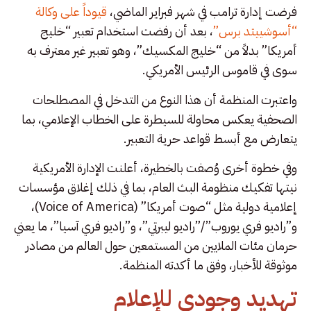
فرضت إدارة ترامب في شهر فبراير الماضي،
قيوداً على وكالة
“أسوشييتد برس”
، بعد أن رفضت استخدام تعبير “خليج
أمريكا” بدلاً من “خليج المكسيك”، وهو تعبير غير معترف به
سوى في قاموس الرئيس الأمريكي.
واعتبرت المنظمة أن هذا النوع من التدخل في المصطلحات
الصحفية يعكس محاولة للسيطرة على الخطاب الإعلامي، بما
يتعارض مع أبسط قواعد حرية التعبير.
وفي خطوة أخرى وُصفت بالخطيرة، أعلنت الإدارة الأمريكية
نيتها تفكيك منظومة البث العام، بما في ذلك إغلاق مؤسسات
إعلامية دولية مثل “صوت أمريكا” (Voice of America)،
و”راديو فري يوروب”/”راديو ليبرتي”، و”راديو فري آسيا”، ما يعني
حرمان مئات الملايين من المستمعين حول العالم من مصادر
موثوقة للأخبار، وفق ما أكدته المنظمة.
تهديد وجودي للإعلام