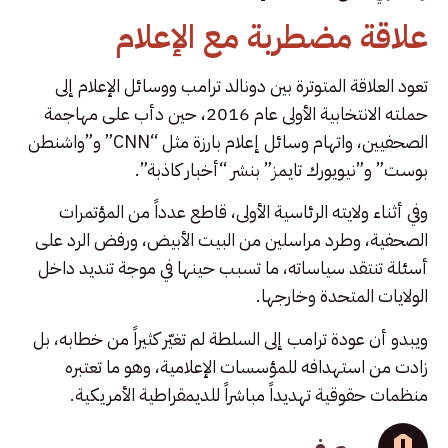
علاقة مضطربة مع الإعلام
تعود العلاقة المتوترة بين دونالد ترامب ووسائل الإعلام إلى
حملته الانتخابية الأولى عام 2016، حين دأب على مهاجمة
الصحفيين، واتهام وسائل إعلام بارزة مثل “CNN” و”واشنطن
بوست” و”نيويورك تايمز” بنشر “أخبار كاذبة”.
وفي أثناء ولايته الرئاسية الأولى، قاطع عدداً من المؤتمرات
الصحفية، وطرد مراسلين من البيت الأبيض، ورفض الرد على
أسئلة تنتقد سياساته، ما تسبب حينها في موجة تنديد داخل
الولايات المتحدة وخارجها.
ويبدو أن عودة ترامب إلى السلطة لم تغيّر كثيراً من خطابه، بل
زادت من استهدافه للمؤسسات الإعلامية، وهو ما تعتبره
منظمات حقوقية تهديداً مباشراً للديمقراطية الأمريكية.