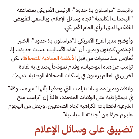
واتهمت “مراسلون بلا حدود”، الرئيس الأمريكي بمضاعفة
“الهجمات الكلامية” تجاه وسائل الإعلام، وبالسعي لتقويض
الثقة بها لدى الرأي العام الأمريكي.
وأوضح مدير الفرع الأمريكي لـ”مراسلون بلا حدود”، الخبير
الإعلامي كلايتون ويميرز، أن “هذه الأساليب ليست جديدة، إذ
تُمارَس منذ سنوات من قبل
الأنظمة المعادية للصحافة
، لكن
ترامب عزز هذه التوجهات، وقدم نموذجاً يحتذى به لقادة
آخرين في العالم يرغبون في إسكات الصحافة الوطنية لديهم”.
وانتقد ويميرز ممارسات ترامب التي وصفها بأنها “غير مسبوقة”
في ديمقراطية مثل الولايات المتحدة، قائلاً إن “ترامب منح
الشرعية لخطابات الكراهية تجاه الصحفيين، وجعل من الهجوم
عليهم جزءًا من أجندته السياسية”.
تضييق على وسائل الإعلام