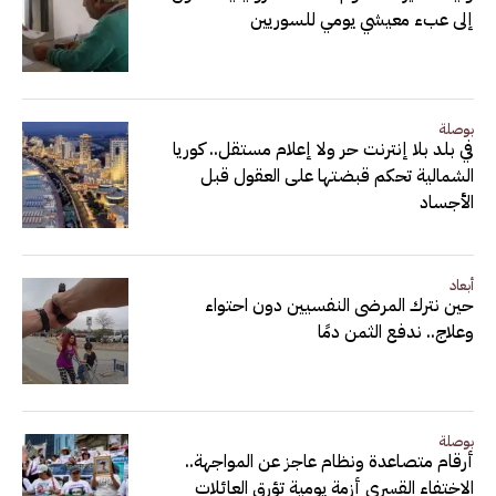
إلى عبء معيشي يومي للسوريين
بوصلة
في بلد بلا إنترنت حر ولا إعلام مستقل.. كوريا
الشمالية تحكم قبضتها على العقول قبل
الأجساد
أبعاد
حين نترك المرضى النفسيين دون احتواء
وعلاج.. ندفع الثمن دمًا
بوصلة
أرقام متصاعدة ونظام عاجز عن المواجهة..
الاختفاء القسري أزمة يومية تؤرق العائلات