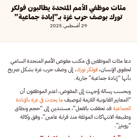
مئات موظفي الأمم المتحدة يطالبون فولكر
تورك بوصف حرب غزة بـ”إبادة جماعية”
29 أغسطس 2025
دعا مئات الموظفين في مكتب مفوض الأمم المتحدة السامي
لحقوق الإنسان،
فولكر تورك
، إلى وصف حرب غزة بشكل صريح
بأنها “إبادة جماعية” جارية.
وبحسب رسالة وُجهت إلى المفوض، اعتبر الموظفون أن
“المعايير القانونية اللازمة لتوصيف
ما يحدث في غزة بالإبادة
الجماعية
قد تحققت بالفعل”، مستندين إلى “حجم ونطاق
وطبيعة الانتهاكات الموثقة منذ قرابة عامين”، وفق وكالة
“رويترز”.