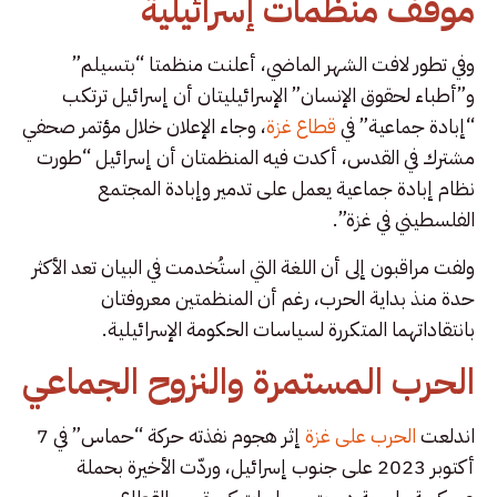
موقف منظمات إسرائيلية
وفي تطور لافت الشهر الماضي، أعلنت منظمتا “بتسيلم”
و”أطباء لحقوق الإنسان” الإسرائيليتان أن إسرائيل ترتكب
“إبادة جماعية” في
قطاع غزة
، وجاء الإعلان خلال مؤتمر صحفي
مشترك في القدس، أكدت فيه المنظمتان أن إسرائيل “طورت
نظام إبادة جماعية يعمل على تدمير وإبادة المجتمع
الفلسطيني في غزة”.
ولفت مراقبون إلى أن اللغة التي استُخدمت في البيان تعد الأكثر
حدة منذ بداية الحرب، رغم أن المنظمتين معروفتان
بانتقاداتهما المتكررة لسياسات الحكومة الإسرائيلية.
الحرب المستمرة والنزوح الجماعي
اندلعت
الحرب على غزة
إثر هجوم نفذته حركة “حماس” في 7
أكتوبر 2023 على جنوب إسرائيل، وردّت الأخيرة بحملة