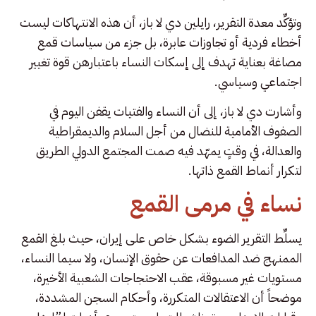
وتؤكِّد معدة التقرير، رايلين دي لا باز، أن هذه الانتهاكات ليست
أخطاء فردية أو تجاوزات عابرة، بل جزء من سياسات قمع
مصاغة بعناية تهدف إلى إسكات النساء باعتبارهن قوة تغيير
اجتماعي وسياسي.
وأشارت دي لا باز، إلى أن النساء والفتيات يقفن اليوم في
الصفوف الأمامية للنضال من أجل السلام والديمقراطية
والعدالة، في وقتٍ يمهّد فيه صمت المجتمع الدولي الطريق
لتكرار أنماط القمع ذاتها.
نساء في مرمى القمع
يسلِّط التقرير الضوء بشكل خاص على إيران، حيث بلغ القمع
الممنهج ضد المدافعات عن حقوق الإنسان، ولا سيما النساء،
مستويات غير مسبوقة، عقب الاحتجاجات الشعبية الأخيرة،
موضحاً أن الاعتقالات المتكررة، وأحكام السجن المشددة،