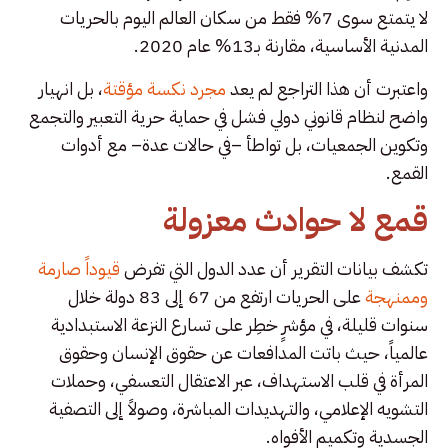
لا يتمتع سوى 7% فقط من سكان العالم اليوم بالحريات
المدنية الأساسية، مقارنة بـ13% عام 2020.
واعتبرت أن هذا التراجع لم يعد
مجرد نكسة مؤقتة
، بل انهيار
واضح لنظام قانوني دولي فشل في حماية حرية التعبير والتجمع
وتكوين الجمعيات، بل تواطأ –في حالات عدة– مع أدوات
القمع.
قمع لا حوادث معزولة
تكشف بيانات التقرير أن عدد الدول التي تفرض
قيوداً صارمة
وممنهجة
على الحريات ارتفع من 67 إلى 83 دولة خلال
سنوات قليلة، في مؤشرٍ خطِر على تسارع النزعة الاستبدادية
عالمياً، حيث باتت المدافعات عن حقوق الإنسان وحقوق
المرأة في قلب الاستهداف، عبر الاعتقال التعسفي، وحملات
التشويه الإعلامي، والتهديدات المباشرة، وصولاً إلى التصفية
الجسدية وتكميم الأفواه.