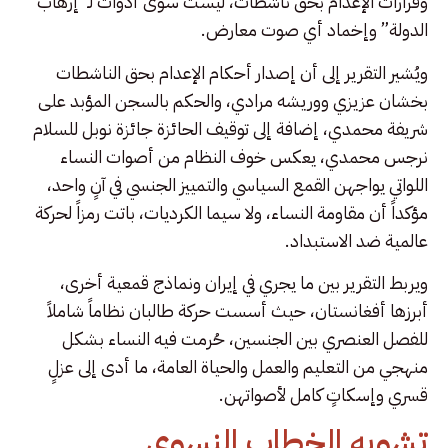
وقرارات الإعدام بحق ناشطات، ليست سوى أدوات لـ”إرهاب
الدولة” وإخماد أي صوت معارض.
ويُشير التقرير إلى أن إصدار أحكام الإعدام بحق الناشطات
بخشان عزيزي ووريشه مرادي، والحكم بالسجن المؤبد على
شريفة محمدي، إضافة إلى توقيف الحائزة جائزة نوبل للسلام
نرجس محمدي، يعكس خوف النظام من أصوات النساء
اللواتي يواجهن القمع السياسي والتمييز الجنسي في آنٍ واحد،
مؤكداً أن مقاومة النساء، ولا سيما الكرديات، باتت رمزاً لحركة
عالمية ضد الاستبداد.
ويربط التقرير بين ما يجري في إيران ونماذج قمعية أخرى،
أبرزها أفغانستان، حيث أسست حركة طالبان نظاماً شاملاً
للفصل العنصري بين الجنسين، حُرمت فيه النساء بشكل
منهجي من التعليم والعمل والحياة العامة، ما أدى إلى عزلٍ
قسري وإسكاتٍ كامل لأصواتهن.
تشويه الخطاب النسوي