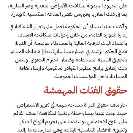
على الجهود المبذولة لمكافحة الأمراض المعدية وغير السارية،
بما في ذلك الملاريا وفيروس نقص المناعة المكتسبة (الإيدز).
وأكدت غينيا بيساو أن الحكومة تعمل على تعزيز الشفافية في
إدارة الموارد العامة، من خلال إجراءات لمكافحة الفساد،
واعتماد آليات للرقابة المالية والمساءلة، موضحة أن الدولة
تضع الحكم الرشيد في صدارة سياساتها، نظرًا لارتباطه المباشر
بتحقيق التنمية المستدامة وضمان احترام الحقوق. وشمل
ذلك إطلاق برامج لتطوير الكوادر الحكومية وإرساء ثقافة
المساءلة داخل المؤسسات العمومية.
حقوق الفئات المهمشة
حاز ملف حقوق المرأة مساحة مهمة في تقرير الاستعراض،
حيث تبنت غينيا بيساو خطة وطنية لمكافحة العنف القائم
على النوع الاجتماعي، وشددت على تجريم الزواج المبكر
وتشويه الأعضاء التناسلية للإناث، وهي ممارسات ما زالت