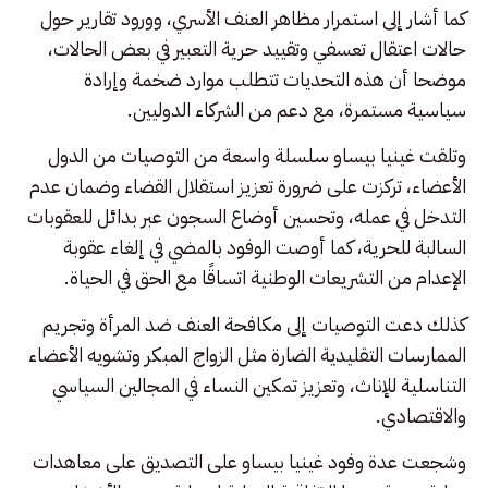
كما أشار إلى استمرار مظاهر العنف الأسري، وورود تقارير حول
حالات اعتقال تعسفي وتقييد حرية التعبير في بعض الحالات،
موضحا أن هذه التحديات تتطلب موارد ضخمة وإرادة
سياسية مستمرة، مع دعم من الشركاء الدوليين.
وتلقت غينيا بيساو سلسلة واسعة من التوصيات من الدول
الأعضاء، تركزت على ضرورة تعزيز استقلال القضاء وضمان عدم
التدخل في عمله، وتحسين أوضاع السجون عبر بدائل للعقوبات
السالبة للحرية، كما أوصت الوفود بالمضي في إلغاء عقوبة
الإعدام من التشريعات الوطنية اتساقًا مع الحق في الحياة.
كذلك دعت التوصيات إلى مكافحة العنف ضد المرأة وتجريم
الممارسات التقليدية الضارة مثل الزواج المبكر وتشويه الأعضاء
التناسلية للإناث، وتعزيز تمكين النساء في المجالين السياسي
والاقتصادي.
وشجعت عدة وفود غينيا بيساو على التصديق على معاهدات