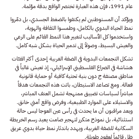
عام 1991، فإن هذه العبارة تختصر الواقع بدقة مؤلمة.
ويؤكد أن المستوطنين لم يكتفوا بالضغط الجسدي، بل دمّروا
نمط الحياة البدوي بالكامل، وطمسوا الثقافة والهوية،
واستخدموا كل الأساليب لتغيير هذا النمط القائم على الرعي
والعيش البسيط، وصولاً إلى تدمير الحياة بشكل شبه كامل.
تشكل التجمعات البدوية في الضفة الغربية إحدى أكثر الفئات
هشاشة في الصراع الفلسطيني الإسرائيلي، إذ تعيش غالباً في
مناطق مصنفة ج دون بنية تحتية كافية أو حماية قانونية
فعالة. ومع تصاعد الاستيطان، باتت هذه التجمعات هدفاً
مباشراً لسياسات تضييق ممنهجة تشمل العنف المباشر،
والاستيلاء على الموارد الطبيعية، وفرض واقع أمني خانق.
ويعد مراقبون أن ما يحدث في رأس عين العوجا ليس حالة
استثنائية، بل نموذج متكرر لتهجير صامت يعيد رسم الخريطة
السكانية للضفة الغربية، ويهدد باندثار نمط حياة بدوي عريق
ظل قائماً لعقود طويلة.