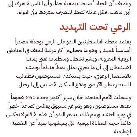
ويضيف أن الحياة أصبحت صعبة جداً، وأن الناس لا تعرف إلى
أين تذهب، فكل عائلة تضطر للتصرف بمفردها وفي العراء.
الرعي تحت التهديد
يعتمد معظم الفلسطينيين البدو على الرعي بوصفه مصدراً
أساسياً للعيش، وهو ما يجعلهم أكثر عرضة للعنف في المناطق
الريفية المعزولة، ويشير نشطاء ومنظمات تعنى بملف
الاستيطان إلى أن ما يجري يمثل نمطاً منظماً يوصف
بالاستعمار الرعوي، حيث يستخدم المستوطنون قطعانهم
للسيطرة على الأراضي ودفع السكان الأصليين إلى الرحيل.
وسجلت الأمم المتحدة خلال شهر أكتوبر وحده 260 هجوماً
نفذها مستوطنون، وهو رقم غير مسبوق يعكس تصاعداً خطِراً
في وتيرة العنف، ورغم ذلك، يشعر البدو أن هذه الأرقام لا تعكس
دائماً حجم المعاناة اليومية التي يعيشونها بعيداً عن التغطية
الإعلامية.