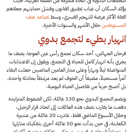
التجمعات البدوية في أنحاء متفرقة من الضفة الغربية، حيث
يؤكد السكان أن غياب تطبيق القانون وفشل حمايتهم جعلاهم
الفئة الأكثر عرضة للتهجير القسري، وسط
تصاعد عنف
المستوطنين
خلال الأشهر والسنوات الأخيرة.
انهيار بطيء لتجمع بدوي
فرحان الجهالين، أحد سكان تجمع رأس عين العوجا، يصف ما
يجري بأنه انهيار كامل للحياة في التجمع، ويقول إن الاعتداءات
المتواصلة ليلاً ونهاراً وعلى مدار العامين الماضيين جعلت البقاء
أمراً مستحيلاً، مضيفاً أن الخوف لم يعد مرتبطاً بحادثة واحدة،
بل أصبح جزءاً من تفاصيل الحياة اليومية.
ويضم التجمع البدوي نحو 130 عائلة، لكن الضغوط المتزايدة
دفعت ما يقارب نصف هذه العائلات إلى اتخاذ قرار الرحيل،
وخلال الأسبوع الماضي فقط، غادرت 20 عائلة من عشيرة
الكعابنة، في حين بدأت نحو 50 عائلة أخرى بتفكيك منازلها
استعداداً للمغادرة، في مشهد يعكس تفكك مجتمع بأكمله