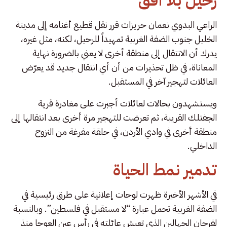
رحيل بلا أفق
الراعي البدوي نعمان حريزات قرر نقل قطيع أغنامه إلى مدينة
الخليل جنوب الضفة الغربية تمهيداً للرحيل، لكنه، مثل غيره،
يدرك أن الانتقال إلى منطقة أخرى لا يعني بالضرورة نهاية
المعاناة، في ظل تحذيرات من أن أي انتقال جديد قد يعرّض
العائلات لتهجير آخر في المستقبل.
ويستشهدون بحالات لعائلات أجبرت على مغادرة قرية
الجفتلك القريبة، ثم تعرضت للتهجير مرة أخرى بعد انتقالها إلى
منطقة أخرى في وادي الأردن، في حلقة مفرغة من النزوح
الداخلي.
تدمير نمط الحياة
في الأشهر الأخيرة ظهرت لوحات إعلانية على طرق رئيسية في
الضفة الغربية تحمل عبارة “لا مستقبل في فلسطين”. وبالنسبة
لفرحان الجهالين الذي تعيش عائلته في رأس عين العوجا منذ