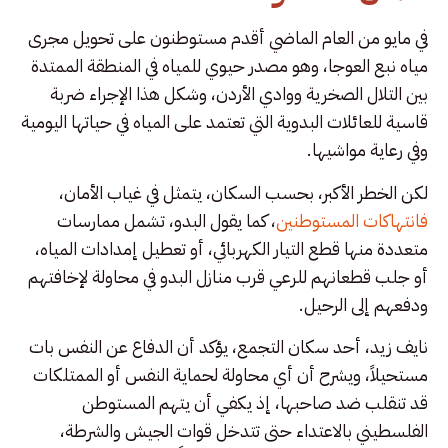
في مايو من العام الماضي أقدم مستوطنون على تحويل مجرى
مياه نبع العوجا، وهو مصدر حيوي للمياه في المنطقة الممتدة
بين التلال الصخرية ووادي الأردن، وشكل هذا الإجراء ضربة
قاسية للعائلات البدوية التي تعتمد على المياه في حياتها اليومية
وفي رعاية مواشيها.
لكن الخطر الأكبر، بحسب السكان، يتمثل في غياب الأمان،
فانتهاكات المستوطنين
، كما يقول البدو، تشمل ممارسات
متعددة منها قطع التيار الكهربائي، أو تعطيل إمدادات المياه،
أو جلب قطعانهم للرعي قرب منازل البدو في محاولة لإخافتهم
ودفعهم إلى الرحيل.
نايف زيد، أحد سكان التجمع، يؤكد أن الدفاع عن النفس بات
مستحيلاً، ويشرح أن أي محاولة لحماية النفس أو الممتلكات
قد تنقلب ضد صاحبها، إذ يكفي أن يتهم المستوطن
الفلسطيني بالاعتداء حتى تتدخل قوات الجيش والشرطة،