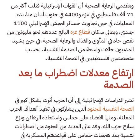
ومقدمي الرعاية الصحية أن القوات الإسرائيلية قتلت أكثر من
71 ألف فلسطيني في غزة و4400 في جنوب لبنان منذ بدء
العمليات، في حين تجاوزت خسائر الجيش الإسرائيلي 1100
جندي، ويعاني سكان
قطاع غزة
البالغ عددهم نحو مليونين من
نقص حاد في المأوى والغذاء والرعاية الصحية، في حين يشهد
المدنيون حالات واسعة من الصدمة النفسية، بحسب
متخصصين فلسطينيين في الصحة النفسية.
ارتفاع معدلات اضطراب ما بعد
الصدمة
تشير الدراسات الإسرائيلية إلى أن الحرب أثرت بشكل كبير في
الصحة النفسية للجنود
الذين يشاركون في تنفيذ أهداف الحرب
المعلنة، ومنها القضاء على حماس واستعادة الرهائن ونزع
سلاح حزب الله، وقد عانى العديد من الجنود من اضطرابات
نفسية بعد هجمات حماس على قواعدهم العسكرية في