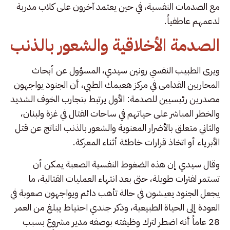
مع الصدمات النفسية، في حين يعتمد آخرون على كلاب مدربة
لدعمهم عاطفياً.
الصدمة الأخلاقية والشعور بالذنب
ويرى الطبيب النفسي رونين سيدي، المسؤول عن أبحاث
المحاربين القدامى في مركز هعيمك الطبي، أن الجنود يواجهون
مصدرين رئيسيين للصدمة: الأول يرتبط بتجارب الخوف الشديد
والخطر المباشر على حياتهم في ساحات القتال في غزة ولبنان،
والثاني متعلق بالأضرار المعنوية والشعور بالذنب الناتج عن قتل
الأبرياء أو اتخاذ قرارات خاطئة أثناء المعركة.
وقال سيدي إن هذه الضغوط النفسية الصعبة يمكن أن
تستمر لفترات طويلة، حتى بعد انتهاء العمليات القتالية، ما
يجعل الجنود يعيشون في حالة تأهب دائم ويواجهون صعوبة في
العودة إلى الحياة الطبيعية، وذكر جندي احتياط يبلغ من العمر
28 عاماً أنه اضطر لترك وظيفته بوصفه مدير مشروع بسبب