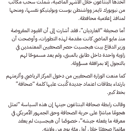
اتخذها البنتاغون خلال الأشهر الماضية، شملت سحب مكاتب
من نيويورك تايمز وواشنطن بوست وبوليتيكو نفسها، ومنحها
لمنافذ إعلامية محافظة.
أما صحيفة “الغارديان”، فقد أشارت إلى أن القيود المفروضة
منذ مايو الماضي كانت مقدمة لهذه التطورات، وأوضحت أن
وزير الدفاع بيـت هيجسيث حصر الصحفيين المعتمدين في
زاوية واحدة داخل طابق بالمبنى، ولم يعد مسموحًا لهم
بالتجول إلا بمرافقة مسؤولة.
كما منعت الوزارة الصحفيين من دخول المركز الرياضي وألزمتهم
بارتداء بطاقات اعتماد جديدة كُتبت عليها كلمة “صحافة”
بخط كبير.
وقالت رابطة صحافة البنتاغون حينها إن هذه السياسة “تمثل
هجومًا مباشرًا على حرية الصحافة وحق الجمهور الأمريكي في
معرفة ما يفعله جيشه”، خصوصًا أن هيجسيث لم يعقد
مؤتمرًا صحفيًا خلال أول مئة يوم من ولايته.