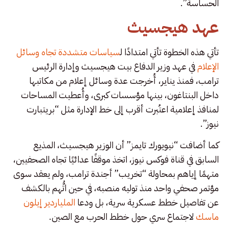
الحساسة”.
عهد هيجسيث
تأتي هذه الخطوة تأتي امتدادًا ل
سياسات متشددة تجاه وسائل
الإعلام
في عهد وزير الدفاع بيت هيجسيث وإدارة الرئيس
ترامب، فمنذ يناير، أُخرجت عدة وسائل إعلام من مكاتبها
داخل البنتاغون، بينها مؤسسات كبرى، وأُعطيت المساحات
لمنافذ إعلامية اعتُبرت أقرب إلى خط الإدارة مثل “بريتبارت
نيوز”.
كما أضافت “نيويورك تايمز” أن الوزير هيجسيث، المذيع
السابق في قناة فوكس نيوز، اتخذ موقفًا عدائيًا تجاه الصحفيين،
متهمًا إياهم بمحاولة “تخريب” أجندة ترامب، ولم يعقد سوى
مؤتمر صحفي واحد منذ توليه منصبه، في حين اتُّهم بالكشف
عن تفاصيل خطط عسكرية سرية، بل ودعا
الملياردير إيلون
ماسك
لاجتماع سري حول خطط الحرب مع الصين.