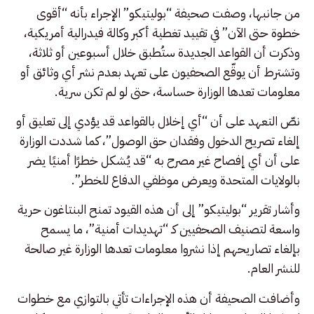
من جانبها، وصفت صحيفة “بوليتيكو” الإجراء بأنه “أقوى
خطوة حتى الآن” في تقييد تغطية أكبر وكالة فيدرالية أمريكية،
وذكرت أن القواعد الجديدة ستُطبق خلال أسبوعين أو ثلاثة،
وتشترط أن يوقّع الصحفيون على تعهد بعدم نشر أي وثائق أو
معلومات تعدها الوزارة حساسة، حتى لو لم تكن سرية.
نصّ التعهد على أن “أي إخلال بالقواعد قد يؤدي إلى تعليق أو
إلغاء تصريح الدخول وفقدان حق الوصول”، كما شددت الوزارة
على أن أي إفصاح غير مصرح به “قد يُشكل خطرًا أمنيًا يضر
بالولايات المتحدة ويعرض موظفي الدفاع للخطر”.
وأشار تقرير “بوليتيكو” إلى أن هذه القيود تمنح البنتاغون حرية
واسعة لتصنيف الصحفيين كـ “تهديدات أمنية”، ما يسمح
بإلغاء تصاريحهم إذا نشروا معلومات تعدها الوزارة غير صالحة
للنشر العام.
وأضافت الصحيفة أن هذه الإجراءات تأتي بالتوازي مع خطوات