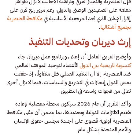
فإن العنصرية والتمييز العرقي وكراهية الأجانب لا تزال ظواهر
مقلقة على الصعيدين الوطني والدولي، رغم مرور ربع قرن على
إقرار الإعلان الذي يُعد المرجعية الأساسية في
مكافحة العنصرية
بجميع أشكالها
.
إرث ديربان وتحديات التنفيذ
وأوضح الفريق العامل أن إعلان وبرنامج عمل ديربان جاء
كتسوية تاريخية بين الدول
الأعضاء لتوحيد الموقف العالمي
ضد العنصرية، إلا أن التنفيذ العملي ظل متفاوتًا، إذ حققت
بعض الدول إنجازات في التشريع والسياسات، فيما لا تزال أخرى
تعاني من فجوات واسعة في التطبيق.
وأكد التقرير أن عام 2026 سيكون محطة مفصلية لإعادة
تقييم الالتزامات الدولية وتجديدها، بما يضمن أن تبقى مكافحة
العنصرية أولوية قصوى على أجندة مجلس حقوق الإنسان
والأمم المتحدة بشكل عام.