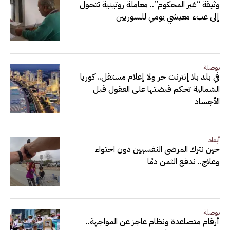
وثيقة “غير المحكوم”.. معاملة روتينية تتحول
إلى عبء معيشي يومي للسوريين
بوصلة
في بلد بلا إنترنت حر ولا إعلام مستقل.. كوريا
الشمالية تحكم قبضتها على العقول قبل
الأجساد
أبعاد
حين نترك المرضى النفسيين دون احتواء
وعلاج.. ندفع الثمن دمًا
بوصلة
أرقام متصاعدة ونظام عاجز عن المواجهة..