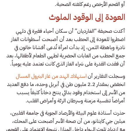
أو الفحم الأرخص رغم كلفته الصحية.
العودة إلى الوقود الملوث
أكدت صحيفة “الغارديان” أن سكان أحياء فقيرة في دلهي
اضطروا للعودة إلى الحطب بعد أن أصبحت أسطوانات الغاز
نادرة وباهظة الثمن، إذ بدأت امرأة تُدعى أفشانا خاتون في
جمع الحطب من الغابات الحضرية لطهي الطعام لأطفالها، بعد
أن فقدت القدرة على شراء الغاز الذي كانت تعتمد عليه يومياً.
وسجلت التقارير أن
استهلاك الهند من غاز البترول المسال
انخفض بمقدار 2.2 مليون طن في أبريل وحده، ما دفع العديد
من الأسر إلى استخدام وقود بدائي ينتج دخاناً كثيفاً يسبب
أمراضاً تنفسية مزمنة وسرطان الرئة وأمراض القلب.
حذرت أستاذة علوم البيئة والأرصاد الجوية في جامعة الفلبين،
ميلين جي كايتانو، من أن صحة الأسر أصبحت على المحك،
مع ازدياد تلوث الهواء داخل المنازل نتيجة الاعتماد على الفحم،