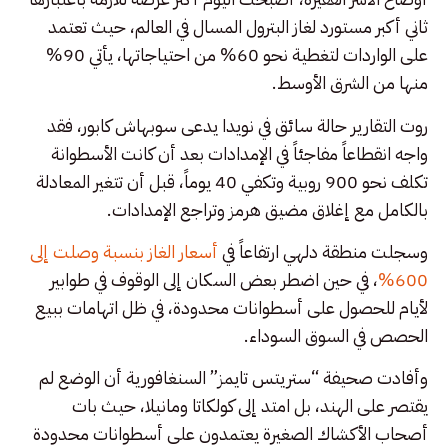
ثاني أكبر مستورد لغاز البترول المسال في العالم، حيث تعتمد
على الواردات لتغطية نحو 60% من احتياجاتها، يأتي 90%
منها من الشرق الأوسط.
روت التقارير حالة سائق في نويدا يدعى سوبهاش كابور، فقد
واجه انقطاعاً مفاجئاً في الإمدادات بعد أن كانت الأسطوانة
تكلف نحو 900 روبية وتكفي 40 يوماً، قبل أن تتغير المعادلة
بالكامل مع إغلاق مضيق هرمز وتراجع الإمدادات.
وسجلت منطقة دلهي ارتفاعاً في
أسعار الغاز بنسبة وصلت إلى
600%
، في حين اضطر بعض السكان إلى الوقوف في طوابير
لأيام للحصول على أسطوانات محدودة، في ظل اتهامات ببيع
الحصص في السوق السوداء.
وأفادت صحيفة “ستريتس تايمز” السنغافورية أن الوضع لم
يقتصر على الهند، بل امتد إلى كولكاتا ومانيلا، حيث بات
أصحاب الأكشاك الصغيرة يعتمدون على أسطوانات محدودة