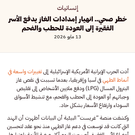
إنسانيات
خطر صحي.. انهيار إمدادات الغاز يدفع الأسر
الفقيرة إلى العودة للحطب والفحم
13 مايو 2026
أدت الحرب الإيرانية الأمريكية الإسرائيلية إلى
تغييرات واسعة في
أنماط الطهي
في آسيا وإفريقيا، بعدما تسببت في نقص غاز
البترول المسال (LPG) ودفع ملايين الأشخاص إلى تقليص
وجباتهم أو العودة إلى الحطب والفحم، مع تنشيط الأسواق
السوداء وارتفاع الأسعار بشكل حاد.
وكشفت منصة “غريست” البيئية أن البيانات أظهرت أن الهند
التي كانت قد توسعت في دعم غاز الطهي منذ نحو عقد لتحسين
أوضاع الأسر الفقيرة، أصبحت اليوم أكثر عرضة للأزمة باعتبارها