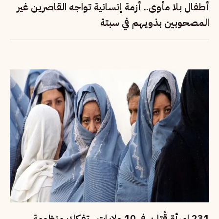
أطفال بلا مأوى.. أزمة إنسانية تواجه القاصرين غير
المصحوبين بذويهم في سبتة
231 امرأة قُتلن في 10 ولايات.. تفكك منظومة