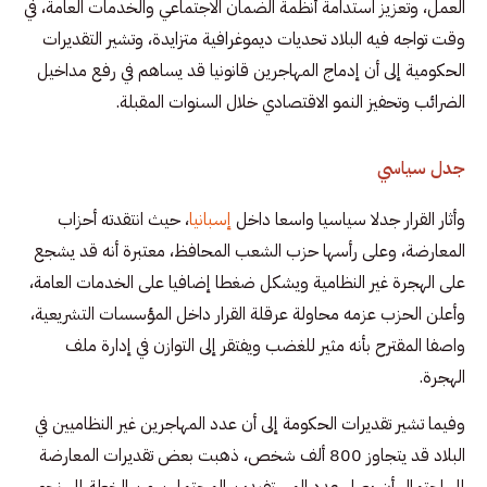
العمل، وتعزيز استدامة أنظمة الضمان الاجتماعي والخدمات العامة، في
وقت تواجه فيه البلاد تحديات ديموغرافية متزايدة، وتشير التقديرات
الحكومية إلى أن إدماج المهاجرين قانونيا قد يساهم في رفع مداخيل
الضرائب وتحفيز النمو الاقتصادي خلال السنوات المقبلة.
جدل سياسي
وأثار القرار جدلا سياسيا واسعا داخل
إسبانيا
، حيث انتقدته أحزاب
المعارضة، وعلى رأسها حزب الشعب المحافظ، معتبرة أنه قد يشجع
على الهجرة غير النظامية ويشكل ضغطا إضافيا على الخدمات العامة،
وأعلن الحزب عزمه محاولة عرقلة القرار داخل المؤسسات التشريعية،
واصفا المقترح بأنه مثير للغضب ويفتقر إلى التوازن في إدارة ملف
الهجرة.
وفيما تشير تقديرات الحكومة إلى أن عدد المهاجرين غير النظاميين في
البلاد قد يتجاوز 800 ألف شخص، ذهبت بعض تقديرات المعارضة
إلى احتمال أن يصل عدد المستفيدين المحتملين من الخطة إلى نحو