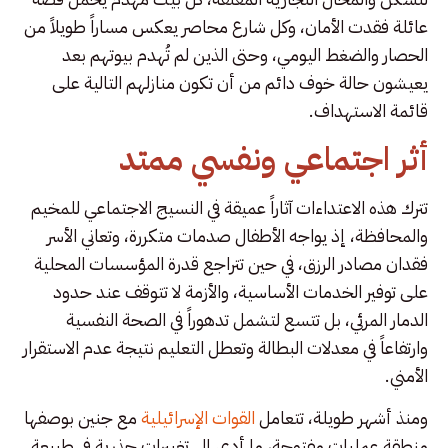
عائلة فقدت الأمان، وكل شارع محاصر يعكس مساراً طويلاً من
الحصار والضغط اليومي، وحتى الذين لم تُهدم بيوتهم بعد
يعيشون حالة خوف دائم من أن تكون منازلهم التالية على
قائمة الاستهداف.
أثر اجتماعي ونفسي ممتد
تترك هذه الاعتداءات آثاراً عميقة في النسيج الاجتماعي للمخيم
والمحافظة، إذ يواجه الأطفال صدمات متكررة، وتعاني الأسر
فقدان مصادر الرزق، في حين تتراجع قدرة المؤسسات المحلية
على توفير الخدمات الأساسية، والأزمة لا تتوقف عند حدود
الدمار المرئي، بل تتسع لتشمل تدهوراً في الصحة النفسية
وارتفاعاً في معدلات البطالة وتعطل التعليم نتيجة عدم الاستقرار
الأمني.
ومنذ أشهر طويلة، تتعامل
القوات الإسرائيلية
مع جنين بوصفها
منطقة عمليات مفتوحة، ما أدى إلى تغييرات جذرية في طبيعة