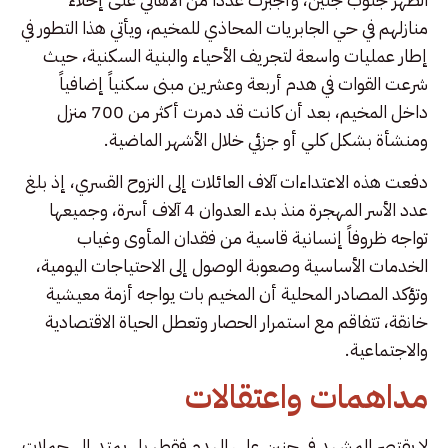
منازلهم في حي الجابريات المحاذي للمخيم، ويأتي هذا التطور في
إطار عمليات واسعة لتجريف الأحياء والبنية السكنية، حيث
شرعت القوات في هدم أربعة وعشرين مبنى سكنياً إضافياً
داخل المخيم، بعد أن كانت قد دمرت أكثر من 700 منزل
ومنشأة بشكل كلي أو جزئي خلال الأشهر الماضية.
دفعت هذه الاعتداءات آلاف العائلات إلى النزوح القسري، إذ بلغ
عدد الأسر المهجرة منذ بدء العدوان 4 آلاف أسرة، وجميعها
تواجه ظروفاً إنسانية قاسية من فقدان المأوى وغياب
الخدمات الأساسية وصعوبة الوصول إلى الاحتياجات اليومية،
وتؤكد المصادر المحلية أن المخيم بات يواجه أزمة معيشية
خانقة، تتفاقم مع استمرار الحصار وتعطل الحياة الاقتصادية
والاجتماعية.
مداهمات واعتقالات
لا يقتصر المشهد في جنين على الهدم فقط، بل يمتد إلى حملات