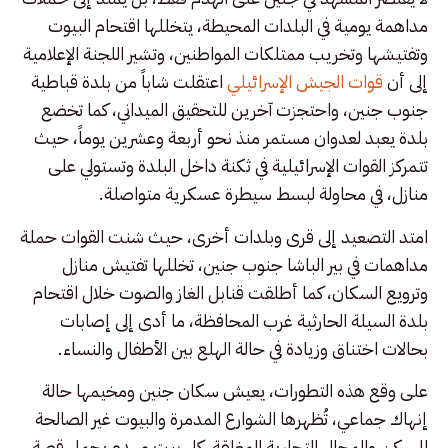
مداهمة يومية في البلدات المحيطة، يتخللها اقتحام البيوت
وتفتيشها وتخريب ممتلكات المواطنين، وتشير اللجنة الإعلامية
إلى أن
قوات الجيش الإسرائيلي
اعتقلت شاباً من بلدة قباطية
جنوب جنين، واحتجزت آخرين للتحقيق الميداني، كما تخضع
بلدة يعبد لعدوان مستمر منذ نحو أربعة وعشرين يوماً، حيث
تتمركز القوات الإسرائيلية في ثكنة داخل البلدة وتستولي على
منازل، في محاولة لبسط سيطرة عسكرية متواصلة.
امتد التصعيد إلى قرى وبلدات أخرى، حيث شنت القوات حملة
مداهمات في بير الباشا جنوب جنين، تخللها تفتيش منازل
وترويع السكان، كما أطلقت قنابل الغاز والصوت خلال اقتحام
بلدة السيلة الحارثية غرب المحافظة، ما أدى إلى إصابات
بحالات اختناق وزيادة في حالة الهلع بين الأطفال والنساء.
على وقع هذه التطورات، يعيش سكان جنين ومخيمها حالة
إنهاك جماعي، تُظهرها الشوارع المدمرة والبيوت غير الصالحة
للسكن والمحال التجارية المغلقة، كل بيت مهدم يحمل قصة