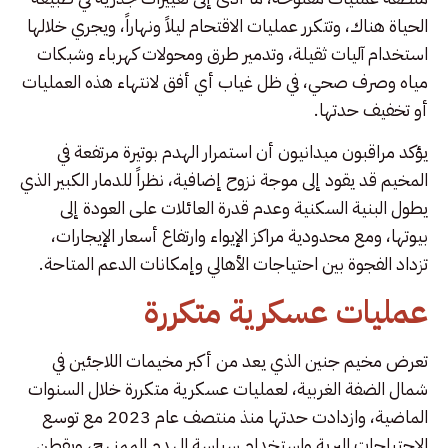
الحياة هناك، وتتكرر عمليات الاقتحام ليلاً ونهاراً، ويجري خلالها
استخدام آليات ثقيلة، وتدمير طرق ومحولات كهرباء وشبكات
مياه وصرف صحي، في ظل غياب أي أفق لانتهاء هذه العمليات
أو تخفيف حدتها.
يؤكد مراقبون ميدانيون أن استمرار الهدم بوتيرة مرتفعة في
المخيم قد يقود إلى موجة نزوح إضافية، نظراً للدمار الكبير الذي
يطول البنية السكنية وعدم قدرة العائلات على العودة إلى
بيوتها، ومع محدودية مراكز الإيواء وارتفاع أسعار الإيجارات،
تزداد الفجوة بين احتياجات الأهالي وإمكانات الدعم المتاحة.
عمليات عسكرية متكررة
تعرض مخيم جنين الذي يعد من أكبر مخيمات اللاجئين في
شمال الضفة الغربية، لعمليات عسكرية متكررة خلال السنوات
الماضية، وازدادت حدتها منذ منتصف عام 2023 مع توسع
الاجتياحات البرية واستخدام سياسة الهدم الممنهج، ويقطن