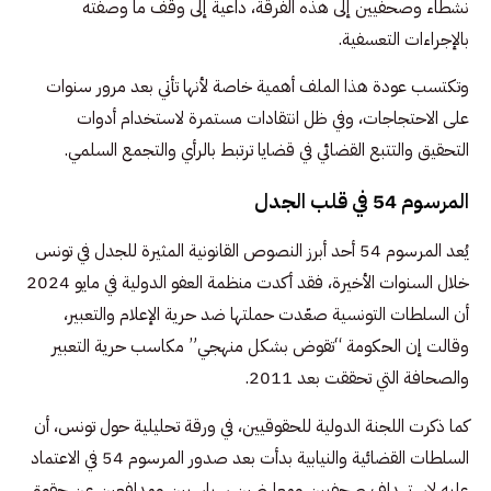
نشطاء وصحفيين إلى هذه الفرقة، داعية إلى وقف ما وصفته
بالإجراءات التعسفية.
وتكتسب عودة هذا الملف أهمية خاصة لأنها تأتي بعد مرور سنوات
على الاحتجاجات، وفي ظل انتقادات مستمرة لاستخدام أدوات
التحقيق والتتبع القضائي في قضايا ترتبط بالرأي والتجمع السلمي.
المرسوم 54 في قلب الجدل
يُعد المرسوم 54 أحد أبرز النصوص القانونية المثيرة للجدل في تونس
خلال السنوات الأخيرة، فقد أكدت منظمة العفو الدولية في مايو 2024
أن السلطات التونسية صعّدت حملتها ضد حرية الإعلام والتعبير،
وقالت إن الحكومة “تقوض بشكل منهجي” مكاسب حرية التعبير
والصحافة التي تحققت بعد 2011.
كما ذكرت اللجنة الدولية للحقوقيين، في ورقة تحليلية حول تونس، أن
السلطات القضائية والنيابية بدأت بعد صدور المرسوم 54 في الاعتماد
عليه لاستهداف صحفيين ومعارضين سياسيين ومدافعين عن حقوق