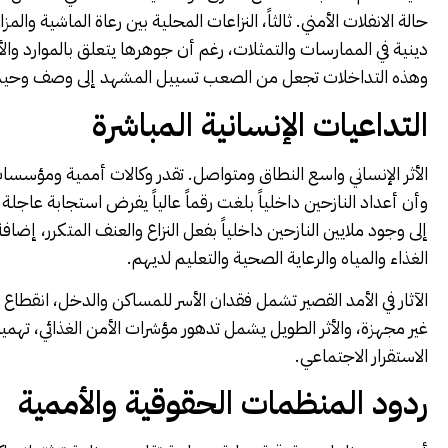
حالة الانفلات الأمني. ثالثاً، النزاعات المحلية بين رعاة الماشية والم
دينية في الممارسات والتمثلات، رغم أن جوهرها يتعلق بالموارد وا
وهذه التداخلات تجعل من الصعب تسييل المشهد إلى وصف وحيد كا
التداعيات الإنسانية المباشرة
الأثر الإنساني واسع النطاق ومتواصل. تقدر وكالات أممية ومؤسسات
وأن أعداد النازحين داخلياً بلغت رقماً عالياً يفرض استجابة عاجلة 
إلى وجود ملايين النازحين داخلياً بفعل النزاع والعنف المتكرر، إضا
الغذاء والمياه والرعاية الصحية والتعليم لديهم.
الآثار في الأمد القصير تشمل فقدان الأسر للمساكن والدخل، انقط
غير مجهزة، والأثر الطويل يشمل تدهور مؤشرات الأمن الغذائي، ته
الاستقرار الاجتماعي.
ردود المنظمات الحقوقية والأممية