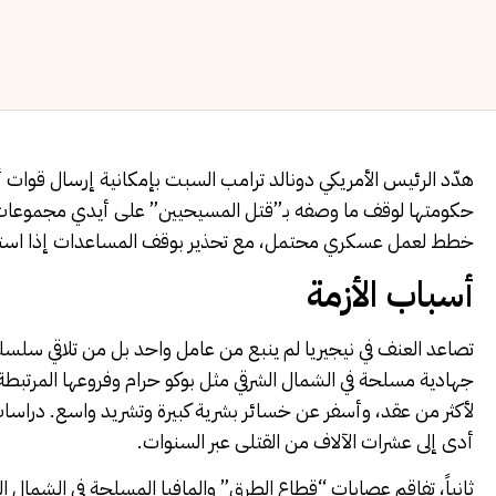
هدّد
الرئيس الأمريكي دونالد ترامب
السبت بإمكانية إرسال قوات أم
حكومتها لوقف ما وصفه بـ”قتل المسيحيين” على أيدي مجموعات 
خطط لعمل عسكري محتمل، مع تحذير بوقف المساعدات إذا استمر
أسباب الأزمة
تصاعد العنف
في نيجيريا
لم ينبع من عامل واحد بل من تلاقي سلسلة
جهادية مسلحة في الشمال الشرقي مثل بوكو حرام وفروعها المرتبطة
لأكثر من عقد، وأسفر عن خسائر بشرية كبيرة وتشريد واسع. دراسا
أدى إلى عشرات الآلاف من القتلى عبر السنوات.
ثانياً، تفاقم
عصابات “قطاع الطرق” والمافيا المسلحة
في الشمال ال