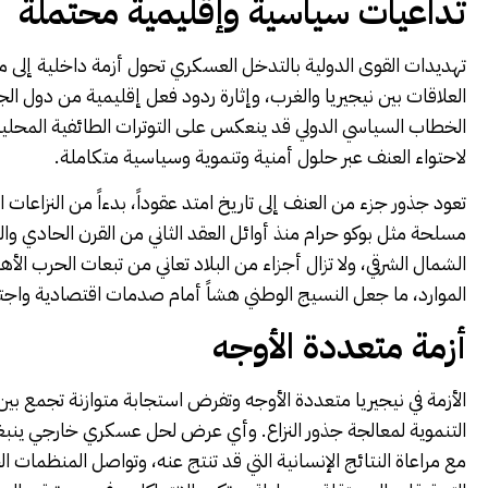
تداعيات سياسية وإقليمية محتملة
تهديدات القوى الدولية بالتدخل العسكري تحول أزمة داخلية إلى
العلاقات بين نيجيريا والغرب، وإثارة ردود فعل إقليمية من دول الج
الخطاب السياسي الدولي قد ينعكس على التوترات الطائفية المحلية 
لاحتواء العنف عبر حلول أمنية وتنموية وسياسية متكاملة.
تعود جذور جزء من العنف إلى تاريخ امتد عقوداً، بدءاً من النزاعات ا
مسلحة مثل بوكو حرام
منذ أوائل العقد الثاني من القرن الحادي وا
الشمال الشرقي، ولا تزال أجزاء من البلاد تعاني من تبعات الحرب ا
الموارد، ما جعل النسيج الوطني هشاً أمام صدمات اقتصادية واجت
أزمة متعددة الأوجه
الأزمة في نيجيريا
متعددة الأوجه وتفرض استجابة متوازنة تجمع بين ح
التنموية لمعالجة جذور النزاع. وأي عرض لحل عسكري خارجي ينبغي أ
مع مراعاة النتائج الإنسانية التي قد تنتج عنه، وتواصل المنظمات ال