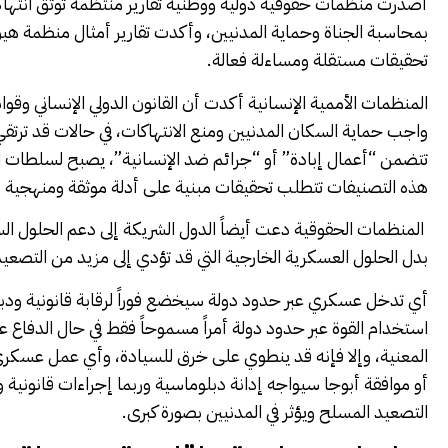
أصدرت منظمات حقوقية دولية ووطنية تقارير منتظمة توثق انتها
بمحاسبة الجناة وحماية المدنيين، وأكدت تقارير أمثال منظمة ه
تحقيقات مستقلة ومساءلة فعالة.
المنظمات الأممية الإنسانية أكدت أن القانون الدولي الإنساني وق
واجب حماية السكان المدنيين ومنع الانتهاكات، في حالات قد ترت
تتضمن “أعمال إبادة” أو “جرائم ضد الإنسانية”، يصبح لسلطات ال
هذه التصنيفات تتطلب تحقيقات مبنية على أدلة موثقة ومنهجية قا
المنظمات الحقوقية دعت أيضاً الدول الشريكة إلى دعم الحلول السي
بدل الحلول العسكرية الخارجية التي قد تؤدي إلى مزيد من التصعيد
أي تدخل عسكري عبر حدود دولة سيخضع فوراً لرقابة قانونية ودبل
استخدام القوة عبر حدود دولة أمراً مسموحاً فقط في حال الدفاع
المعنية، وإلا فإنه قد ينطوي على خرق للسيادة، وأي عمل عسكر
أو موافقة أبوجا سيواجه إدانة دبلوماسية وربما إجراءات قانونية 
التصعيد المسلح ويؤثر في المدنيين بصورة كبرى.