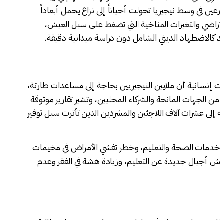
زارعين في وسط نيجيريا تحولت أحياناً إلى نزاع يحمل أبعاداً
لأراضي والتغيرات المناخية التي تضغط على سبل العيش،
لاضطهاد الديني الشامل دون دراسة ميدانية دقيقة.
 إنسانية أن ملايين النيجيريين بحاجة إلى مساعدات طارئة،
من الجهات المانحة والشركاء المحليين، وتشير تقارير موثوقة
فة إلى عشرات آلاف اللاجئين والمشردين الذين تأثرت سبل توفير
اع خدمات الصحة والتعليم، وخطر تفشي الأمراض في مخيمات
ميش أجيال جديدة عن التعليم، وزيادة هشة في الفقر وعدم