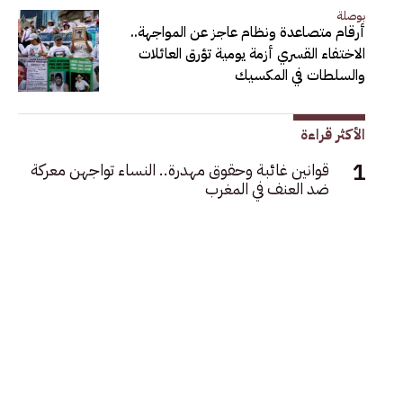
بوصلة
أرقام متصاعدة ونظام عاجز عن المواجهة..
الاختفاء القسري أزمة يومية تؤرق العائلات
والسلطات في المكسيك
الأكثر قراءة
قوانين غائبة وحقوق مهدرة.. النساء تواجهن معركة
ضد العنف في المغرب