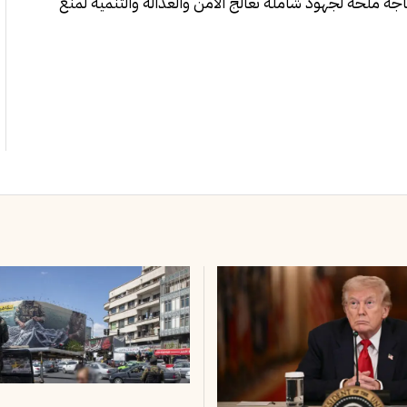
جة ملحة لجهود شاملة تعالج الأمن والعدالة والتنمية لمنع