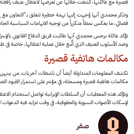
قصيرة مع عائلتها، كشفت خلالها عن تعرضها لاعتقال عنيف رافقت
وتذكر محمدي أنها وُجهت إليها تهمة خطيرة تتعلق بـ”التعاون مع إ
قضائي، ما يعكس نمطاً متكرراً من توجيه الاتهامات السياسية الجاهزة
تؤكد عائلة نرجس محمدي أنها طالبت فريق الدفاع القانوني بالإسر
وضد الأسلوب العنيف الذي اتُّبع خلال عملية اعتقالها، خاصة في ظل 
مكالمات هاتفية قصيرة
تكشف المعلومات المتداولة أيضاً أن ناشطات أخريات، من بينهن
مكالمات هاتفية قصيرة ومسجلة، في مؤشر على استمرار القيود الصا
وتؤكد هذه المعطيات أن السلطات الإيرانية تواصل استخدام الاعتقا
لإسكات الأصوات النسوية والحقوقية، في وقت تتزايد فيه الدعوات ا
صفر