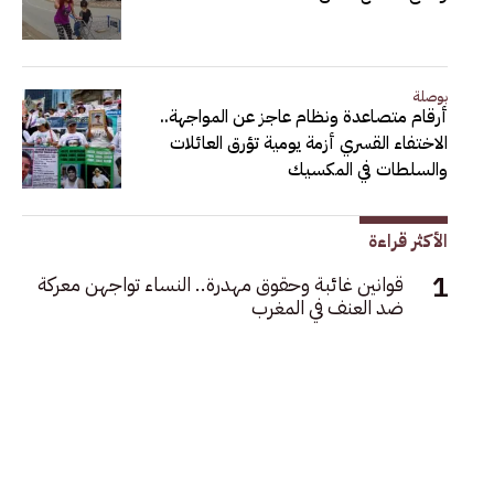
بوصلة
أرقام متصاعدة ونظام عاجز عن المواجهة..
الاختفاء القسري أزمة يومية تؤرق العائلات
والسلطات في المكسيك
الأكثر قراءة
قوانين غائبة وحقوق مهدرة.. النساء تواجهن معركة
ضد العنف في المغرب