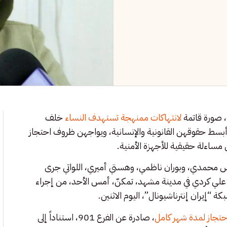
، صورة قاتمة
لانتهاكات ممنهجة تستهدف النساء
خلف
بسط حقوقهن القانونية والإنسانية، ويواجهن ظروف احتجاز
مساءلة حقيقية للأجهزة الأمنية.
جس محمدي، وبوران ناظمي، وهستي أميري، اللواتي جرى
 علي كردي في مدينة مشهد، تمكنّ، أمس الأحد، من إجراء
إيران إنترناشيونال”، اليوم الاثنين.
احتجاز لمدة شهر كامل
، صادرة عن الفرع 901، استناداً إلى