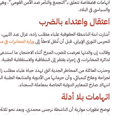
اتهامات فضفاضة تتعلق بـ”التجمع والتآمر ضد الأمن القومي”، وه
والسياسي في البلاد.
اعتقال واعتداء بالضرب
أشارت ابنة الناشطة الحقوقية علياء مطلب زاده، غزال عبد اللهي، إلى
للحرس الثوري الإيراني، قبل أن تُنقل لاحقاً إلى
وزارة المخابرات في 
وقالت إن والدتها تعرضت للضرب المبرح أثناء الاحتجاز، ما است
لدائرة المخابرات، في إجراء يفتقر إلى الشفافية والاستقلالية الطبية.
وحذرت العائلة من المخاطر الجدية التي تهدد حياة علياء مطلب زا
لجراحة وعلاج كيميائي، وأن حرمانها من الأدوية والمتابعة الطبية ا
انتهاك صارخ للمعايير الدولية الخاصة بمعاملة السجناء.
اتهامات بلا أدلة
توضح تطورات موازية أن الناشطة نرجس محمدي، وبعد نحو ثلاثة أ