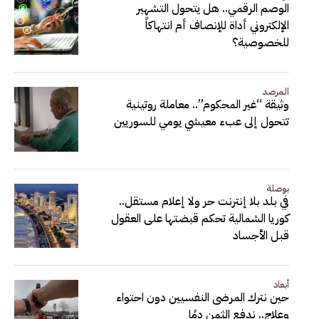
الوصم الرقمي.. هل يتحول التشهير
الإلكتروني أداة للإنصاف أم انتهاكاً
للخصوصية؟
المرصد
وثيقة “غير المحكوم”.. معاملة روتينية
تتحول إلى عبء معيشي يومي للسوريين
بوصلة
في بلد بلا إنترنت حر ولا إعلام مستقل..
كوريا الشمالية تحكم قبضتها على العقول
قبل الأجساد
أبعاد
حين نترك المرضى النفسيين دون احتواء
وعلاج.. ندفع الثمن دمًا