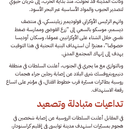
وكانت المدينة قد تحولت، منذ بداية الحرب، إلى شريان حيوي
لتصدير الحبوب والمواد الأساسية عبر البحر الأسود.
واتهم الرئيس الأوكراني فولوديمير زيلينسكي، في منتصف
ديسمبر، موسكو بالسعي إلى “زرع الفوضى وممارسة ضغط
نفسي خلال الشتاء على الأوكرانيين عمومًا، وسكان أوديسا
خصوصًا”، معتبرًا أن استهداف البنية التحتية في هذا التوقيت
يهدف إلى إنهاك المجتمع المدني.
وبالتوازي مع ما يجري في الجنوب، أعلنت السلطات في منطقة
دنيبروبتروفسك شرق البلاد عن إصابة رجلين جراء هجمات
روسية بطائرات مسيّرة قرب خطوط القتال، في مؤشر على اتساع
رقعة الاستهداف.
تداعيات متبادلة وتصعيد
في المقابل أعلنت السلطات الروسية عن إصابة شخصين في
هجوم بمسيّرات استهدف مدينة توابسي في إقليم كراسنودار،