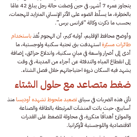
يتجاوز عمره 7 أشهر، في حين وُصفت حالة رجل يبلغ 42 عامًا
بالخطِرة، ما يسلّط الضوء على الأثر الإنساني المتزايد للهجمات،
بحسب ما ذكرت وكالة “فرانس برس”.
وأوضح محافظ الإقليم، أوليه كيبر، أن الهجوم نُفذ
باستخدام
طائرات مسيّرة
استهدفت بنى تحتية سكنية ولوجستية، ما
أدى إلى أضرار واسعة في مبانٍ سكنية، واندلاع حرائق، إضافة
إلى انقطاع المياه والتدفئة عن أجزاء من المدينة، في وقت
يشهد فيه السكان ذروة احتياجاتهم خلال فصل الشتاء.
ضغط متصاعد مع حلول الشتاء
تأتي هذه الضربات في سياق
تصعيد ملحوظ تشهده أوديسا
منذ
أسابيع، حيث باتت المنشآت المرتبطة بالطاقة والصناعة
والموانئ أهدافًا متكررة، في محاولة للضغط على القدرات
الاقتصادية واللوجستية لأوكرانيا.