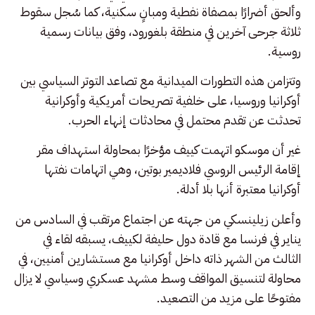
وألحق أضرارًا بمصفاة نفطية ومبانٍ سكنية، كما سُجل سقوط
ثلاثة جرحى آخرين في منطقة بلغورود، وفق بيانات رسمية
روسية.
وتتزامن هذه التطورات الميدانية مع تصاعد التوتر السياسي بين
أوكرانيا وروسيا، على خلفية تصريحات أمريكية وأوكرانية
تحدثت عن تقدم محتمل في محادثات إنهاء الحرب.
غير أن موسكو اتهمت كييف مؤخرًا بمحاولة استهداف مقر
إقامة الرئيس الروسي فلاديمير بوتين، وهي اتهامات نفتها
أوكرانيا معتبرة أنها بلا أدلة.
وأعلن زيلينسكي من جهته عن اجتماع مرتقب في السادس من
يناير في فرنسا مع قادة دول حليفة لكييف، يسبقه لقاء في
الثالث من الشهر ذاته داخل أوكرانيا مع مستشارين أمنيين، في
محاولة لتنسيق المواقف وسط مشهد عسكري وسياسي لا يزال
مفتوحًا على مزيد من التصعيد.