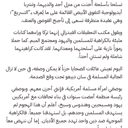
تسلحا بأسلحة أُخذت من منزل أحد والديهما، وتشربا
أيديولوجية التفوق الأبيض القائمة على ما يُعرف بـ”التسريع”؛
وهي عقيدة متطرفة تسعى إلى تأجيج الفوضى والعنف.
ويقول مكتب التحقيقات الفيدرالي إنهما تركا وراءهما كتابات
مليئة بالكراهية للمسلمين واليهود ومجتمع الميم. كما حملا
رموزاً نازية على أسلحتهما ومعداتهما. لقد كانت كراهيتهما
شاملة ولم تستثنِ أحداً.
اليوم تعيش عائلات الضحايا حزناً لا يمكن وصفه، في حين لا تزال
الجالية المسلمة في سان دييغو تحت وقع الصدمة.
بوصفي امرأة مسلمة أمريكية، فإنني أحزن معهم. وبوصفي
رئيسة منظمة أمضت سنوات في بناء تحالفات مع أمريكيين
يهود ومسيحيين وهندوس وسيخ، أعلم أن هذا الهجوم لم
يستهدف المسلمين وحدهم، بل استهدفنا جميعاً. فالكراهية
الموجهة ضد دين واحد تهدد جميع الأديان. إما أن ننهض معاً