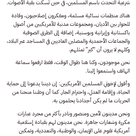
شرعية التحدث باسم المسلمين، في حين تُسكت بقية الأصوات.
هناك منظمات نسائية مسلمة، ومفكرون إصلاحيون، وقادة
للحوار بين الأديان، ومجموعات مدنية للأمريكيين من أصول
باكستانية وإيرانية وبوسنية، إضافة إلى الطرق الصوفية
والجماعات الأحمدية والمصلين العاديين في المساجد عبر البلاد،
وكلهم لا يرون أن “كير” تمثلهم.
نحن موجودون، وكنا هنا طوال الوقت، فقط ارفعوا سماعة
الهاتف واستمعوا إلينا.
وأقول لإخوتي المسلمين الأمريكيين: إن ديننا يدعونا إلى حماية
الحياة، وإقامة العدل، واحترام الجار. كما أن وطننا منحنا من
الحريات ما لم يكن أجدادنا يحلمون به.
ونحن مدينون لأمين ومنصور ونادر بأكثر من مجرد عبارات
مكررة وشعارات جاهزة. نحن مدينون لهم بقيادة إسلامية
أمريكية تقوم على الإيمان، والوطنية، والتعددية، وتمكين