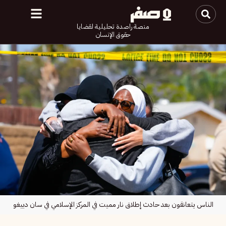
منصة راصدة تحليلية لقضايا
حقوق الإنسان
الناس يتعانقون بعد حادث إطلاق نار مميت في المركز الإسلامي في سان دييغو