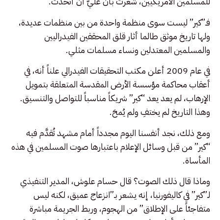
للمسلمين الأمريكيين، شعرت بأن عليّ أن أتحدث.
فـ”كير” ليست سوى منظمة واحدة من بين منظمات عديدة،
ولها تاريخ موثق طالما أثار قلق المحققين الفيدراليين
والمسلمين المعتدلين ونساء مسلمات مثلي.
في عام 2009 أعلن مكتب التحقيقات الفيدرالي علناً أنه، في
أعقاب محاكمة مؤسسة الأرض المقدسة المتعلقة بتمويل
الإرهاب، لم يعد يعد “كير” شريكاً مناسباً للتواصل والتنسيق.
وهذا التاريخ لم يختفِ ولم يُمحَ.
ومع ذلك، نجد أنفسنا اليوم مجدداً أمام مشهد تُقدَّم فيه
“كير” من قبل وسائل الإعلام باعتبارها صوت المسلمين في هذه
المأساة.
وماذا قال ذلك الصوت؟ قال حسام علوش، المدير التنفيذي
لـ”كير” في كاليفورنيا، إنه يشعر بـ”انزعاج عميق، لكنه ليس
متفاجئاً على الإطلاق” من الهجوم، وربط الجريمة مباشرة