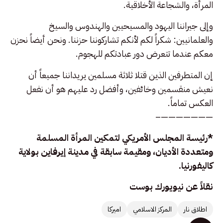
المرأة، والشجاعة الأخلاقية.
وإلى جيراننا اليهود والمسيحيين والهندوس والسيخ
والعلمانيين: شكراً لكم لأنكم تشاركوننا حزننا. ونحن أيضاً نحزن
معكم عندما تتعرض دور عبادتكم للهجوم.
إن المتطرفين الذين قتلا ثلاثة مسلمين يريداننا جميعاً أن
نعيش منقسمين وخائفين، وأفضل رد عليهم هو أن نفعل
العكس تماماً.
———————–
*رئيسة المجلس الأمريكي لتمكين المرأة المسلمة
ومتعددة الأديان، ومقيمة سابقة في مدينة إيرفاين بولاية
كاليفورنيا.
نقلاً عن نيويورك بوست
اطلاق نار
المركز الاسلامي
اميركا