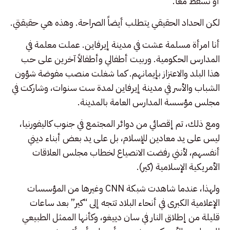
أو نسقط معاً.
لكن الحداد الحقيقي يتطلب أيضاً الصراحة. وهذه هي حقيقتي.
أنا امرأة مسلمة عشت في مدينة إيرفاين. عملت معلمة في
المدارس الحكومية. وربيت أطفالي وأطفالاً آخرين على حب
هذا البلد والاعتزاز بإيمانهم. كما شغلت منصب مفوضة شؤون
الشباب والأسر في مدينة إيرفاين لمدة ست سنوات، وشاركت في
مجلس مؤسسة المدارس العامة بالمدينة.
ومع ذلك، تم إقصائي من دوائر المجتمع في جنوب كاليفورنيا،
ليس على يد معادين للإسلام، بل على يد بعض أبناء ديني
أنفسهم، لأنني رفضت الانصياع لخطاب مجلس العلاقات
الأمريكية الإسلامية (كير).
ولهذا، عندما شاهدت شبكة CNN وغيرها من المؤسسات
الإعلامية الكبرى في أنحاء البلاد تتجه إلى “كير” بعد ساعات
قليلة من إطلاق النار في سان دييغو، وكأنها الممثل الطبيعي