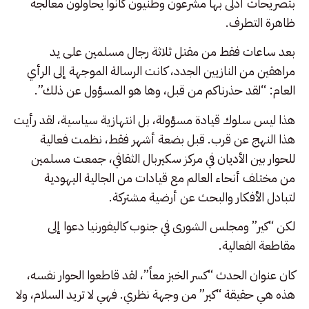
بتصريحات أدلى بها مشرعون وطنيون كانوا يحاولون معالجة
ظاهرة التطرف.
بعد ساعات فقط من مقتل ثلاثة رجال مسلمين على يد
مراهقين من النازيين الجدد، كانت الرسالة الموجهة إلى الرأي
العام: “لقد حذرناكم من قبل، وها هو المسؤول عن ذلك”.
هذا ليس سلوك قيادة مسؤولة، بل انتهازية سياسية، لقد رأيت
هذا النهج عن قرب. قبل بضعة أشهر فقط، نظمت فعالية
للحوار بين الأديان في مركز سكيربال الثقافي، جمعت مسلمين
من مختلف أنحاء العالم مع قيادات من الجالية اليهودية
لتبادل الأفكار والبحث عن أرضية مشتركة.
لكن “كير” ومجلس الشورى في جنوب كاليفورنيا دعوا إلى
مقاطعة الفعالية.
كان عنوان الحدث “كسر الخبز معاً”، لقد قاطعوا الحوار نفسه،
هذه هي حقيقة “كير” من وجهة نظري. فهي لا تريد السلام، ولا