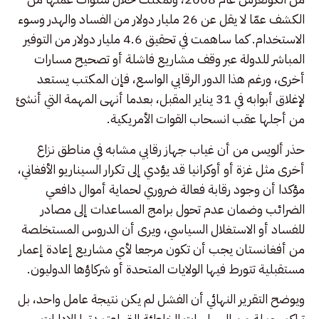
الكشف عمّا لا يقل عن 26 مليار دولار من الفساد والهدر وسوء
الاستخدام. كما ساهمت في تحقيق 4.6 مليار دولار من التوفير
المباشر للدولة عبر وقف مشاريع فاشلة أو تصحيح مسارات
أخرى، ورغم هذا الدور الرقابي الواسع، فإن المكتب يستعد
لإغلاق أبوابه في 31 يناير المقبل، بعدما أنهى المهمة التي أنشئ
من أجلها عقب انسحاب القوات الأمريكية.
حذر ألويس من أن غياب جهاز رقابي مشابه في مناطق نزاع
أخرى مثل غزة أو أوكرانيا قد يؤدي إلى تكرار السيناريو الأفغاني،
مؤكدا أن وجود رقابة فعالة ضروري لحماية أموال دافعي
الضرائب وضمان عدم تحول برامج المساعدات إلى مصادر
للفساد أو الاستغلال السياسي، ويرى أن الدروس المستخلصة
من أفغانستان يجب أن تكون مرجعا لأي مشاريع إعادة إعمار
مستقبلية تتورط فيها الولايات المتحدة أو شركاؤها الدوليون.
ويوضح التقرير النهائي أن الفشل لم يكن نتيجة عامل واحد، بل
تراكم جملة من السياسات الخاطئة التي اعتمدتها الإدارات