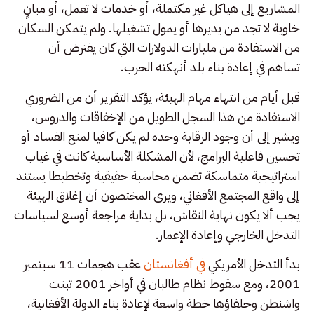
المشاريع إلى هياكل غير مكتملة، أو خدمات لا تعمل، أو مبانٍ
خاوية لا تجد من يديرها أو يمول تشغيلها. ولم يتمكن السكان
من الاستفادة من مليارات الدولارات التي كان يفترض أن
تساهم في إعادة بناء بلد أنهكته الحرب.
قبل أيام من انتهاء مهام الهيئة، يؤكد التقرير أن من الضروري
الاستفادة من هذا السجل الطويل من الإخفاقات والدروس،
ويشير إلى أن وجود الرقابة وحده لم يكن كافيا لمنع الفساد أو
تحسين فاعلية البرامج، لأن المشكلة الأساسية كانت في غياب
استراتيجية متماسكة تضمن محاسبة حقيقية وتخطيطا يستند
إلى واقع المجتمع الأفغاني، ويرى المختصون أن إغلاق الهيئة
يجب ألا يكون نهاية النقاش، بل بداية مراجعة أوسع لسياسات
التدخل الخارجي وإعادة الإعمار.
بدأ التدخل الأمريكي
في أفغانستان
عقب هجمات 11 سبتمبر
2001، ومع سقوط نظام طالبان في أواخر 2001 تبنت
واشنطن وحلفاؤها خطة واسعة لإعادة بناء الدولة الأفغانية،