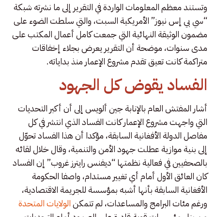
وتستند معظم المعلومات الواردة في التقرير إلى ما نشرته شبكة
“سي بي إس نيوز” الأمريكية السبت، والتي سلطت الضوء على
مضمون الوثيقة النهائية التي جمعت كامل أعمال المكتب على
مدى سنوات، موضحة أن التقرير يعرض بجلاء إخفاقات
متراكمة كانت تعيق تقدم مشروع الإعمار منذ بداياته.
الفساد يقوض كل الجهود
أشار المفتش العام بالإنابة جين ألويس إلى أن أكبر التحديات
التي واجهت مشروع الإعمار كانت الفساد الذي انتشر في كل
مفاصل الدولة الأفغانية السابقة، مؤكدا أن هذا الفساد تحوّل
إلى بنية موازية عطلت جهود الأمن والتنمية، وقال خلال لقائه
بالصحفيين في فعالية نظمتها “ديفنس رايترز غروب” إن الفساد
كان العائق الأول أمام أي تغيير مستدام، واصفا الحكومة
الأفغانية السابقة بأنها أشبه بمؤسسة للجريمة الاقتصادية،
ورغم مئات البرامج والمساعدات، لم تتمكن
الولايات المتحدة
من بناء مؤسسات قوية قادرة على الصمود أمام التحديات