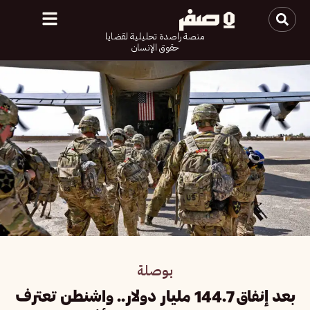
منصة راصدة تحليلية لقضايا
حقوق الإنسان
بوصلة
بعد إنفاق 144.7 مليار دولار.. واشنطن تعترف