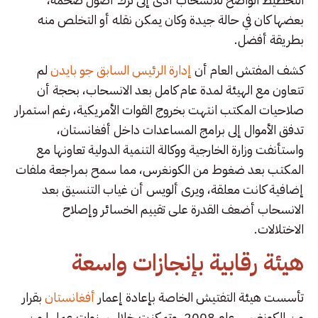
بعضها كان في حالة جيدة وكان يمكن نقله أو التخلص منه
بطريقة أفضل.
كشف المفتش العام أن
إدارة الرئيس السابق جو بايدن
لم
تتعاون مع الهيئة لمدة عام كامل بعد الانسحاب، بحجة أن
صلاحيات المكتب انتهت بخروج القوات الأمريكية، رغم استمرار
تدفق الأموال إلى برامج المساعدات داخل أفغانستان،
واستأنفت وزارة الخارجية ووكالة التنمية الدولية تعاونها مع
المكتب بعد ضغوط من الكونغرس، مما سمح بمراجعة ملفات
إضافية كانت معلقة، ويرى ألويس أن غياب التنسيق بعد
الانسحاب أضعف القدرة على تقييم الخسائر وإصلاح
الاختلالات.
هيئة رقابية بإنجازات واسعة
تأسست هيئة التفتيش الخاصة بإعادة إعمار
أفغانستان
بقرار
من الكونغرس عام 2008، وتمكنت خلال سنوات عملها من