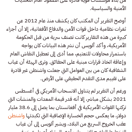
الأمنية والسياسية.
أوضح التقرير أن المكتب كان يكشف منذ عام 2012 عن
ثغرات نظامية داخل قوات الأمن والدفاع الأفغانية، إلا أن أجزاء
كبيرة من هذه التقارير كانت تصنف سرية من قبل الحكومة
الأمريكية، وأكد ألويس أن نشر هذه البيانات كان يواجه
باستمرار محاولات للتعتيم، مما أدى إلى تعطيل النقاش العام
وإعاقة اتخاذ قرارات مبنية على الحقائق. وترى الهيئة أن غياب
الشفافية كان من بين العوامل التي جعلت واشنطن غير قادرة
على تقييم مدى التقدم الحقيقي على الأرض.
ورغم أن التقرير لم يتناول الانسحاب الأمريكي في أغسطس
2021 بشكل مباشر، إلا أنه قدر قيمة المعدات والمنشآت التي
تركتها القوات الأمريكية في أفغانستان بما يصل إلى 38.6 مليار
دولار، ما يعكس حجم الخسارة الإضافية التي تكبدتها
واشنطن
عقب الخروج السريع من البلاد، ويشير ألويس إلى أن غياب
التخطيط الواضح للانسحاب أدى إلى ترك أصول ضخمة،