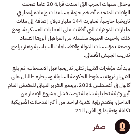
وخلال سنوات الحرب التي امتدت قرابة 20 عاما ضخت
الولايات المتحدة أضخم حزمة مساعدات وإعادة إعمار في
تاريخها خارجياً، تجاوزت 144 مليار دولار، إضافة إلى مئات
مليارات الدولارات التي أنفقت على العمليات العسكرية، ومع
ذلك واجهت الجهود سلسلة من العراقيل أبرزها الفساد
وضعف مؤسسات الدولة والانقسامات السياسية وتعثر برامج
تدريب الجيش الأفغاني.
وبدأت مؤشرات الانهيار تظهر تدريجيا قبل الانسحاب، ثم بلغ
الانهيار ذروته بسقوط الحكومة السابقة وسيطرة طالبان على
كابول في أغسطس 2021، ويعتبر التقرير النهائي للمفتش العام
أبرز وثيقة تحليلية شاملة ترصد فشل مشروع الإعمار من
الداخل، وتقدم رؤية نقدية لواحد من أكثر التدخلات الأمريكية
تكلفة وتعقيدا في القرن الـ21.
صفر