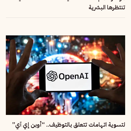
تنتظرها البشرية
لتسوية اتهامات تتعلق بالتوظيف.. “أوبن إي آي”