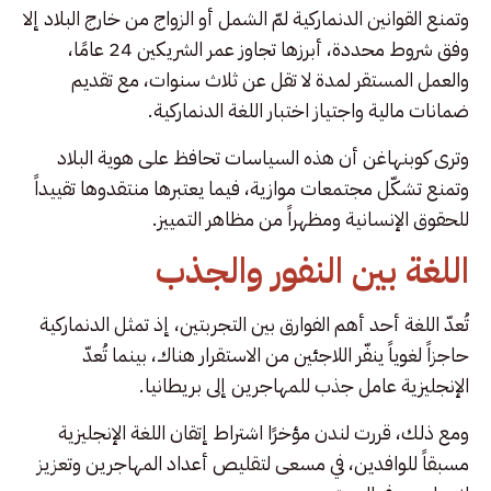
وتمنع القوانين الدنماركية لمّ الشمل أو الزواج من خارج البلاد إلا
وفق شروط محددة، أبرزها تجاوز عمر الشريكين 24 عامًا،
والعمل المستقر لمدة لا تقل عن ثلاث سنوات، مع تقديم
ضمانات مالية واجتياز اختبار اللغة الدنماركية.
وترى كوبنهاغن أن هذه السياسات تحافظ على هوية البلاد
وتمنع تشكّل مجتمعات موازية، فيما يعتبرها منتقدوها تقييداً
للحقوق الإنسانية ومظهراً من مظاهر التمييز.
اللغة بين النفور والجذب
تُعدّ اللغة أحد أهم الفوارق بين التجربتين، إذ تمثل الدنماركية
حاجزاً لغوياً ينفّر اللاجئين من الاستقرار هناك، بينما تُعدّ
الإنجليزية عامل جذب للمهاجرين إلى بريطانيا.
ومع ذلك، قررت لندن مؤخرًا اشتراط إتقان اللغة الإنجليزية
مسبقاً للوافدين، في مسعى لتقليص أعداد المهاجرين وتعزيز