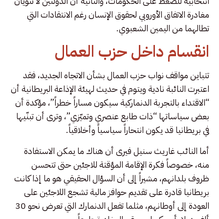
انتخابية للضغط على الحكومات، والثانية أن الدولتين لا تنويان
مغادرة الاتفاق الأوروبي لحقوق الإنسان رغم الانتقادات التي
تطالهما من اليمين الشعبوي.
انقسام داخل حزب العمال
تتباين مواقف نواب حزب العمال بشأن الاتجاه الجديد، فقد
اعتبرت النائبة نادية ويتوم في حديث لهيئة الإذاعة البريطانية أن
“الاقتداء بالتجربة الدنماركية سيكون مساراً خطراً”، مؤكدة أن
بعض سياساتها “ذات طابع عنصري وتميّزي”، وترى أن تبنّيها
في بريطانيا قد يكون انتحاراً سياسياً وأخلاقياً.
أما النائب غاريث سنيل فيرى أن هناك ما يمكن الاستفادة
منه، خصوصاً فكرة الإقامة المؤقتة للاجئين حتى تتحسن
ظروف بلدانهم، مشيراً إلى أن السؤال الحقيقي هو ما إذا كانت
بريطانيا قادرة على تقديم حوافز مالية تشجع اللاجئين على
العودة إلى أوطانهم، مثلما تفعل الدنمارك التي تعرض نحو 30