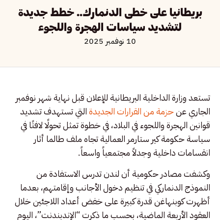
بريطانيا على خطى الدنمارك.. خطط جديدة
لتشديد سياسات الهجرة واللجوء
10 نوفمبر 2025
تستعد وزارة الداخلية البريطانية للإعلان قبل نهاية شهر نوفمبر
الجاري عن
حزمة من القرارات الجديدة
التي تستهدف تشديد
قوانين الهجرة واللجوء في البلاد، في خطوة تمثل تحولًا لافتًا في
سياسة حكومة كير ستارمر العمالية تجاه ملف طالما أثار
انقسامات داخلية وجدلاً مجتمعياً واسعاً.
وكشفت مصادر حكومية أن لندن تدرس الاستفادة من
النموذج الدنماركي في تنظيم دخول الأجانب وإقامتهم، بعدما
أظهرت كوبنهاغن قدرة كبيرة على خفض أعداد اللاجئين خلال
العقود الأربعة الماضية، بحسب ما ذكرت “الإندبندنت”، اليوم