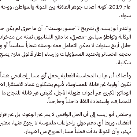
عام 2019، كونه أصاب جوهر العلاقة بين الدولة والمواطن، و
سواء.
واعتبر أبوزينب، في تصريح لـ”جسور بوست”، أن ما جرى لم يكن حدثا
الرقابة وتواطؤ سياسي–مصرفي، ما دفع اللبنانيون ثمنه من مدخرا
خلال أربع سنوات لا يمكن التعامل معه بوصفه شعاراً سياسياً أو و
بحجم الخسائر وتحديد المسؤوليات وإرساء إطار قانوني ملزم يمنع
شكلية.
وأضاف أن غياب المحاسبة الفعلية يجعل أي مسار إصلاحي هشاً وقاب
تكون أولوية غير قابلة للمساومة، لأنهم يشكلون عماد الاستقرار الا
الودائع الكبرى عبر أدوات طويلة الأجل، فتبقى غير قابلة للنجاح م
للمصارف، واستعادة الثقة داخلياً وخارجياً.
وخلص أبو زينب إلى أن الحل الواقعي لا يمر عبر الوعود، بل عبر ق
القضاء، وربط أي دعم دولي بإجراءات ملموسة لا رجوع عنها، معتبراً
تُهدر، وأن الدولة بدأت فعلياً مسار الخروج من الانهيار.