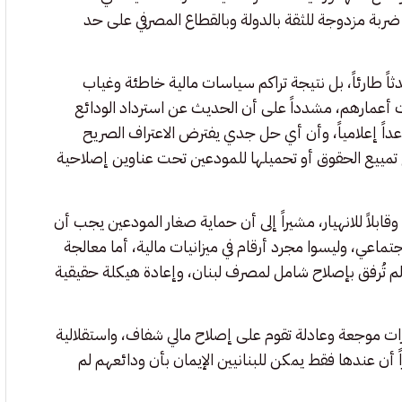
وجه ضربة مزدوجة للثقة بالدولة وبالقطاع المصرفي على حد
ً طارئاً، بل نتيجة تراكم سياسات مالية خاطئة وغياب
ت أعمارهم، مشدداً على أن الحديث عن استرداد الودائع
عداً إعلامياً، وأن أي حل جدي يفترض الاعتراف الصريح
 تمييع الحقوق أو تحميلها للمودعين تحت عناوين إصلاحية
لاً للانهيار، مشيراً إلى أن حماية صغار المودعين يجب أن
جتماعي، وليسوا مجرد أرقام في ميزانيات مالية، أما معالجة
ا لم تُرفق بإصلاح شامل لمصرف لبنان، وإعادة هيكلة حقيقية
رارات موجعة وعادلة تقوم على إصلاح مالي شفاف، واستقلالية
 أن عندها فقط يمكن للبنانيين الإيمان بأن ودائعهم لم