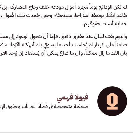
لم تكن الودائع يوماً مجرد أموال مودعة خلف زجاج المصارف، بل كا
تقاعد انتُظر بوصفه استراحة مستحقة، وحين جُمدت تلك الأموال، 
حماية أبسط حقوقهم.
واليوم يقف لبنان عند مفترق دقيق، فإما أن تتحول الوعود إلى مسار و
صامتاً على انهيار لم يُحاسب أحد عليه، وفي بلد أنهكته الأزمات، قد
بأن الغد ما زال ممكناً، وأن ما ضاع يمكن أن يُستعاد إن وُجد القرار
فيولا فهمي
صحفية متخصصة في قضايا الحريات وحقوق الإن