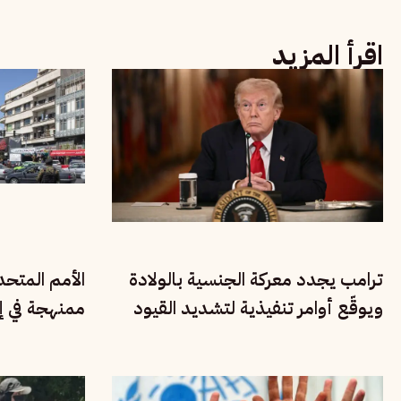
اقرأ المزيد
ترامب يجدد معركة الجنسية بالولادة
الأمم المتح
ويوقّع أوامر تنفيذية لتشديد القيود
ممنهجة في إي
على المهاجرين
الأقليات القو