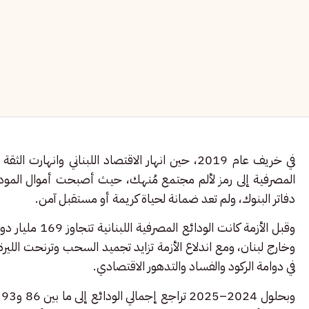
في خريف عام 2019، حين انهار الاقتصاد اللبناني وانهارت الثقة الشعبية في
المصرفية إلى رمز لألم مجتمع مُنهك، حيث أصبحت أموال المودع
دفاتر البنوك، ولم تعد ضمانة لحياة كريمة أو مستقبل آمن.
وقبل الأزمة كان
وخارج لبنان، ومع اندلاع الأزمة تزايد تجميد السحب وترنحت اللير
في دوامة الركود والفساد والتدهور الاقتصادي.