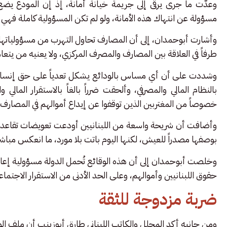
وعدّت ما جرى يرقى إلى جريمة خيانة أمانة، إذ إن المودع يض
مسؤولة عن انتهاك هذه الأمانة، ولو لم تكن المسؤولية كاملة فهي تت
وأشارت أبوحمدان، إلى أن المصارف تحاول التهرب من مسؤولياتها 
طرفاً في العلاقة بين المصارف والمصرف المركزي، ولا يعنيه من يتع
وشددت على أن أي مساس بالودائع يشكل تعدياً على حق إنساني و
بالنظام المالي والمصرفي، وألحقت ضرراً بالغاً بالاستقرار المال
خصوصاً من المغتربين الذين توقفوا عن إيداع أموالهم في المصارف،
وأضافت أن شريحة واسعة من اللبنانيين أودعت تعويضات تقاعده
بوصفها مصدراً للعيش، لكنها اليوم باتت بلا مورد، ما انعكس مباشر
وخلصت أبوحمدان إلى أن هذه الوقائع تُحمل الدولة مسؤولية إعادة
حقوق اللبنانيين وأموالهم، وعلى الحد الأدنى من الاستقرار الاجتماع
ضربة مزدوجة للثقة
ومن جانبه أكد المحلل والكاتب اللبناني طارق أبوزينب أن ملف الودا