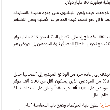
8 مليار دولار.
ُوجعة، حيث راهن اللبنانيون على وعود عديدة بالاسترداد
 بعد تآكل نحو نصف قيمة المدخرات الأصلية بفعل التضخم
وتلاعب بالثقة، فقد بلغ إجمالي الأصول البنكية نحو 217 مليار دولار
في 2019، ليتراجع إلى ما يقرب من 104 مليارات دولار بحلول 2024، مع تحويل القطاع المصرفي ثروة المودعين إلى قروض غير
تهدف إلى إعادة جزء من الودائع المهدرة إلى أصحابها خلال
أربع سنوات، إذ ينص مشروع “قانون الفجوة المالية” على أن 85% من المودعين الذين يملكون أقل من 100 ألف دولار
سيستعيدون كامل ودائعهم خلال هذه المدة، في حين يحصل كبار المودعين على 100 ألف دولار نقداً والباقي على سندات قابلة
ظام المالي.
جذرية
تطول بنية الحوكمة، وتفتح باب المحاسبة أمام