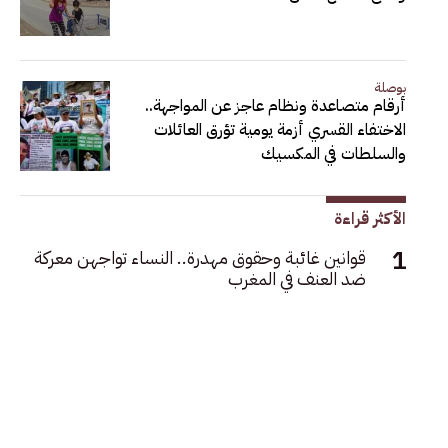
بوصلة
أرقام متصاعدة ونظام عاجز عن المواجهة..
الاختفاء القسري أزمة يومية تؤرق العائلات
والسلطات في المكسيك
الأكثر قراءة
قوانين غائبة وحقوق مهدرة.. النساء تواجهن معركة
ضد العنف في المغرب