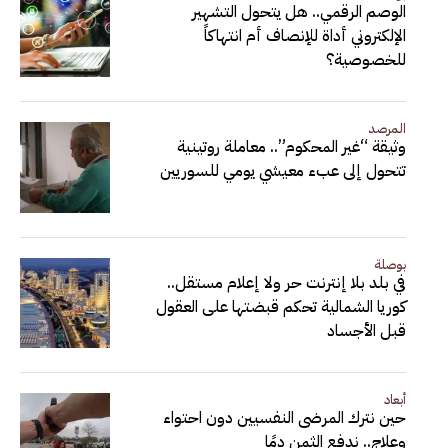
الوصم الرقمي.. هل يتحول التشهير
الإلكتروني أداة للإنصاف أم انتهاكاً
للخصوصية؟
المرصد
وثيقة “غير المحكوم”.. معاملة روتينية
تتحول إلى عبء معيشي يومي للسوريين
بوصلة
في بلد بلا إنترنت حر ولا إعلام مستقل..
كوريا الشمالية تحكم قبضتها على العقول
قبل الأجساد
أبعاد
حين نترك المرضى النفسيين دون احتواء
وعلاج.. ندفع الثمن دمًا