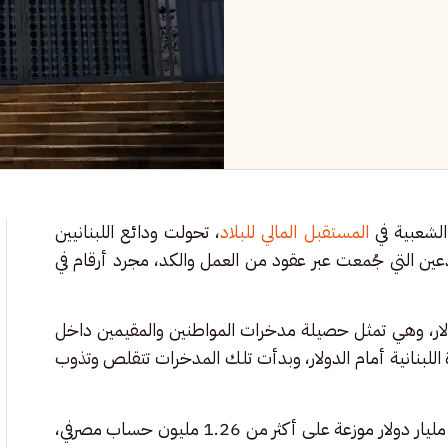
المستقبل المالي للبلاد
، تحولت ودائع اللبنانيين
ين التي جُمعت عبر عقود من العمل والكد، مجرد أرقام في
ت الودائع المصرفية اللبنانية تتجاوز 169 مليار دولار، وهي تمثل حصيلة مدخرات المواطنين والمقيمين داخل
ة اللبنانية أمام الدولار، وبدأت تلك المدخرات تتقلص وتذوب
وبحلول 2024–2025 تراجع إجمالي الودائع إلى ما بين 86 و93 مليار دولار موزعة على أكثر من 1.26 مليون حساب مصرفي،