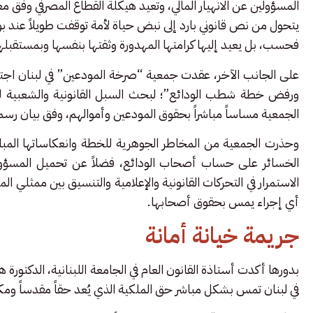
المسؤولين عن الانهيار المالي، وتعيد هيكلة القطاع المصرفي وفق م
يتحول من نص قانوني بارد إلى نبض حياة لأمة توقفت طويلاً عند بواب
فحسب، بل يعيد إليها كرامتها المهدورة وثقتها بنفسها وبمستقبلها
ورفض خطة شطب الودائع”؛ لبحث السبل القانونية والشعبية لمواجه
الجمعية مساساً مباشراً بحقوق المودعين وأموالهم، وفق بيان رس
وحذرت الجمعية من المخاطر الجوهرية للخطة وانعكاساتها المباشرة
الخسائر على حساب أصحاب الودائع، فضلاً عن تحميل المسؤولي
الاستمرار في التحركات القانونية والإعلامية والتنسيق بين ممثلي ا
أي إجراء يمس بحقوق أصحابها.
جريمة خيانة أمانة
بدورها أكدت أستاذة القانون العام في الجامعة اللبنانية، الدكتور
في لبنان تمس بشكل مباشر حق الملكية الذي يُعد حقاً مقدساً ومك