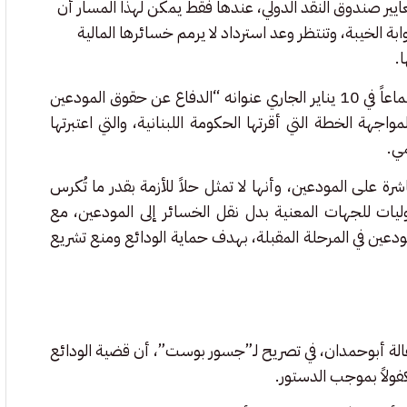
عايير صندوق النقد الدولي، عندها فقط يمكن لهذا المسار أن
ة الخيبة، وتنتظر وعد استرداد لا يرمم خسائرها المالية
.
على الجانب الآخر، عقدت جمعية “صرخة المودعين” في لبنان اجتماعاً في 10 يناير الجاري عنوانه “الدفاع عن حقوق المودعين
ة الخطة التي أقرتها الحكومة اللبنانية، والتي اعتبرتها
مي.
 على المودعين، وأنها لا تمثل حلاً للأزمة بقدر ما تُكرس
ات للجهات المعنية بدل نقل الخسائر إلى المودعين، مع
لمودعين في المرحلة المقبلة، بهدف حماية الودائع ومنع تشريع
ة هالة أبوحمدان، في تصريح لـ”جسور بوست”، أن قضية الودائع
فولاً بموجب الدستور.