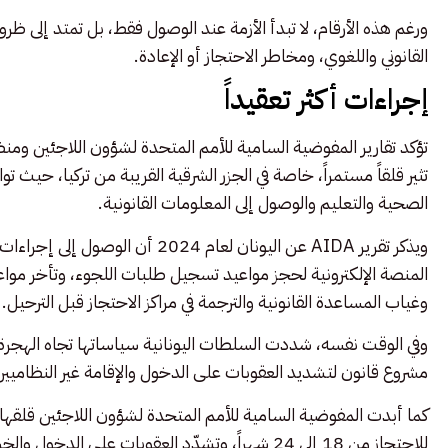
ورغم هذه الأرقام، لا تبدأ الأزمة عند الوصول فقط، بل تمتد إلى ظ
القانوني واللغوي، ومخاطر الاحتجاز أو الإعادة.
إجراءات أكثر تعقيداً
تؤكد تقارير المفوضية السامية للأمم المتحدة لشؤون اللاجئين ومنظ
تثير قلقاً مستمراً، خاصة في الجزر الشرقية القريبة من تركيا، حيث 
الصحية والتعليم والوصول إلى المعلومات القانونية.
ويذكر تقرير AIDA عن اليونان لعام 4
المنصة الإلكترونية لحجز مواعيد تسجيل طلبات اللجوء، وتأخر مو
وغياب المساعدة القانونية والترجمة في مراكز الاحتجاز قبل الترحيل.
مشروع قانون لتشديد العقوبات على الدخول والإقامة غير النظاميي
كما أبدت المفوضية السامية للأمم المتحدة لشؤون اللاجئين قلقها
للاحتجاز من 18 إلى 24 شهراً، وتشدّد العقوبات على الدخول والخروج غير النظاميين.