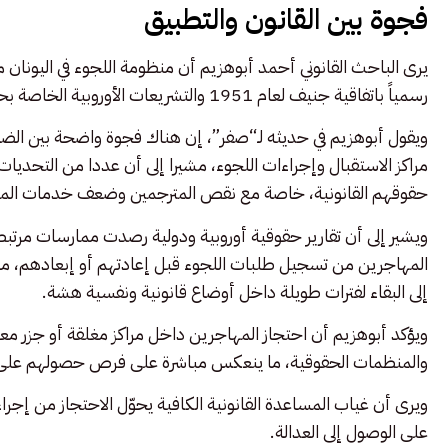
فجوة بين القانون والتطبيق
يرى الباحث القانوني أحمد أبوهزيم أن منظومة اللجوء في اليونان ما ت
رسمياً باتفاقية جنيف لعام 1951 والتشريعات الأوروبية الخاصة بحق اللجوء.
ويقول أبوهزيم في حديثه لـ“صفر”، إن هناك فجوة واضحة بين الضم
مراكز الاستقبال وإجراءات اللجوء، مشيرا إلى أن عددا من التحديا
حقوقهم القانونية، خاصة مع نقص المترجمين وضعف خدمات المساع
ويشير إلى أن تقارير حقوقية أوروبية ودولية رصدت ممارسات مرت
المهاجرين من تسجيل طلبات اللجوء قبل إعادتهم أو إبعادهم، مو
إلى البقاء لفترات طويلة داخل أوضاع قانونية ونفسية هشة.
ويؤكد أبوهزيم أن احتجاز المهاجرين داخل مراكز مغلقة أو جزر مع
والمنظمات الحقوقية، ما ينعكس مباشرة على فرص حصولهم على الد
ويرى أن غياب المساعدة القانونية الكافية يحوّل الاحتجاز من إجرا
على الوصول إلى العدالة.