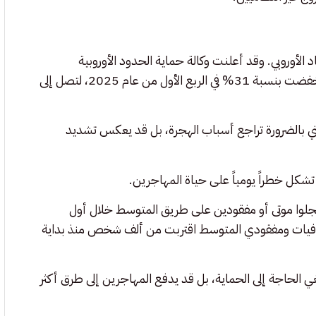
 الأوروبي. وقد أعلنت وكالة حماية الحدود الأوروبية
“فرونتكس” أن محاولات العبور غير النظامي إلى الاتحاد الأوروبي انخفضت بنسبة 31% في الربع الأول من عام 2025، لتصل إلى
ني بالضرورة تراجع أسباب الهجرة، بل قد يعكس تشديد
 تشكل خطراً يومياً على حياة المهاجرين.
6 مهاجرين -على الأقل- سُجلوا موتى أو مفقودين على طريق المتوسط خلال أول
 من أن حصيلة وفيات ومفقودي المتوسط اقتربت من ألف شخص منذ بداية
غي الحاجة إلى الحماية، بل قد يدفع المهاجرين إلى طرق أكثر