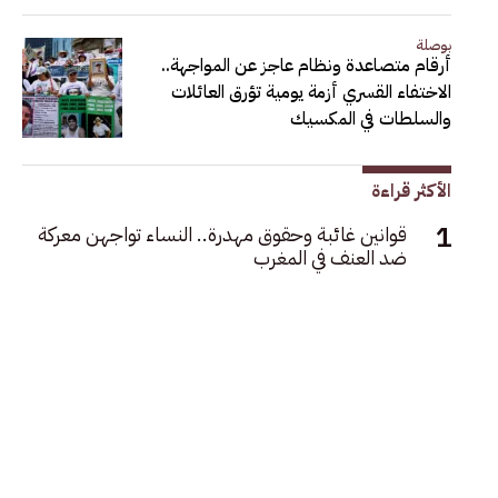
بوصلة
أرقام متصاعدة ونظام عاجز عن المواجهة..
الاختفاء القسري أزمة يومية تؤرق العائلات
والسلطات في المكسيك
الأكثر قراءة
قوانين غائبة وحقوق مهدرة.. النساء تواجهن معركة
ضد العنف في المغرب