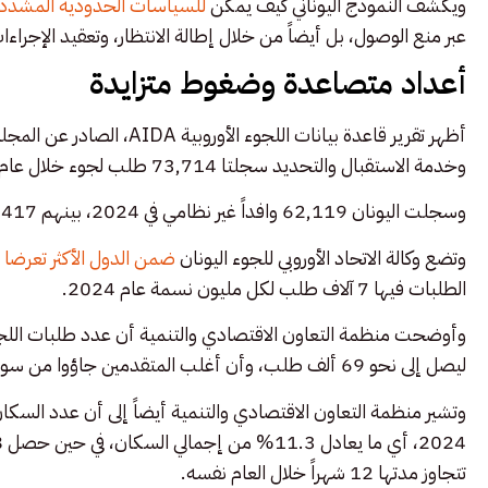
ويكشف النموذج اليوناني كيف يمكن
للسياسات الحدودية المشدد
عبر منع الوصول، بل أيضاً من خلال إطالة الانتظار، وتعقيد الإجراء
أعداد متصاعدة وضغوط متزايدة
أظهر تقرير قاعدة بيانات اللجو
وخدمة الاستقبال والتحديد سجلتا 73,714 طلب لجوء خلال عام 2024، بزيادة قدرها 15% مقارنة بعام 2023.
وسجلت اليونان 62,119 وافداً غير نظامي في 2024، بينهم 54,417 وصلوا بحراً، بزيادة 30.9% عن العام السابق.
وتضع وكالة الاتحاد الأوروبي للجوء اليونان
ضمن الدول الأكثر تعرضا
الطلبات فيها 7 آلاف طلب لكل مليون نسمة عام 2024.
ليصل إلى نحو 69 ألف طلب، وأن أغلب المتقدمين جاؤوا من سوريا وأفغانستان ومصر.
تتجاوز مدتها 12 شهراً خلال العام نفسه.