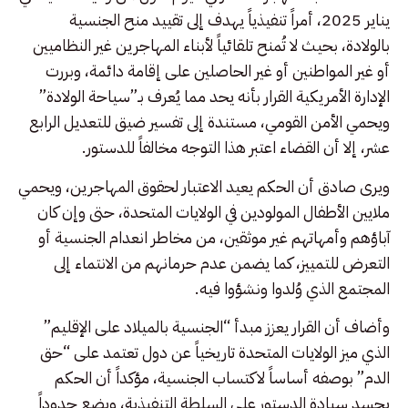
يناير 2025، أمراً تنفيذياً يهدف إلى تقييد منح الجنسية
بالولادة، بحيث لا تُمنح تلقائياً لأبناء المهاجرين غير النظاميين
أو غير المواطنين أو غير الحاصلين على إقامة دائمة، وبررت
الإدارة الأمريكية القرار بأنه يحد مما يُعرف بـ”سياحة الولادة”
ويحمي الأمن القومي، مستندة إلى تفسير ضيق للتعديل الرابع
عشر، إلا أن القضاء اعتبر هذا التوجه مخالفاً للدستور.
ويرى صادق أن الحكم يعيد الاعتبار لحقوق المهاجرين، ويحمي
ملايين الأطفال المولودين في الولايات المتحدة، حتى وإن كان
آباؤهم وأمهاتهم غير موثقين، من مخاطر انعدام الجنسية أو
التعرض للتمييز، كما يضمن عدم حرمانهم من الانتماء إلى
المجتمع الذي وُلدوا ونشؤوا فيه.
وأضاف أن القرار يعزز مبدأ “الجنسية بالميلاد على الإقليم”
الذي ميز الولايات المتحدة تاريخياً عن دول تعتمد على “حق
الدم” بوصفه أساساً لاكتساب الجنسية، مؤكداً أن الحكم
يجسد سيادة الدستور على السلطة التنفيذية، ويضع حدوداً