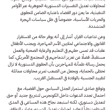
لمحاولات تعديل التفسيرات الدستورية الجوهرية عبر الأوامر
التنفيذية، ما يعزز دور القضاء باعتباره الضامن للحقوق
والحريات الأساسية، خصوصاً في ظل سياسات الهجرة
المتشددة.
وعن تداعيات القرار، أشار إلى أنه يوفر حالة من الاستقرار
القانوني والاجتماعي لملايين الأسر المهاجرة، ويجنب الأطفال
عقبات قد تمس حقهم في التعليم والرعاية الصحية والعمل
مستقبلاً، فضلًا عن تعزيز اندماجهم في المجتمع الأمريكي، كما
يحمل رسالة طمأنة للمهاجرين بأن الحقوق الدستورية لا تزال
تحظى بالحماية، ويجعل من الصعب تمرير محاولات مماثلة
لتقييد الجنسية بالولادة في المستقبل القريب.
وتوقع صادق استمرار الجدل السياسي حول القضية، مع
احتمال تجدد الدعوات داخل الكونجرس لتشريع جديد أو حتى
لتعديل دستوري، لكنه استبعد نجاح هذه المساعي في المدى
المنظور؛ نظراً لتعقيد إجراءات تعديل الدستور وغياب التوافق