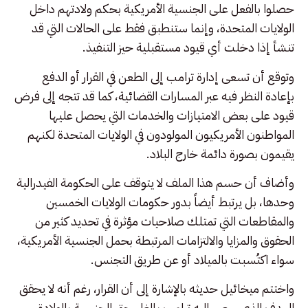
حصلوا بالفعل على الجنسية الأمريكية بحكم ولادتهم داخل
الولايات المتحدة، وإنما ستنطبق فقط على الحالات التي قد
تنشأ إذا دخلت أي قيود مستقبلية حيز التنفيذ.
وتوقع أن تسعى إدارة ترامب إلى الطعن في القرار أو الدفع
بإعادة النظر فيه عبر المسارات القضائية، كما قد تتجه إلى فرض
قيود على بعض الامتيازات والخدمات التي يحصل عليها
المواطنون الأمريكيون المولودون في الولايات المتحدة لكنهم
يقيمون بصورة دائمة خارج البلاد.
وأضاف أن حسم هذا الملف لا يتوقف على الحكومة الفيدرالية
وحدها، بل يرتبط أيضاً بدور حكومات الولايات الخمسين
والمقاطعات التي تمتلك صلاحيات مؤثرة في تحديد كثير من
الحقوق والمزايا والالتزامات المرتبطة بحمل الجنسية الأمريكية،
سواء اكتُسبت بالميلاد أو عن طريق التجنس.
واختتم ميخائيل حديثه بالإشارة إلى أن القرار، رغم أنه لا يحقق
الهدف الذي سعى إليه ترامب بإلغاء حق الجنسية بالولادة،