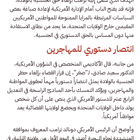
فإنه قد يفتح الباب أمام الإدارة الأمريكية لإعادة صياغة بعض
السياسات المرتبطة بالمزايا الممنوحة للمواطنين الأمريكيين
المقيمين خارج الولايات المتحدة، ما يحد من نطاق الاستفادة
منها دون المساس بالحق الدستوري في الجنسية.
انتصار دستوري للمهاجرين
من جانبه، قال الأكاديمي المتخصص في الشؤون الأمريكية،
الدكتور سعيد صادق، لـ”صفر”، إن قرار القضاء بإلغاء حظر
الجنسية بالولادة يمثل انتصاراً دستورياً مهماً لحقوق المواطنة
والمهاجرين، ويؤكد التمسك بأحد المبادئ الراسخة في التعديل
الرابع عشر للدستور الأمريكي الذي ينص على أن كل شخص
يولد داخل الولايات المتحدة ويخضع لولايتها القضائية يعد
مواطناً أمريكياً.
وأوضح أن الرئيس الأمريكي دونالد ترامب المعروف بمواقفه
المتشددة تجاه الهجرة أصدر في اليوم الأول من ولايته الثانية، في