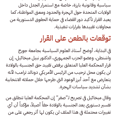
سياسية وقانونية بارزة، خاصة مع استمرار الجدل داخل
الولايات المتحدة حول الهجرة والحدود ومعنى المواطنة، كما
يعيد القرار تأكيد دور القضاء في حماية الحقوق الدستورية من
محاولات تقييدها بقرارات تنفيذية.
توقعات بالطعن على القرار
في البداية، أوضح أستاذ العلوم السياسية بجامعة جورج
واشنطن، وعضو الحزب الجمهوري، الدكتور نبيل ميخائيل، إن
قرار المحكمة العليا المتعلق برفض تقييد حق الجنسية بالولادة
لن يكون محل ترحيب من الرئيس الأمريكي دونالد ترامب؛ لأنه
يتعارض مع أحد أبرز الوعود التي طرحها خلال حملاته الانتخابية
بشأن تشديد سياسات الهجرة.
وقال ميخائيل في تصريح لـ”صفر” إن المحكمة العليا تنطلق من
تفسير دستوري يعد الجنسية بالولادة حقاً أصيلاً، مؤكداً أن أي
تغييرات محتملة في هذا الملف لن يكون لها أثر رجعي على من