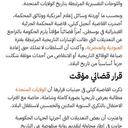
واللوحات التفسيرية المرتبطة بتاريخ الولايات المتحدة.
وبحسب ما أوردته وسائل إعلام أمريكية ووثائق المحكمة،
أصدرت القاضية أنجيل كيلي، قاضية المحكمة الجزئية
الفيدرالية في بوسطن، أمراً قضائياً مؤقتاً يلزم الحكومة بالتراجع
عن التعديلات التي طالت الإشارات التاريخية المرتبطة بفترة
العبودية والعنصرية
. وأكدت أن السلطات لا تملك حق إعادة
صياغة الوقائع التاريخية أو الانتقاص من أحداث موثقة شكلت
جزءاً أساسياً من تاريخ البلاد.
قرار قضائي مؤقت
ذكرت القاضية كيلي في حيثيات قرارها أن
الولايات المتحدة
مطالبة بعرض تاريخها بصورة كاملة وشاملة، خاصة مع اقتراب
الاحتفال بالذكرى السنوية المئتين والخمسين لاستقلال البلاد.
واعتبرت أن بعض التعديلات التي أجرتها الجهات الحكومية
جاءت في إطار محاولة لتقديم رواية منقوصة عن التاريخ