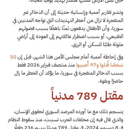
وتشير تقارير أممية وإنسانية حديثة إلى أن الذخائر غير
المنفجرة لا تزال من أخطر التهديدات التي تواجه المدنيين في
سوريا، وأن الأطفال يدفعون ثمنًا باهظًا بسبب فضولهم
الطبيعي، أو بسبب اضطرار عائلاتهم إلى العودة إلى أراضٍ
ملوثة طلبًا للسكن أو الرزق.
وفي إحاطة أممية أمام مجلس الأمن هذا الشهر، قيل إن
50
شخصًا قُتلوا و97 أُصيبوا
منذ منتصف فبراير 2026 فقط
بسبب الذخائر المتفجرة في سوريا، ما يؤكد أن الخطر ما زال
حاضرًا وبقوة.
مقتل 789 مدنياً
ينسجم ذلك مع ما أورده المرصد السوري لحقوق الإنسان،
والذي قال فيه إن مخلفات الحرب تسببت، منذ سقوط النظام
في 8 ديسمبر 2024، في مقتل 789 مدنيًا بينهم 236 طفلًا