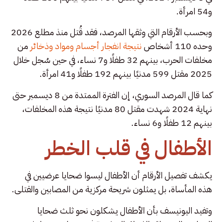
و54 امرأة.
وبحسب الأرقام التي وثقها المرصد، فقد قُتل منذ مطلع 2026
وحده 110 أشخاص
نتيجة انفجار أجسام ومواد وذخائر
من
مخلفات الحرب، بينهم 32 طفلًا و7 نساء، في حين سُجل خلال
2025 مقتل 599 مدنيًا بينهم 192 طفلًا و41 امرأة.
كما قال المرصد السوري، إن الفترة الممتدة من 8 ديسمبر حتى
نهاية 2024 شهدت مقتل 80 مدنيًا نتيجة هذه المخلفات،
بينهم 12 طفلًا و6 نساء.
الأطفال في قلب الخطر
يكشف تفصيل الأرقام أن الأطفال ليسوا ضحايا عرضيين في
هذه المأساة، بل يمثلون شريحة مركزية من المصابين والقتلى.
وتفيد اليونيسف بأن الأطفال يشكلون نحو ثلث ضحايا