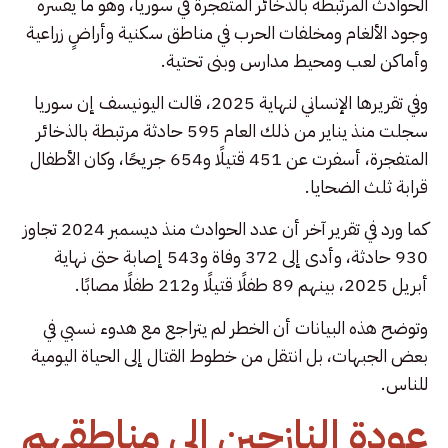
الحوادث المرتبطة بالذخائر المتفجرة في سوريا، وهو ما يفسره
وجود الألغام ومخلفات الحرب في مناطق سكنية وأراضٍ زراعية
وأماكن لعب ومحيط مدارس وبنى تحتية.
وفي تقريرها الإنساني لنهاية 2025، قالت اليونيسف إن سوريا
سجلت منذ يناير من ذلك العام 595 حادثة مرتبطة بالذخائر
المتفجرة، أسفرت عن 451 قتيلًا و654 جريحًا، وكان الأطفال
قرابة ثلث الضحايا.
كما ورد في تقرير آخر أن عدد الحوادث منذ ديسمبر 2024 تجاوز
930 حادثة، وأدى إلى 372 وفاة و543 إصابة حتى نهاية
أبريل 2025، بينهم 89 طفلًا قتيلًا و212 طفلًا مصابًا.
وتوضح هذه البيانات أن الخطر لم يتراجع مع هدوء نسبي في
بعض الجبهات، بل انتقل من خطوط القتال إلى الحياة اليومية
للناس.
عودة النازحين إلى مناطقهم