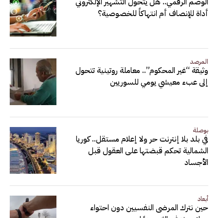
الوصم الرقمي.. هل يتحول التشهير الإلكتروني
أداة للإنصاف أم انتهاكاً للخصوصية؟
المرصد
وثيقة “غير المحكوم”.. معاملة روتينية تتحول
إلى عبء معيشي يومي للسوريين
بوصلة
في بلد بلا إنترنت حر ولا إعلام مستقل.. كوريا
الشمالية تحكم قبضتها على العقول قبل
الأجساد
أبعاد
حين نترك المرضى النفسيين دون احتواء