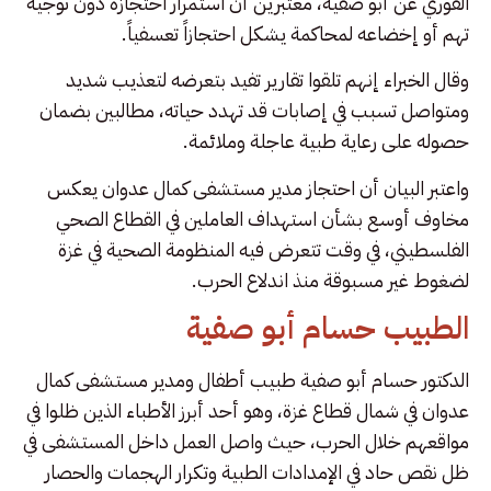
الفوري عن أبو صفية، معتبرين أن استمرار احتجازه دون توجيه
تهم أو إخضاعه لمحاكمة يشكل احتجازاً تعسفياً.
وقال الخبراء إنهم تلقوا تقارير تفيد بتعرضه لتعذيب شديد
ومتواصل تسبب في إصابات قد تهدد حياته، مطالبين بضمان
حصوله على رعاية طبية عاجلة وملائمة.
واعتبر البيان أن احتجاز مدير مستشفى كمال عدوان يعكس
مخاوف أوسع بشأن استهداف العاملين في القطاع الصحي
الفلسطيني، في وقت تتعرض فيه المنظومة الصحية في غزة
لضغوط غير مسبوقة منذ اندلاع الحرب.
الطبيب حسام أبو صفية
الدكتور حسام أبو صفية طبيب أطفال ومدير مستشفى كمال
عدوان في شمال قطاع غزة، وهو أحد أبرز الأطباء الذين ظلوا في
مواقعهم خلال الحرب، حيث واصل العمل داخل المستشفى في
ظل نقص حاد في الإمدادات الطبية وتكرار الهجمات والحصار