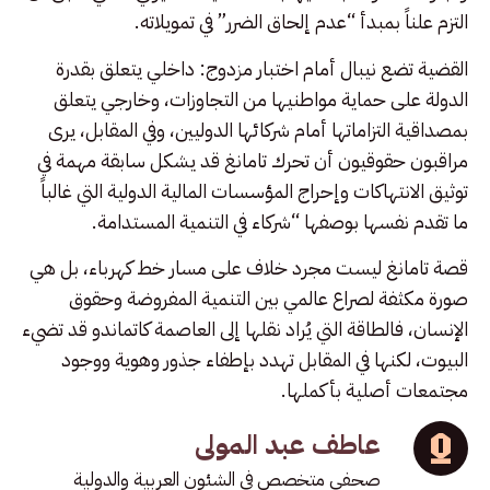
التزم علناً بمبدأ “عدم إلحاق الضرر” في تمويلاته.
القضية تضع نيبال أمام اختبار مزدوج: داخلي يتعلق بقدرة
الدولة على حماية مواطنيها من التجاوزات، وخارجي يتعلق
بمصداقية التزاماتها أمام شركائها الدوليين، وفي المقابل، يرى
مراقبون حقوقيون أن تحرك تامانغ قد يشكل سابقة مهمة في
توثيق الانتهاكات وإحراج المؤسسات المالية الدولية التي غالباً
ما تقدم نفسها بوصفها “شركاء في التنمية المستدامة.
قصة تامانغ ليست مجرد خلاف على مسار خط كهرباء، بل هي
صورة مكثفة لصراع عالمي بين التنمية المفروضة وحقوق
الإنسان، فالطاقة التي يُراد نقلها إلى العاصمة كاتماندو قد تضيء
البيوت، لكنها في المقابل تهدد بإطفاء جذور وهوية ووجود
مجتمعات أصلية بأكملها.
عاطف عبد المولى
صحفي متخصص في الشئون العربية والدولية