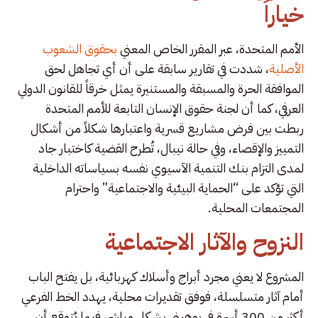
خياراً
الأمم المتحدة، عبر المقرر الخاص المعني
بحقوق الشعوب
الأصلية
، شددت في تقارير سابقة على أن أي تجاهل لحق
الموافقة الحرة والمسبقة والمستنيرة يمثل خرقاً للقانون الدولي
العرفي، كما أن لجنة حقوق الإنسان التابعة للأمم المتحدة
ربطت بين فرض مشاريع قسرية واعتبارها شكلاً من أشكال
التمييز والإقصاء، وفي حالة نيبال، تُطرح القضية كاختبار جاد
لمدى التزام بنك التنمية الآسيوي نفسه بسياساته الداخلية
التي تؤكد على “الحماية البيئية والاجتماعية” واحترام
المجتمعات المحلية.
النزوح والآثار الاجتماعية
المشروع لا يعني مجرد أبراج وأسلاك كهربائية، بل يفتح الباب
أمام آثار متسلسلة، فوفق تقديرات محلية، يهدد الخط الفرعي
أكثر من 300 أسرة في بوهيني بشكل مباشر، فيما يُتوقع أن