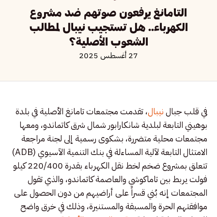
التامانغ يرفعون صوتهم ضد مشروع
الكهرباء.. هل تستجيب نيبال لمطالب
الشعوب الأصلية؟
27 أغسطس 2025
في قلب جبال
نيبال
، تقدمت مجتمعات تامانغ الأصلية في بلدة
بوهيني التابعة لبلدية شانكارابور شمال شرق كاتماندو، ومعها
مجتمعات محلية متضررة، بشكوى رسمية إلى لجنة مراجعة
الامتثال التابعة لآلية المساءلة في بنك التنمية الآسيوي (ADB)
تتعلق بمشروع ضخم لخط نقل الكهرباء بقدرة 220/400 كيلو
فولت يربط بين تاماكوشي والعاصمة كاتماندو، والذي تقول
المجتمعات إنه بُني قسراً على أراضيهم من دون الحصول على
موافقتهم الحرة والمسبقة والمستنيرة، وذلك في خرق واضح