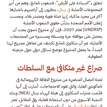
تتعلق بـ”السيادة على الأرض”، فشعوب تامانغ، وهم من أبرز
المجموعات الأصلية
في نيبال
، ينظرون إلى أراضيهم باعتبارها
أكثر من مجرد ملكية، إنها صلة هوية ومصدر بقاء، وبحسب
إعلان الأمم المتحدة بشأن حقوق الشعوب الأصلية
(UNDRIP) لعام 2007، فإن أي مشروع تنموي يجب أن
يحصل على موافقة حرة ومسبقة ومستنيرة من المجتمعات
الأصلية، غير أن شكاوى تامانغ تكشف عن تجاهل ممنهج لهذا
المبدأ، ما يجعل المشروع موضع تساؤل دولي حول شرعيته
الحقوقية.
صراع غير متكافئ مع السلطات
لجنة النضال المتضررة من مشروع الطاقة الكهرومائية في
تاماكوشي العليا، والتي تقود الاحتجاجات، أشارت إلى أنها
قدّمت عشرات الشكاوى إلى هيئة كهرباء نيبال (NEA) وبنك
التنمية الآسيوي من دون استجابة فعلية، وفي المقابل، تصر
السلطات
في النيبال
على أن المشروع يدخل في إطار “تحسين