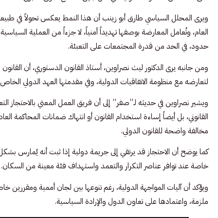
ويرى المحلل السياسي طارق أبو زينب أن هذا النمط يعكس تحولاً في طبيعة 
العام، وتُعامل المعارضة بوصفها تهديداً أمنياً، لا جزءاً من العملية السياس
حدود، في الحد من قدرة المجتمعات على التعبئة.
ومن جانبه يرى الدكتور ليث نصراوين، أستاذ القانون الدستوري، أن القانون ال
لتعارضه مع منظومة الاتفاقيات الدولية، وفي مقدمتها العهد الدولي الخاص 
ويشير نصراوين في حديثه لـ”صفر” إلى أن فريق العمل المعني بالاحتجا
القانوني، بل أيضاً إساءة استخدام القانون أو انتهاك ضمانات المحاكمة العا
مخالفة واضحة للقانون الدولي.
كما يوضح أن الاحتجاز قد يرتقي إلى جريمة دولية إذا ثبت أنه يُمارس بشك
خاصة عند توافر عناصر التكرار والتعمد واستهداف فئة معينة من السكان.
ويؤكد أن آليات المواجهة الدولية، رغم تنوعها بين لجان أممية ومقررين خ
ملزمة، واعتمادها على تعاون الدول والإرادة السياسية.