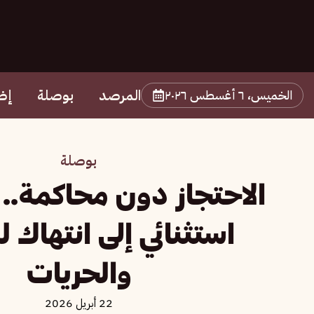
المرصد
بوصلة
إض
الخميس، ٦ أغسطس ٢٠٢٦
بوصلة
الاحتجاز دون محاكمة.. 
استثنائي إلى انتهاك 
والحريات
22 أبريل 2026