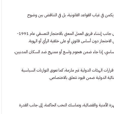
ا يكمن في غياب القواعد القانونية، بل في التناقض بين وضوح
ويوضح الزقيبة، في حديثه لـ”صفر”، أن المادة التاسعة من العهد الدولي -إلى جانب إنشاء فريق العمل المعني بالاحتجاز التعسفي عام 1991-
 الاحتجاز دون أساس قانوني أو على خلفية الرأي أو الهوية.
الأساسي، إذا جاء ضمن هجوم واسع أو ممنهج ضد السكان المدنيين،
رات الهيئات الدولية غير ملزمة، كما تعوق التوازنات السياسية
ائية الدولية ضمن قيود تتعلق بالاختصاص.
هزة الأمنية والقضائية، وتماسك النخب الحاكمة، إلى جانب القدرة