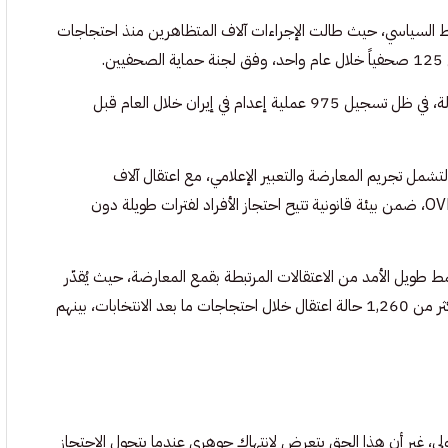
لضبط السياسي، حيث طالت الإجراءات آلاف المتظاهرين منذ احتجاجات
وتشير منظمة العفو الدولية إلى استخدام التعذيب وغياب المحاكمات العادلة، في ظل تسجيل 975 عملية إعدام في إيران خلال العام قبل
لتشمل تجريم المعارضة والتعبير الإعلامي، مع اعتقال آلاف
الأشخاص بسبب مواقفهم المناهضة للحرب، وفق بيانات منظمة OVD-Info، ضمن بيئة قانونية تتيح احتجاز الأفراد لفترات طويلة دون
 نمط طويل الأمد من الاعتقالات المرتبطة بقمع المعارضة، حيث يُقدّر
عدد السجناء السياسيين بنحو 900 حتى أواخر 2025، إضافة إلى توثيق أكثر من 1,260 حالة اعتقال خلال احتجاجات ما بعد الانتخابات، بينهم
دولي، غير أن هذا الحق يتعرض لانتهاك جوهري عندما يتحول الاحتجاز