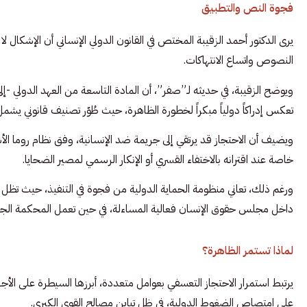
فجوة النص والتطبيق
يرى الدكتور أحمد الزقيبة المختص في القانون الدولي الإنساني أن الإشكال ل
النصوص واتساع الانتهاكات.
تعكس إدراكاً دولياً مبكراً لخطورة الظاهرة، حيث طُوّر تصنيف قانوني يشمل
ويضيف أن الاحتجاز قد يرتقي إلى جريمة ضد الإنسانية، وفق نظام روما 
خاصة عند اقترانه بالاختفاء القسري أو الإنكار الرسمي لمصير الضحايا.
ورغم ذلك، تعاني منظومة الحماية الدولية من فجوة في التنفيذ، حيث تظل قرا
داخل مجلس حقوق الإنسان فعالية المساءلة، في حين تعمل المحكمة الجن
لماذا تستمر الظاهرة؟
يرتبط استمرار الاحتجاز التعسفي بعوامل متعددة، أبرزها السيطرة على الأج
على امتصاص الضغوط الدولية، في ظل تباين مصالح القوى الكبرى.