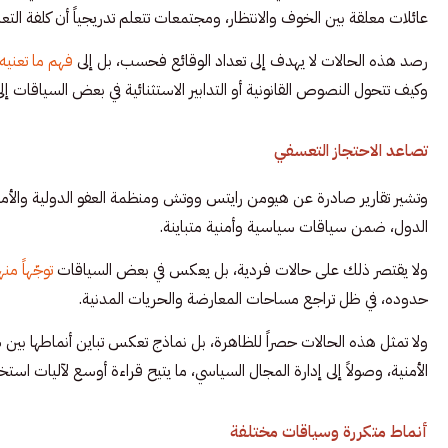
عائلات معلقة بين الخوف والانتظار، ومجتمعات تتعلم تدريجياً أن كلفة التع
رصد هذه الحالات لا يهدف إلى تعداد الوقائع فحسب، بل إلى
فهم ما تعنيه 
وكيف تتحول النصوص القانونية أو التدابير الاستثنائية في بعض السياقات 
تصاعد الاحتجاز التعسفي
وتشير تقارير صادرة عن هيومن رايتس ووتش ومنظمة العفو الدولية والأمم
الدول، ضمن سياقات سياسية وأمنية متباينة.
ولا يقتصر ذلك على حالات فردية، بل يعكس في بعض السياقات
توجّهاً م
حدوده، في ظل تراجع مساحات المعارضة والحريات المدنية.
ولا تمثل هذه الحالات حصراً
للظاهرة، بل نماذج تعكس تباين أنماطها بين 
الأمنية، وصولاً إلى إدارة المجال السياسي، ما يتيح قراءة أوسع لآليات استخد
أنماط متكررة وسياقات مختلفة