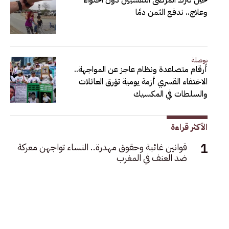
حين نترك المرضى النفسيين دون احتواء
وعلاج.. ندفع الثمن دمًا
بوصلة
أرقام متصاعدة ونظام عاجز عن المواجهة..
الاختفاء القسري أزمة يومية تؤرق العائلات
والسلطات في المكسيك
الأكثر قراءة
قوانين غائبة وحقوق مهدرة.. النساء تواجهن معركة
ضد العنف في المغرب