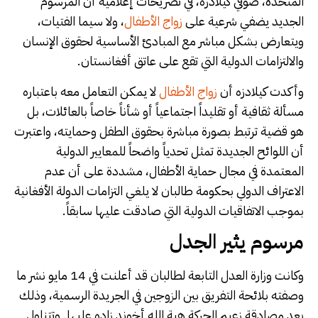
المتحدة، صوفي كيلادزه، في تصريحات إعلامية أن المرسوم
الجديد يضفي شرعية على
زواج الأطفال
، ولا سيما الفتيات،
ويتعارض بشكل مباشر مع المبادئ الأساسية لحقوق الإنسان
والالتزامات الدولية التي تقع على عاتق أفغانستان.
وأكدت كيلادزه أن
زواج الأطفال
لا يمكن التعامل معه باعتباره
مسألة ثقافية أو تقليداً اجتماعياً أو شأناً خاصاً بالعائلات، بل
هو قضية ترتبط بصورة مباشرة بحقوق الطفل وحمايته، واعتبرت
أن اللوائح الجديدة تمثل تحدياً واضحاً للمعايير الدولية
المعتمدة في مجال حماية الأطفال، مشددة على أن عدم
الاعتراف الدولي بحكومة طالبان لا يلغي التزامات الدولة الأفغانية
بموجب الاتفاقيات الدولية التي صادقت عليها سابقاً.
مرسوم يثير الجدل
وكانت وزارة العدل التابعة لطالبان قد أعلنت في 14 مايو نشر ما
وصفته بلائحة التفريق بين الزوجين في الجريدة الرسمية، وذلك
بعد مصادقة زعيم الحركة هبة الله أخوند زاده عليها. وتتناول