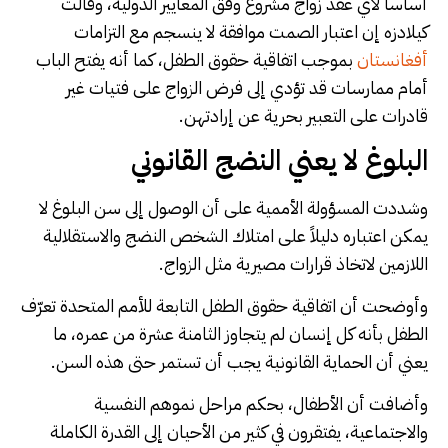
أساساً لأي عقد زواج مشروع وفق المعايير الدولية، وقالت
كيلادزه إن اعتبار الصمت موافقة لا ينسجم مع التزامات
أفغانستان
بموجب اتفاقية حقوق الطفل، كما أنه يفتح الباب
أمام ممارسات قد تؤدي إلى فرض الزواج على فتيات غير
قادرات على التعبير بحرية عن إرادتهن.
البلوغ لا يعني النضج القانوني
وشددت المسؤولة الأممية على أن الوصول إلى سن البلوغ لا
يمكن اعتباره دليلاً على امتلاك الشخص النضج والاستقلالية
اللازمين لاتخاذ قرارات مصيرية مثل الزواج.
وأوضحت أن اتفاقية حقوق الطفل التابعة للأمم المتحدة تعرّف
الطفل بأنه كل إنسان لم يتجاوز الثامنة عشرة من عمره، ما
يعني أن الحماية القانونية يجب أن تستمر حتى هذه السن.
وأضافت أن الأطفال، بحكم مراحل نموهم النفسية
والاجتماعية، يفتقرون في كثير من الأحيان إلى القدرة الكاملة