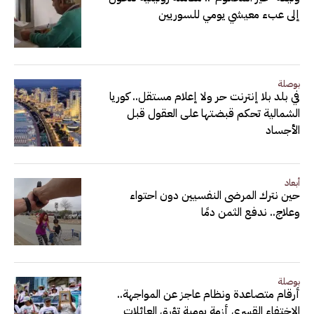
إلى عبء معيشي يومي للسوريين
بوصلة
في بلد بلا إنترنت حر ولا إعلام مستقل.. كوريا
الشمالية تحكم قبضتها على العقول قبل
الأجساد
أبعاد
حين نترك المرضى النفسيين دون احتواء
وعلاج.. ندفع الثمن دمًا
بوصلة
أرقام متصاعدة ونظام عاجز عن المواجهة..
الاختفاء القسري أزمة يومية تؤرق العائلات