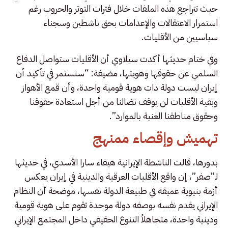
حيث تتراجع هذه الملفات خلال فترات التوتر والحروب رغم
استمرار الاعتقالات والإعدامات بحق ناشطين وسجناء
سياسيين من الأقليات.
وفي ختام حديثها أكدت سيلاوي أن الأقليات ستواصل الدفاع
السلمي عن حقوقها وهويتها، مضيفة: “سنستمر في تأكيد أن
إيران ليست دولة ذات هوية قومية واحدة، وأن قمع الأهواز
وبقية الأقليات لن يوقف نضالنا من أجل استعادة حقوقنا
وحقوق مناطقنا الغنية بالموارد”.
تهميش وإقصاء ممنهج
بدورها، قالت الناشطة الإيرانية هيفاء سارا الأسدي، في حديثها
لـ”صفر”، إن واقع الأقليات العرقية والدينية في إيران يعكس
أزمة بنيوية عميقة في طبيعة الدولة نفسها، موضحة أن النظام
الإيراني يقدم نفسه بوصفه دولة موحدة تقوم على هوية قومية
ودينية واحدة، متجاهلاً التنوع الحقيقي داخل المجتمع الإيراني