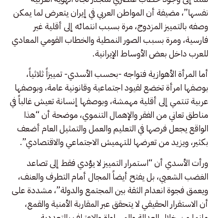
نفسها”، مضيفة أن المواطن العربي في إيران يتعرض لما يمكن
وصفه بالتمييز المزدوج، مرة بسبب انتمائه إلى أقلية غير
فارسية، ومرة بسبب الصور النمطية والخطاب القومي المعادي
للعرب داخل بعض الأوساط الإيرانية.
أما المرأة الأهوازية فتواجه -بحسب الأسدي- تمييزاً ثلاثياً،
بوصفها امرأة تخضع لقيود اجتماعية وقانونية عامة، وبوصفها
عربية تنتمي إلى أقلية مهمشة، وبوصفها إنسانة تعيش غالباً في
مناطق تعاني من الفقر والإهمال التنموي، موضحة أن “هذا
الواقع يجعل فرصها في التعليم والعمل والتمثيل العام أضعف
بكثير، ويزيد من تعرضها للتهميش الاجتماعي والاقتصادي”.
ورأت الأسدي أن “استمرار التمييز لا يؤدي فقط إلى تصاعد
الغضب الشعبي، بل يفتح أيضاً المجال أمام التطرف والعنف،
ويعمق فجوة انعدام الثقة بين المجتمع والدولة”، مشددة على
أن الاستقرار الحقيقي لا يتحقق عبر المقاربة الأمنية والقمع،
وإنما من خلال العدالة والمساواة والاعتراف بالتعددية.