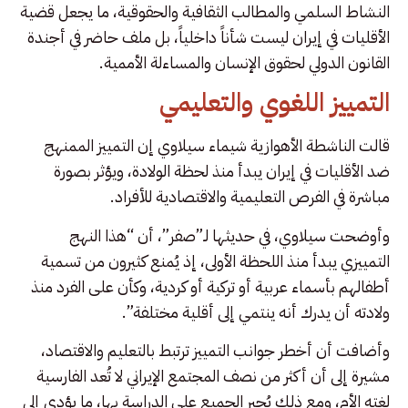
النشاط السلمي والمطالب الثقافية والحقوقية، ما يجعل قضية
الأقليات في إيران ليست شأناً داخلياً، بل ملف حاضر في أجندة
القانون الدولي لحقوق الإنسان والمساءلة الأممية.
التمييز اللغوي والتعليمي
قالت الناشطة الأهوازية شيماء سيلاوي إن التمييز الممنهج
ضد الأقليات في إيران يبدأ منذ لحظة الولادة، ويؤثر بصورة
مباشرة في الفرص التعليمية والاقتصادية للأفراد.
وأوضحت سيلاوي، في حديثها لـ”صفر”، أن “هذا النهج
التمييزي يبدأ منذ اللحظة الأولى، إذ يُمنع كثيرون من تسمية
أطفالهم بأسماء عربية أو تركية أو كردية، وكأن على الفرد منذ
ولادته أن يدرك أنه ينتمي إلى أقلية مختلفة”.
وأضافت أن أخطر جوانب التمييز ترتبط بالتعليم والاقتصاد،
مشيرة إلى أن أكثر من نصف المجتمع الإيراني لا تُعد الفارسية
لغته الأم، ومع ذلك يُجبر الجميع على الدراسة بها، ما يؤدي إلى