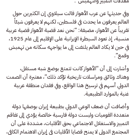
معدلات التمييز والتهميش”.
وفي حديثها عن عرب الأهواز قالت سيلاوي إن الكثيرين حول
العالم يعرفون ما يحدث في فلسطين، لكنهم لا يعرفون شيئاً
تقريباً عن الأهواز، مضيفة: “نحن نعد قضية الأهواز قضية عربية
منسية، إذ تعود السيطرة الإيرانية على الإقليم إلى عام 1925،
في حين لا يكاد العالم يلتفت إلى ما يواجهه سكانه من تهميش
وقمع”.
وأشارت إلى أن “الأهواز كانت تتمتع بوضع شبه مستقل،
وهناك وثائق ومراسلات تاريخية تؤكد ذلك”، معتبرة أن الصمت
الدولي أسهم في ترسيخ هذا الواقع، وفي فقدان منطقة عربية
غنية بالموارد الطبيعية.
وأضافت أن ضعف الوعي الدولي بطبيعة إيران بوصفها دولة
متعددة القوميات وليست دولة فارسية خالصة يؤدي إلى تفاقم
التمييز والاستغلال الاجتماعي بحق الأقليات، مشددة على أن
المجتمع الدولي لا يمنح قضايا الأقليات في إيران الاهتمام الكافي،