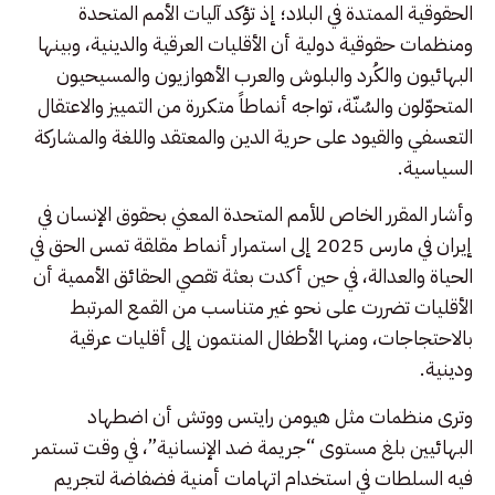
الحقوقية الممتدة في البلاد؛ إذ تؤكد آليات الأمم المتحدة
ومنظمات حقوقية دولية أن الأقليات العرقية والدينية، وبينها
البهائيون والكُرد والبلوش والعرب الأهوازيون والمسيحيون
المتحوّلون والسُنّة، تواجه أنماطاً متكررة من التمييز والاعتقال
التعسفي والقيود على حرية الدين والمعتقد واللغة والمشاركة
السياسية.
وأشار المقرر الخاص للأمم المتحدة المعني بحقوق الإنسان في
إيران في مارس 2025 إلى استمرار أنماط مقلقة تمس الحق في
الحياة والعدالة، في حين أكدت بعثة تقصي الحقائق الأممية أن
الأقليات تضررت على نحو غير متناسب من القمع المرتبط
بالاحتجاجات، ومنها الأطفال المنتمون إلى أقليات عرقية
ودينية.
وترى منظمات مثل هيومن رايتس ووتش أن اضطهاد
البهائيين بلغ مستوى “جريمة ضد الإنسانية”، في وقت تستمر
فيه السلطات في استخدام اتهامات أمنية فضفاضة لتجريم