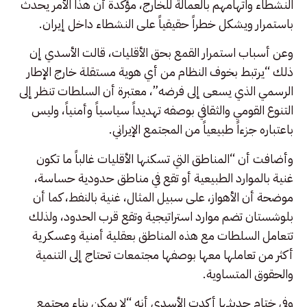
النشطاء واتهامهم بالعمالة للخارج، مؤكدة أن هذا الأمر يحدث
باستمرار ويشكل خطراً حقيقياً على النشطاء داخل إيران.
وعن أسباب استمرار القمع بحق الأقليات، قالت الأسدي إن
ذلك “يرتبط بخوف النظام من أي هوية مستقلة خارج الإطار
الرسمي الذي يسعى إلى فرضه”، معتبرة أن السلطات تنظر إلى
التنوع القومي والثقافي بوصفه تهديداً سياسياً وأمنياً، وليس
باعتباره جزءاً طبيعياً من المجتمع الإيراني.
وأضافت أن “المناطق التي تسكنها الأقليات غالباً ما تكون
غنية بالموارد الطبيعية أو تقع في مناطق حدودية حساسة،
موضحة أن الأهواز، على سبيل المثال، غنية بالنفط، كما أن
بلوشستان تضم موارد استراتيجية وتقع قرب الحدود، ولذلك
تتعامل السلطات مع هذه المناطق بعقلية أمنية وعسكرية
أكثر من تعاملها معها بوصفها مجتمعات تحتاج إلى التنمية
والحقوق المتساوية.
وفي ختام حديثها أكدت الأسدي أنه “لا يمكن بناء مجتمع