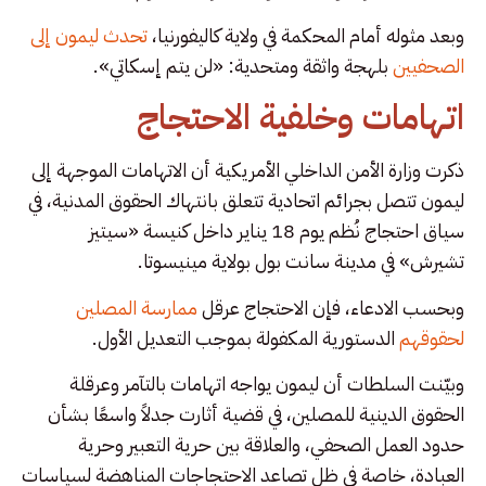
وبعد مثوله أمام المحكمة في ولاية كاليفورنيا،
تحدث ليمون إلى
الصحفيين
بلهجة واثقة ومتحدية: «لن يتم إسكاتي».
اتهامات وخلفية الاحتجاج
ذكرت وزارة الأمن الداخلي الأمريكية أن الاتهامات الموجهة إلى
ليمون تتصل بجرائم اتحادية تتعلق بانتهاك الحقوق المدنية، في
سياق احتجاج نُظم يوم 18 يناير داخل كنيسة «سيتيز
تشيرش» في مدينة سانت بول بولاية مينيسوتا.
وبحسب الادعاء، فإن الاحتجاج عرقل
ممارسة المصلين
لحقوقهم
الدستورية المكفولة بموجب التعديل الأول.
وبيّنت السلطات أن ليمون يواجه اتهامات بالتآمر وعرقلة
الحقوق الدينية للمصلين، في قضية أثارت جدلاً واسعًا بشأن
حدود العمل الصحفي، والعلاقة بين حرية التعبير وحرية
العبادة، خاصة في ظل تصاعد الاحتجاجات المناهضة لسياسات