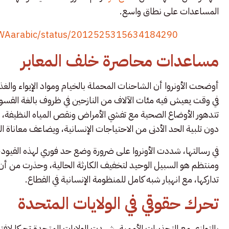
المساعدات على نطاق واسع.
NRWAarabic/status/2012525315634184290
مساعدات محاصرة خلف المعابر
أوضحت الأونروا أن الشاحنات المحملة بالخيام ومواد الإيواء والغذاء 
في وقت يعيش فيه مئات الآلاف من النازحين في ظروف بالغة القسوة، 
تتدهور الأوضاع الصحية مع تفشي الأمراض ونقص المياه النظيفة، وت
دون تلبية الحد الأدنى من الاحتياجات الإنسانية، ويضاعف معاناة ا
في رسالتها، شددت الأونروا على ضرورة وضع حد فوري لهذه القي
ومنتظم هو السبيل الوحيد لتخفيف الكارثة الحالية، وحذرت من أن 
تداركها، مع انهيار شبه كامل للمنظومة الإنسانية في القطاع.
تحرك حقوقي في الولايات المتحدة
بالتوازي مع التحذيرات الأممية، شهدت الولايات المتحدة تحركا لا