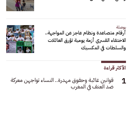
بوصلة
أرقام متصاعدة ونظام عاجز عن المواجهة..
الاختفاء القسري أزمة يومية تؤرق العائلات
والسلطات في المكسيك
الأكثر قراءة
قوانين غائبة وحقوق مهدرة.. النساء تواجهن معركة
ضد العنف في المغرب