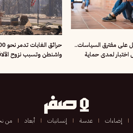
ل على مفترق السياسات..
ل اختبار لمدى حماية
واشنطن وتسبب نزوح الآلا
ماعية
إضاءات
عدسة
إنسانيات
أبعاد
من ن