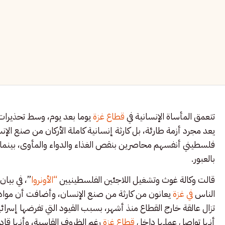
تتعمق المأساة الإنسانية في
قطاع غزة
يوما بعد يوم، وسط تحذيرات
فلسطيني أنفسهم محاصرين بنقص الغذاء والدواء والمأوى، بينما ت
بالعبور.
قالت وكالة غوث وتشغيل اللاجئين الفلسطينيين
“الأونروا
”، في بيا
الناس
في غزة
يعانون من كارثة من صنع الإنسان، وأضافت أن مواد ا
تزال عالقة خارج القطاع منذ أشهر، بسبب القيود التي تفرضها إسرائي
أنها تواصل عملها داخل
قطاع غزة
رغم الظروف القاسية، وأنها قاد