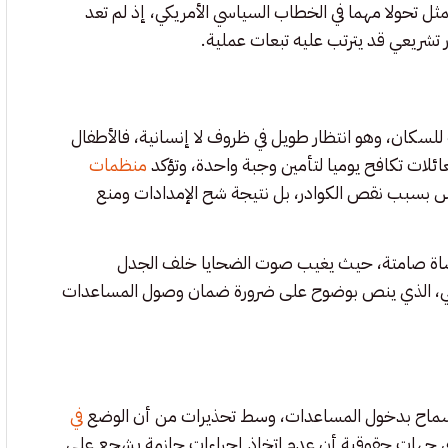
ل تحولا مهما في الخطاب السياسي الأمريكي، إذ لم تعد
ر تشريعي قد يترتب عليه تبعات عملية.
للسكان، وهو انتظار طويل في ظروف لا إنسانية، فالأطفال
عائلات تكافح يوميا لتأمين وجبة واحدة، وتؤكد
منظمات
يس بسبب نقص الكوادر، بل نتيجة شح الإمدادات ومنع
 مأساة صامتة، حيث يغيب صوت الضحايا خلف الجدل
نساني، الذي ينص بوضوح على ضرورة ضمان وصول المساعدات
ل للسماح بدخول المساعدات، وسط تحذيرات من أن الوضع
في
ى جهات حقوقية أن عدم اتخاذ إجراءات حازمة يشجع على