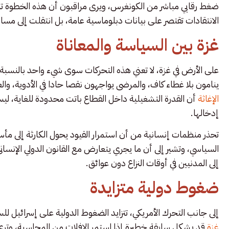
ضغط رقابي مباشر من الكونغرس، ويرى مراقبون أن هذه الخطوة تمث
الانتقادات تقتصر على بيانات دبلوماسية عامة، بل انتقلت إلى مسا
غزة بين السياسة والمعاناة
على الأرض في غزة، لا تعني هذه التحركات سوى شيء واحد بالنسبة 
ينامون بلا غطاء كاف، والمرضى يواجهون نقصا حادا في الأدوية، وال
الإغاثة
أن القدرة التشغيلية داخل القطاع باتت محدودة للغاية، ل
إدخالها.
تحذر منظمات إنسانية من أن استمرار القيود يحول الكارثة إلى
السياسي، وتشير إلى أن ما يجري يتعارض مع القانون الدولي الإ
إلى المدنيين في أوقات النزاع دون عوائق.
ضغوط دولية متزايدة
إلى جانب التحرك الأمريكي، تتزايد الضغوط الدولية على إسرائي
غزة
قد يشكل سابقة خطيرة إذا استمر الإفلات من المحاسبة، وتر