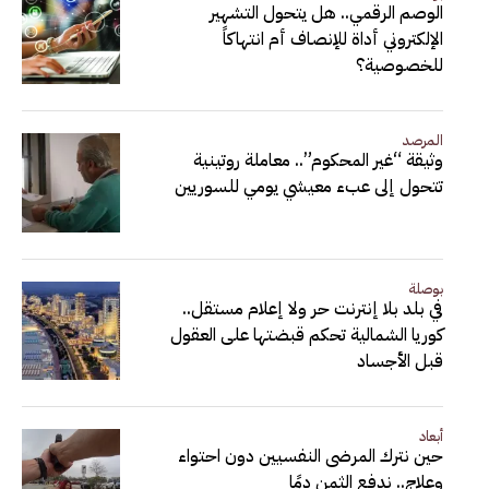
الوصم الرقمي.. هل يتحول التشهير
الإلكتروني أداة للإنصاف أم انتهاكاً
للخصوصية؟
المرصد
وثيقة “غير المحكوم”.. معاملة روتينية
تتحول إلى عبء معيشي يومي للسوريين
بوصلة
في بلد بلا إنترنت حر ولا إعلام مستقل..
كوريا الشمالية تحكم قبضتها على العقول
قبل الأجساد
أبعاد
حين نترك المرضى النفسيين دون احتواء
وعلاج.. ندفع الثمن دمًا