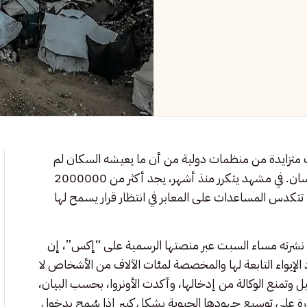
 متزايدة من منظمات دولية من أن ما يعيشه السكان لم
يعد مجرد أزمة طارئة، بل كارثة إنسانية كاملة الأركان من صنع الإنسان. في مشهد يتكرر منذ أشهر، يجد أكثر من 2000000
تكدس المساعدات على المعابر في انتظار قرار يسمح لها
ن نشرته مساء السبت عبر منصتها الرسمية على “إكس”، إن
لإيواء التابعة لها والمخصصة لمئات الآلاف من الأشخاص لا
ل وتمنع الوكالة من إدخالها، وأكدت الأونروا، بحسب البيان،
رة على توسيع جهودها الحيوية بشكل كبير إذا سُمح بدخول