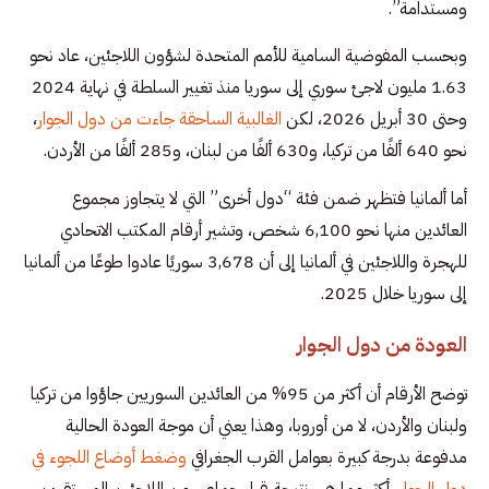
ومستدامة”.
وبحسب المفوضية السامية للأمم المتحدة لشؤون اللاجئين، عاد نحو
1.63 مليون لاجئ سوري إلى سوريا منذ تغيير السلطة في نهاية 2024
وحتى 30 أبريل 2026، لكن
الغالبية الساحقة جاءت من دول الجوار
،
نحو 640 ألفًا من تركيا، و630 ألفًا من لبنان، و285 ألفًا من الأردن.
أما ألمانيا فتظهر ضمن فئة “دول أخرى” التي لا يتجاوز مجموع
العائدين منها نحو 6,100 شخص، وتشير أرقام المكتب الاتحادي
للهجرة واللاجئين في ألمانيا إلى أن 3,678 سوريًا عادوا طوعًا من ألمانيا
إلى سوريا خلال 2025.
العودة من دول الجوار
توضح الأرقام أن أكثر من 95% من العائدين السوريين جاؤوا من تركيا
ولبنان والأردن، لا من أوروبا، وهذا يعني أن موجة العودة الحالية
مدفوعة بدرجة كبيرة بعوامل القرب الجغرافي
وضغط أوضاع اللجوء في
دول الجوار
، أكثر مما هي نتيجة قرار جماعي من اللاجئين المستقرين