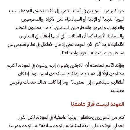
جزء كبير من السوريين في ألمانيا ينتمي إلى فئات تخشى العودة بسبب
الهوية الدينية أو الإثنية أو السياسية، مثل الأكراد، والمسيحيين،
والعلويين، والدروز، والمعارضين السابقين، أو من يخشون التجنيد
والمساءلة الأمنية، كما أن العائلات التي لديها أطفال في المدارس
الألمانية تتردد أكثر، لأن العودة تعني إدخال الأطفال في نظام تعليمي غير
مستقر وربما مختلف لغويًا واجتماعيًا.
وتؤكد الأمم المتحدة أن اللاجئين يقولون إنهم يرغبون في العودة، لكنهم
يحتاجون أولًا إلى معرفة ما إذا كانوا سيكونون آمنين، وما إذا كان
أطفالهم سيذهبون إلى المدرسة، وما إذا كانت هناك خدمات وفرص
معيشية.
العودة ليست قرارًا عاطفيًا
كثير من السوريين يحتفظون برغبة عاطفية في العودة، لكن القرار
العملي يتوقف على أربعة أسئلة: هل توجد سلامة؟ هل توجد مدرسة