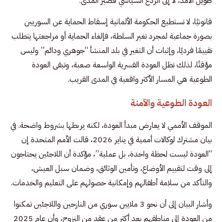
طويل الأمد، لا إلى الردع السياسي قصير المدى.
قانونيًا، لا تستطيع الحكومة الألمانية إسقاط الحماية عن السوريين
بصورة جماعية لمجرد تغير السلطة، فإلغاء الحماية أو مراجعتها يتطلب
تقييمًا فرديًا، وإثبات أن التغير في بلد المنشأ “جوهري ودائم” وليس
مؤقتًا، لذلك تظل العودة القسرية الواسعة صعبة، وتبقى العودة
الطوعية هي المسار الأكثر واقعية في المدى القريب.
العودة الطوعية والآمنة
الموقف الأممي لا يعارض مبدأ العودة، لكنه يربطها بشروط واضحة. في
بيان مشترك لوكالات أممية في يناير 2026، قالت الأمم المتحدة إن
“العودة ليست لحظة واحدة، بل عملية”، مؤكدة أن اللاجئين يحتاجون
إلى وقت لتقييم الأوضاع، وتأمين الوثائق، وضمان سبل العيش،
والتأكد من سلامة أطفالهم وإمكانية حصولهم على التعليم والخدمات.
وأشار البيان إلى أن نحو 3 ملايين سوري من النازحين واللاجئين تمكنوا
من العودة إلى مناطقهم بعد أكثر من عقد من النزوح، وأن عام 2025