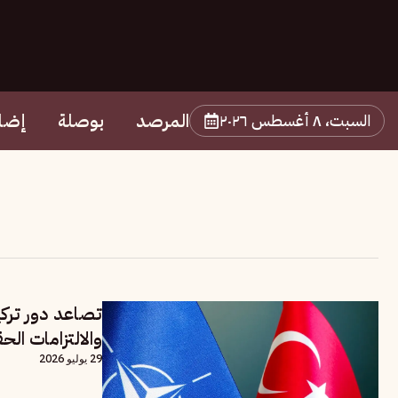
المرصد
بوصلة
إضا
السبت، ٨ أغسطس ٢٠٢٦
تصاعد دور تركيا
والالتزامات الح
29 يوليو 2026