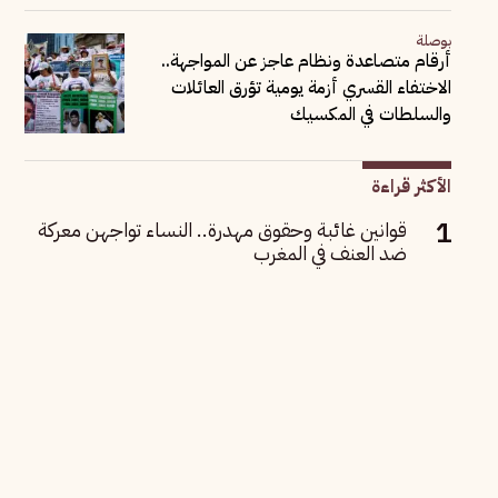
بوصلة
أرقام متصاعدة ونظام عاجز عن المواجهة..
الاختفاء القسري أزمة يومية تؤرق العائلات
والسلطات في المكسيك
الأكثر قراءة
قوانين غائبة وحقوق مهدرة.. النساء تواجهن معركة
ضد العنف في المغرب