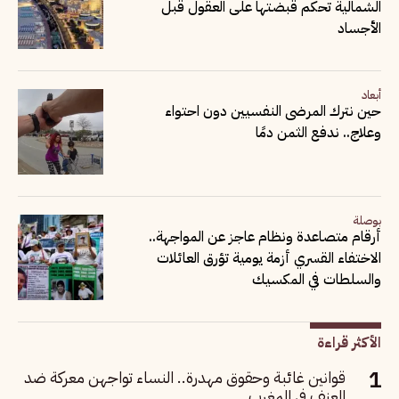
الشمالية تحكم قبضتها على العقول قبل
الأجساد
أبعاد
حين نترك المرضى النفسيين دون احتواء
وعلاج.. ندفع الثمن دمًا
بوصلة
أرقام متصاعدة ونظام عاجز عن المواجهة..
الاختفاء القسري أزمة يومية تؤرق العائلات
والسلطات في المكسيك
الأكثر قراءة
قوانين غائبة وحقوق مهدرة.. النساء تواجهن معركة ضد
العنف في المغرب