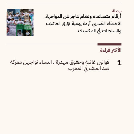
بوصلة
أرقام متصاعدة ونظام عاجز عن المواجهة..
الاختفاء القسري أزمة يومية تؤرق العائلات
والسلطات في المكسيك
الأكثر قراءة
قوانين غائبة وحقوق مهدرة.. النساء تواجهن معركة
ضد العنف في المغرب