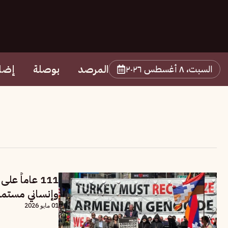
المرصد
بوصلة
إضا
السبت، ٨ أغسطس ٢٠٢٦
111 عاماً 
وإنساني مستمر
01 مايو 2026