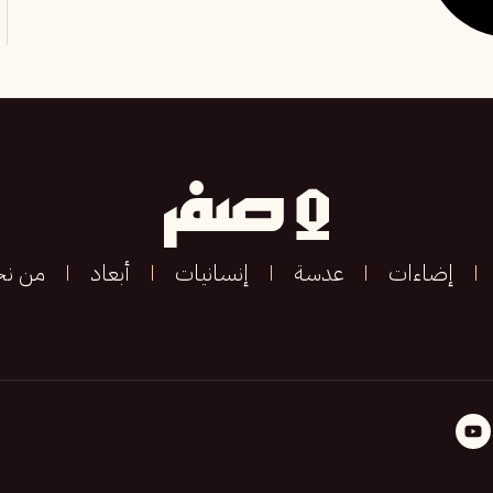
إضاءات
عدسة
إنسانيات
أبعاد
من ن