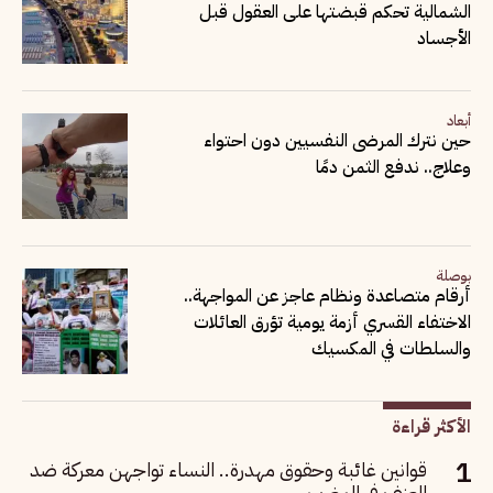
الشمالية تحكم قبضتها على العقول قبل
الأجساد
أبعاد
حين نترك المرضى النفسيين دون احتواء
وعلاج.. ندفع الثمن دمًا
بوصلة
أرقام متصاعدة ونظام عاجز عن المواجهة..
الاختفاء القسري أزمة يومية تؤرق العائلات
والسلطات في المكسيك
الأكثر قراءة
قوانين غائبة وحقوق مهدرة.. النساء تواجهن معركة ضد
العنف في المغرب