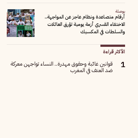
بوصلة
أرقام متصاعدة ونظام عاجز عن المواجهة..
الاختفاء القسري أزمة يومية تؤرق العائلات
والسلطات في المكسيك
الأكثر قراءة
قوانين غائبة وحقوق مهدرة.. النساء تواجهن معركة
ضد العنف في المغرب