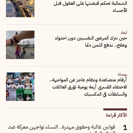
الشمالية تحكم قبضتها على العقول قبل
الأجساد
أبعاد
حين نترك المرضى النفسيين دون احتواء
وعلاج.. ندفع الثمن دمًا
بوصلة
أرقام متصاعدة ونظام عاجز عن المواجهة..
الاختفاء القسري أزمة يومية تؤرق العائلات
والسلطات في المكسيك
الأكثر قراءة
قوانين غائبة وحقوق مهدرة.. النساء تواجهن معركة ضد
العنف في المغرب