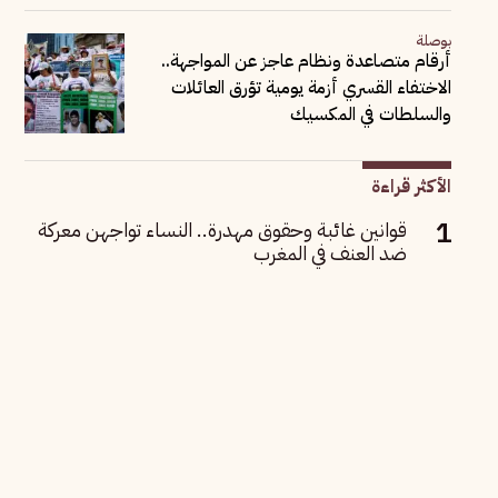
بوصلة
أرقام متصاعدة ونظام عاجز عن المواجهة..
الاختفاء القسري أزمة يومية تؤرق العائلات
والسلطات في المكسيك
الأكثر قراءة
قوانين غائبة وحقوق مهدرة.. النساء تواجهن معركة
ضد العنف في المغرب