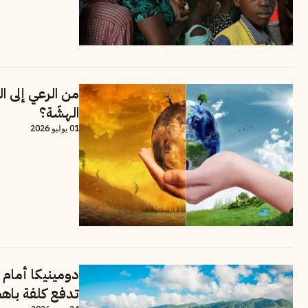
من الرعي إلى ا
الهشّة؟
01 يوليو 2026
دومينيكا أمام 
تدفع كلفة باه