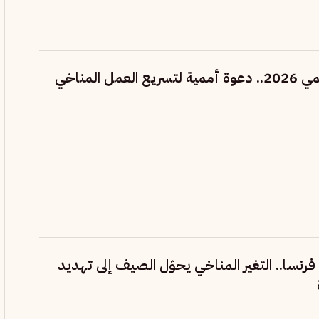
يوم البيئة العالمي 2026.. دعوة أممية لتسريع العمل المناخي
فرنسا.. التغير المناخي يحوّل الصيف إلى تهديد