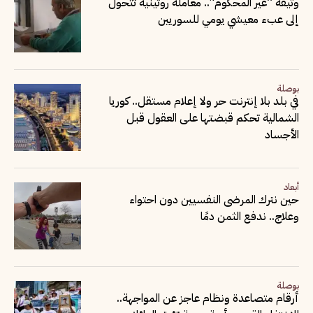
وثيقة “غير المحكوم”.. معاملة روتينية تتحول
إلى عبء معيشي يومي للسوريين
بوصلة
في بلد بلا إنترنت حر ولا إعلام مستقل.. كوريا
الشمالية تحكم قبضتها على العقول قبل
الأجساد
أبعاد
حين نترك المرضى النفسيين دون احتواء
وعلاج.. ندفع الثمن دمًا
بوصلة
أرقام متصاعدة ونظام عاجز عن المواجهة..