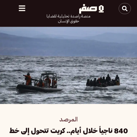
منصة راصدة تحليلية لقضايا
حقوق الإنسان
المرصد
840 ناجياً خلال أيام.. كريت تتحول إلى خط