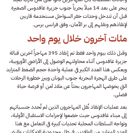
يبحر على بعد 14 ميلاً بحرياً جنوب جزيرة غافدوس الصغيرة
قبل أن تتدخل وحدات خفر السواحل مستخدمة قاربين
لإنقاذهم ونقلهم إلى بر الأمان، وفق فرانس برس.
مئات آخرون خلال يوم واحد
وقبل ذلك بيوم واحد فقط تم إنقاذ 395 مهاجراً آخرين قبالة
جزيرة غافدوس أثناء محاولتهم الوصول إلى الأراضي الأوروبية،
ويعكس هذا العدد الكبير في عملية واحدة حجم الضغط المتزايد
على طرق الهجرة البحرية جنوب اليونان ويبرز خطورة الرحلات
التي يخوضها المهاجرون بحثاً عن ملاذ آمن أو فرصة حياة
فضلى.
بعد عمليات الإنقاذ نُقل المهاجرون الذين لم تُحدد جنسياتهم
إلى ميناء غافدوس حيث خضعوا لإجراءات الاستقبال الأولية،
وتواجه السلطات المحلية تحديات كبيرة في التعامل مع هذا
العدد المتزايد من الوافدين في ظل محدودية الإمكانات والبنى