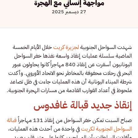
مواجهة إنساني مع الهجرة
27 ديسمبر 2025
شهدت السواحل الجنوبية
لجزيرة كريت
خلال الأيام الخمسة
الماضية سلسلة عمليات إنقاذ واسعة نفذها خفر السواحل
اليونانيون أسفرت عن إنقاذ 840 مهاجراً كانوا يحاولون عبور
البحر في رحلات محفوفة بالمخاطر نحو الاتحاد الأوروبي. وأكدت
شرطة الميناء اليونانية أن هذه العمليات جاءت في ظل تصاعد
ملحوظ في أعداد القوارب القادمة من مسارات الهجرة الجنوبية.
إنقاذ جديد قبالة غافدوس
صباح السبت تمكن خفر السواحل من إنقاذ 131 مهاجراً
قبالة
السواحل الجنوبية لكريت
في واحدة من أحدث هذه العمليات،
وأفادت السلطات بأن المهاجرين كانوا على متن قارب صيد