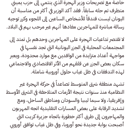
خاصة مع تصريحات وزير الهجرة الذي ينتمي إلى حزب يميني
متطرف تم حله سابقاً. فقد أكد الوزير في أكثر من مناسبة أن
اليونان ليست فندقاً للأشخاص الساعين إلى اللجوء وكرر توجيه
رسالة مباشرة للمهاجرين مفادها أنهم غير مرحب بهم في البلاد.
لا تقتصر تداعيات الهجرة على المهاجرين وحدهم بل تمتد إلى
المجتمعات المحلية في الجزر اليونانية التي تجد نفسها في
مواجهة أعداد متزايدة من الوافدين مع موارد محدودة، ويعبر
سكان بعض الجزر عن قلقهم من الأثر الاقتصادي والاجتماعي
لهذه التدفقات في ظل غياب حلول أوروبية شاملة.
تشهد منطقة شرق المتوسط تصاعداً في حركة الهجرة غير
النظامية منذ سنوات نتيجة الأزمات المتلاحقة في الشرق الأوسط
وإفريقيا، ولا سيما ليبيا والسودان ومناطق الساحل، ومع
تشديد الرقابة على بعض المسارات التقليدية اتجه المهربون
والمهاجرون إلى طرق أكثر خطورة باتجاه جزيرة كريت التي
أصبحت بوابة جديدة نحو أوروبا، وفي ظل غياب توافق أوروبي