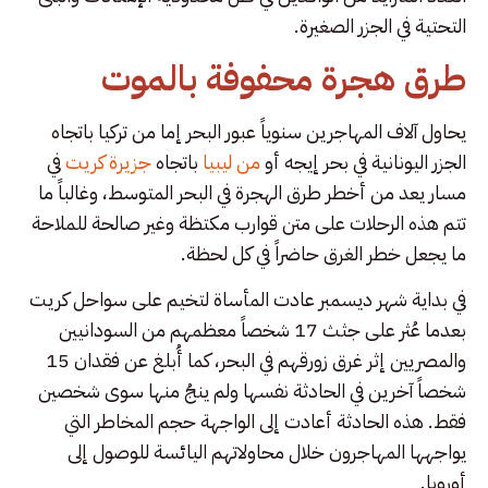
التحتية في الجزر الصغيرة.
طرق هجرة محفوفة بالموت
يحاول آلاف المهاجرين سنوياً عبور البحر إما من تركيا باتجاه
الجزر اليونانية في بحر إيجه أو
من ليبيا
باتجاه
جزيرة كريت
في
مسار يعد من أخطر طرق الهجرة في البحر المتوسط، وغالباً ما
تتم هذه الرحلات على متن قوارب مكتظة وغير صالحة للملاحة
ما يجعل خطر الغرق حاضراً في كل لحظة.
في بداية شهر ديسمبر عادت المأساة لتخيم على سواحل كريت
بعدما عُثر على جثث 17 شخصاً معظمهم من السودانيين
والمصريين إثر غرق زورقهم في البحر، كما أُبلغ عن فقدان 15
شخصاً آخرين في الحادثة نفسها ولم ينجُ منها سوى شخصين
فقط. هذه الحادثة أعادت إلى الواجهة حجم المخاطر التي
يواجهها المهاجرون خلال محاولاتهم اليائسة للوصول إلى
أوروبا.