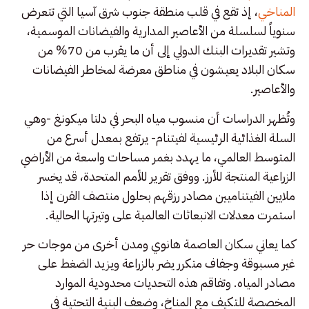
المناخي
، إذ تقع في قلب منطقة جنوب شرق آسيا التي تتعرض
سنوياً لسلسلة من الأعاصير المدارية والفيضانات الموسمية،
وتشير تقديرات البنك الدولي إلى أن ما يقرب من 70% من
سكان البلاد يعيشون في مناطق معرضة لمخاطر الفيضانات
والأعاصير.
وتُظهر الدراسات أن منسوب مياه البحر في دلتا ميكونغ -وهي
السلة الغذائية الرئيسية لفيتنام- يرتفع بمعدل أسرع من
المتوسط العالمي، ما يهدد بغمر مساحات واسعة من الأراضي
الزراعية المنتجة للأرز. ووفق تقرير للأمم المتحدة، قد يخسر
ملايين الفيتناميين مصادر رزقهم بحلول منتصف القرن إذا
استمرت معدلات الانبعاثات العالمية على وتيرتها الحالية.
كما يعاني سكان العاصمة هانوي ومدن أخرى من موجات حر
غير مسبوقة وجفاف متكرر يضر بالزراعة ويزيد الضغط على
مصادر المياه. وتفاقم هذه التحديات محدودية الموارد
المخصصة للتكيف مع المناخ، وضعف البنية التحتية في