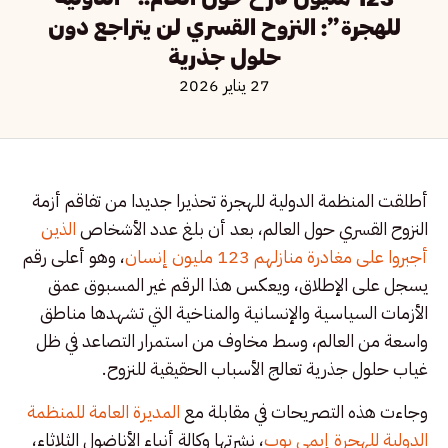
للهجرة”: النزوح القسري لن يتراجع دون
حلول جذرية
27 يناير 2026
أطلقت المنظمة الدولية للهجرة تحذيرا جديدا من تفاقم أزمة
النزوح القسري حول العالم، بعد أن بلغ عدد الأشخاص
الذين
أجبروا على مغادرة منازلهم 123 مليون إنسان
، وهو أعلى رقم
يسجل على الإطلاق، ويعكس هذا الرقم غير المسبوق عمق
الأزمات السياسية والإنسانية والمناخية التي تشهدها مناطق
واسعة من العالم، وسط مخاوف من استمرار التصاعد في ظل
غياب حلول جذرية تعالج الأسباب الحقيقية للنزوح.
وجاءت هذه التصريحات في مقابلة مع
المديرة العامة للمنظمة
الدولية للهجرة إيمي بوب
، نشرتها وكالة أنباء الأناضول الثلاثاء،