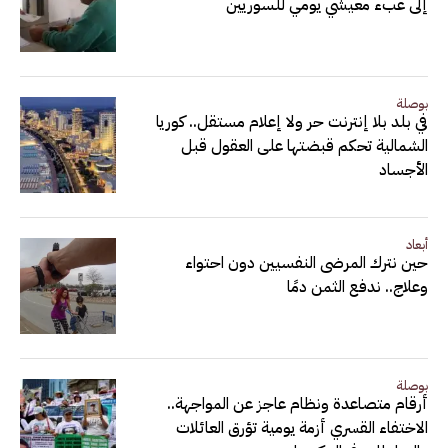
إلى عبء معيشي يومي للسوريين
بوصلة
في بلد بلا إنترنت حر ولا إعلام مستقل.. كوريا
الشمالية تحكم قبضتها على العقول قبل
الأجساد
أبعاد
حين نترك المرضى النفسيين دون احتواء
وعلاج.. ندفع الثمن دمًا
بوصلة
أرقام متصاعدة ونظام عاجز عن المواجهة..
الاختفاء القسري أزمة يومية تؤرق العائلات