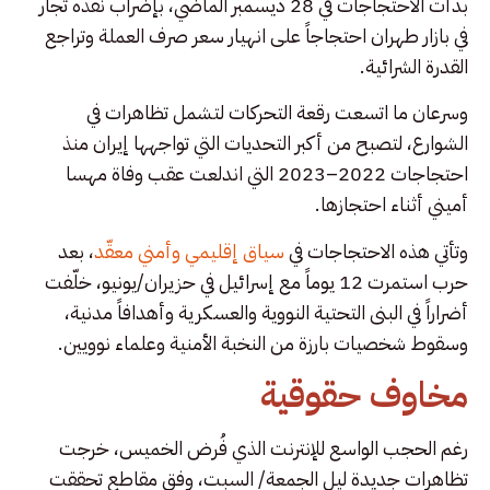
بدأت الاحتجاجات في 28 ديسمبر الماضي، بإضراب نفّذه تجار
في بازار طهران احتجاجاً على انهيار سعر صرف العملة وتراجع
القدرة الشرائية.
وسرعان ما اتسعت رقعة التحركات لتشمل تظاهرات في
الشوارع، لتصبح من أكبر التحديات التي تواجهها إيران منذ
احتجاجات 2022–2023 التي اندلعت عقب وفاة مهسا
أميني أثناء احتجازها.
وتأتي هذه الاحتجاجات في
سياق إقليمي وأمني معقّد
، بعد
حرب استمرت 12 يوماً مع إسرائيل في حزيران/يونيو، خلّفت
أضراراً في البنى التحتية النووية والعسكرية وأهدافاً مدنية،
وسقوط شخصيات بارزة من النخبة الأمنية وعلماء نوويين.
مخاوف حقوقية
رغم الحجب الواسع للإنترنت الذي فُرض الخميس، خرجت
تظاهرات جديدة ليل الجمعة/ السبت، وفق مقاطع تحققت