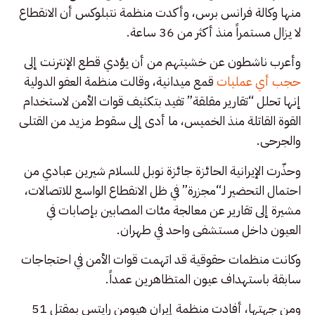
منها وكالة فرانس برس، وأكدت منظمة نتبلوكس أن الانقطاع
لا يزال مستمراً منذ أكثر من 36 ساعة.
وأعرب ناشطون عن خشيتهم من أن يؤدي قطع الإنترنت إلى
حجب أي عمليات
قمع ميدانية، وقالت منظمة العفو الدولية
إنها تحلل “تقارير مقلقة” تفيد بتكثيف قوات الأمن لاستخدام
القوة القاتلة منذ الخميس، ما أدى إلى سقوط مزيد من القتلى
والجرحى.
وحذّرت الإيرانية الحائزة جائزة نوبل للسلام شيرين عبادي من
احتمال التحضير لـ“مجزرة” في ظل الانقطاع الواسع للاتصالات،
مشيرة إلى تقارير عن معالجة مئات المصابين بإصابات في
العيون داخل مستشفى واحد في طهران.
وكانت منظمات حقوقية قد اتهمت قوات الأمن في احتجاجات
سابقة باستهداف عيون المتظاهرين عمداً.
ومن جهتها، أفادت منظمة إيران هيومن رايتس بمقتل 51