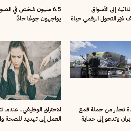
نائية إلى الأسواق
6.5 مليون شخص في الصو
يف غيّر التحول الرقمي حياة
يواجهون جوعًا حادًا
تنام؟
دة تحذّر من حملة قمع
الاحتراق الوظيفي.. عندما ت
ران وتدعو إلى حماية
العمل إلى تهديد للصحة وال
مية
الإنسانية