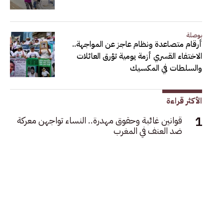
بوصلة
أرقام متصاعدة ونظام عاجز عن المواجهة..
الاختفاء القسري أزمة يومية تؤرق العائلات
والسلطات في المكسيك
الأكثر قراءة
قوانين غائبة وحقوق مهدرة.. النساء تواجهن معركة
ضد العنف في المغرب