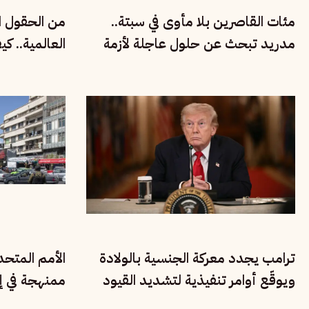
مئات القاصرين بلا مأوى في سبتة..
من الحقول ال
مدريد تبحث عن حلول عاجلة لأزمة
العالمية.. ك
الهجرة والتهريب
الفقراء في في
ترامب يجدد معركة الجنسية بالولادة
الأمم المتح
ويوقّع أوامر تنفيذية لتشديد القيود
ممنهجة في إي
على المهاجرين
الأقليات القو