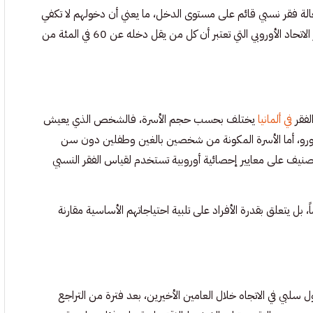
ي ألمانيا يعيشون في حالة فقر نسبي قائم على مستوى الدخل، ما يعني أن دخولهم لا تكفي
لمواكبة متوسط المعيشة السائد في البلاد، ويستند هذا التصنيف إلى معايير الاتحاد الأوروبي التي تعتبر أن كل من يقل دخله عن 60 في المئة من
لفقر
في ألمانيا
يختلف بحسب حجم الأسرة، فالشخص الذي يعيش
رده يعتبر معرضاً للخطر إذا كان دخله الشهري الصافي يقل عن 1446 يورو، أما الأسرة المكونة من شخصين بالغين وطفلين دون سن
3036 يورو شهرياً، ويعتمد هذا التصنيف على معايير إحصائية أوروبية تستخدم لقياس الفقر النسبي
ً، بل يتعلق بقدرة الأفراد على تلبية احتياجاتهم الأساسية مقارنة
 سلبي في الاتجاه خلال العامين الأخيرين، بعد فترة من التراجع