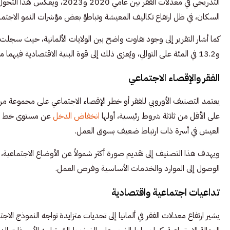
التدريجي في معدلات الفقر بين 
السكان، في ظل ارتفاع تكاليف المعيشة وتباطؤ بعض مؤشرات النمو الاجتما
و13.2 في المئة على التوالي، ويُعزى ذلك إلى قوة البنية الاقتصادية فيهما مقارنة بولايات أخرى تعاني من تحديات اقتصادية واجتماعية أكبر.
الفقر والإقصاء الاجتماعي
يعتمد التصنيف الأوروبي للفقر أو خطر الإقصاء الاجتماعي على مجموعة من ا
على الأقل من ثلاثة شروط رئيسية، أولها
انخفاض الدخل
عن مستوى خط الفقر
العيش في أسرة ذات ارتباط ضعيف بسوق العمل.
ويهدف هذا التصنيف إلى تقديم صورة أكثر شمولاً عن الأوضاع الاجتماعية، 
الوصول إلى الموارد والخدمات الأساسية وفرص العمل.
تداعيات اجتماعية واقتصادية
يشير ارتفاع معدلات الفقر في ألمانيا إلى تحديات متزايدة تواجه النموذج الا