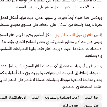
العدالة الاجتماعية، كما يسلط الضوء على الضغوط التي تواجه الأسر ذات ال
السنوات الأخيرة، ما ينعكس بشكل مباشر على مستوى المعيشة.
ويعكس هذا الاتجاه أيضاً تغيرات في سوق العمل، حيث تتزايد أشكال العمل
قدرة شريحة واسعة من السكان على الحفاظ على مستوى معيشي مستقر.
يُقاس
الفقر في دول الاتحاد الأوروبي
بشكل أساسي وفق مفهوم الفقر النسبي،
وليس على حد أدنى مطلق للدخل كما في بعض النماذج الأخرى، ويُعدُ هذا 
الاقتصادات المتقدمة، حيث لا يرتبط الفقر فقط بتلبية الاحتياجات الأساسية، 
والاجتماعية.
وتشير تقارير أوروبية متعددة إلى أن معدلات الفقر النسبي تتأثر بعوامل ع
المعيشة، إضافة إلى التغيرات الديموغرافية والهجرة، وفي حالة ألمانيا، يعكس
يجعل معالجة الظاهرة مرتبطة بسياسات شاملة لا تقتصر على الدعم المال
الفئات المختلفة في المجتمع.
أخبار ألمانيا
أزمات اجتماعية واقتصادية
ألمانيا
الاتحاد الألماني للمسا
الفقر النسبي
معدلات الفقر