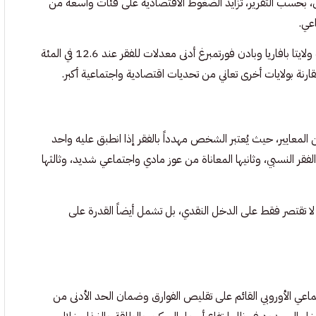
عامي 2020 و2023، ويعكس هذا التحول، بحسب التقرير، تزايد الضغوط الاقتصادية على فئات واسعة من
عي.
كما أشار التقرير إلى وجود تفاوت واضح بين الولايات الألمانية، حيث سجلت ولايتا بافاريا وبادن فورتمبرغ أدنى معدلات للفقر عند 12.6 في المئة
لمعايير، حيث يُعتبر الشخص مهدداً بالفقر إذا انطبق عليه واحد
 النسبي، وثانيها المعاناة من عوز مادي واجتماعي شديد، وثالثها
لا تقتصر فقط على الدخل النقدي، بل تشمل أيضاً القدرة على
جتماعي الأوروبي القائم على تقليص الفوارق وضمان الحد الأدنى من