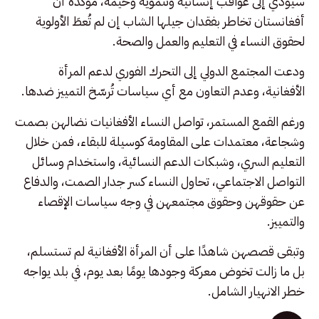
سيؤدي إلى عواقب إنسانية وتنموية وخيمة، مؤكدة أن
أفغانستان تخاطر بفقدان جيلها الشاب إن لم تُعطَ الأولوية
لحقوق النساء في التعليم والعمل والصحة.
ودعت المجتمع الدولي إلى التحرك الفوري لدعم المرأة
الأفغانية، وعدم التعاون مع أي سياسات تُرسّخ التمييز ضدها.
ورغم القمع المستمر، تواصل النساء الأفغانيات نضالهن بصمت
وشجاعة، معتمدات على المقاومة كوسيلة للبقاء، فمن خلال
التعليم السري، وشبكات الدعم النسائية، واستخدام وسائل
التواصل الاجتماعي، تحاول النساء كسر جدار الصمت، والدفاع
عن حقوقهن وحقوق مجتمعهن في وجه سياسات الإقصاء
والتمييز.
وتبقى قصصهن شاهدًا على أن المرأة الأفغانية لم تستسلم،
بل ما زالت تخوض معركة وجودها يومًا بعد يوم، في بلد يواجه
خطر الانهيار الشامل.