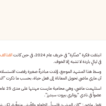
انبثقت فكرة “صنّارة” في خريف عام 2024، في حين كانت
القذائف 
في ليالٍ باردة لا تشبه إلا الخوف.
وسط هذا المشهد الموجع، وُلدت مبادرةٌ صغيرة رفضت الاستسلام ل
آن ماري ماضي تحويل المعاناة إلى فعل حياة، بحسب ما ذكرت “الش
استلهمت 
عضواً في نادي “روتاري بيروت سيدرز”.
تقول ماضي: “كان المشهد قاسياً.. الطعام والفُرش متوفّرة، لكن شي