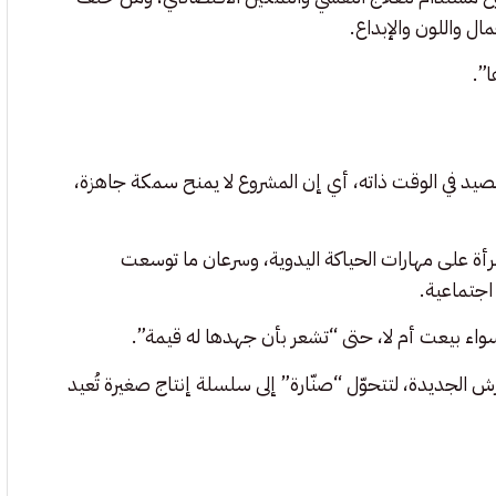
مال واللون والإبداع.
ا”.
 الصيد في الوقت ذاته، أي إن المشروع لا يمنح سمكة جاهزة،
ت مع جمعية مار منصور دي بول في برج حمود لتدريب 15 امرأة على مهارات الحياكة اليدوية، وسرعان ما توسعت
ة اجتماعية.
ء بيعت أم لا، حتى “تشعر بأن جهدها له قيمة”.
ش الجديدة، لتتحوّل “صنّارة” إلى سلسلة إنتاج صغيرة تُعيد