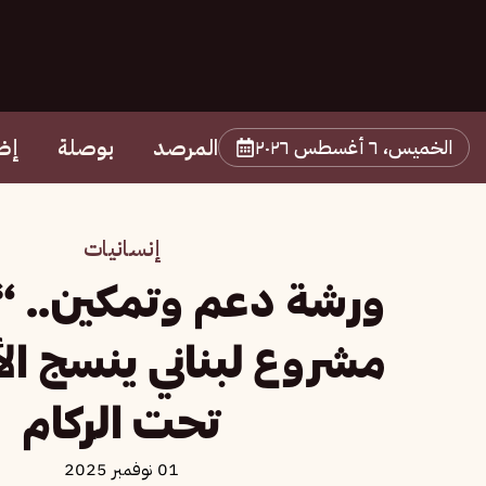
المرصد
بوصلة
إض
الخميس، ٦ أغسطس ٢٠٢٦
إنسانيات
ورشة دعم وتمكين.. “ص
مشروع لبناني ينسج ا
تحت الركام
01 نوفمبر 2025