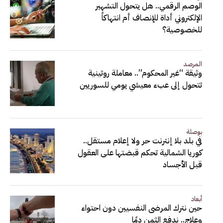
الوصم الرقمي.. هل يتحول التشهير
الإلكتروني أداة للإنصاف أم انتهاكاً
للخصوصية؟
المرصد
وثيقة “غير المحكوم”.. معاملة روتينية
تتحول إلى عبء معيشي يومي للسوريين
بوصلة
في بلد بلا إنترنت حر ولا إعلام مستقل..
كوريا الشمالية تحكم قبضتها على العقول
قبل الأجساد
أبعاد
حين نترك المرضى النفسيين دون احتواء
وعلاج.. ندفع الثمن دمًا