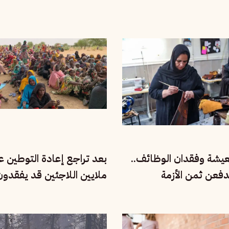
معيشة وفقدان الوظائف..
بعد تراجع إعادة التوطين عال
دفعن ثمن الأزمة
ملايين اللاجئين قد يفقدو
للنجاة