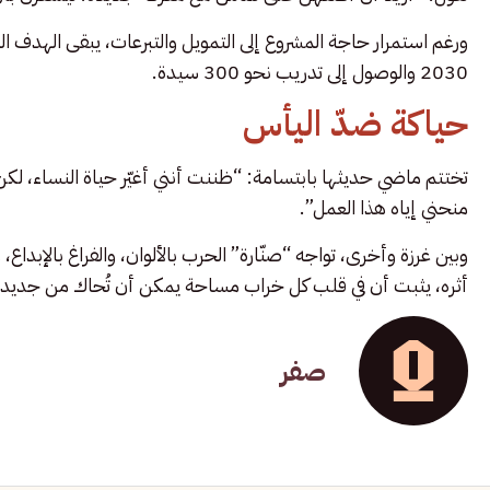
ورغم استمرار حاجة المشروع إلى التمويل والتبرعات، يبقى الهدف الن
2030 والوصول إلى تدريب نحو 300 سيدة.
حياكة ضدّ اليأس
تختتم ماضي حديثها بابتسامة: “ظننت أنني أغيّر حياة النساء، لكن ح
منحني إياه هذا العمل”.
وبين غرزة وأخرى، تواجه “صنّارة” الحرب بالألوان، والفراغ بالإب
أثره، يثبت أن في قلب كل خراب مساحة يمكن أن تُحاك من جديد.
صفر