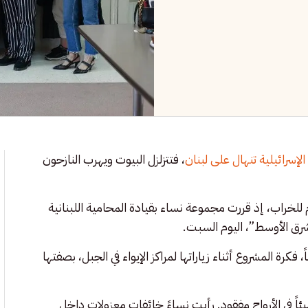
الإسرائيلية تنهال على لبنان
، فتتزلزل البيوت ويهرب النازحون
لخراب، إذ قررت مجموعة نساء بقيادة المحامية اللبنانية
رق الأوسط”، اليوم السبت.
ماضي، وهي محامية مارست مهنتها على مدى 25 عاماً، فكرة المشروع أثناء زياراتها لمراكز الإيواء في الجبل، بصفتها
ئاً في الأرواح مفقود. رأيت نساءً خائفات معزولات داخل