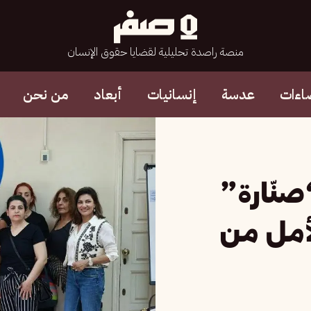
منصة راصدة تحليلية لقضايا حقوق الإنسان
اءات
عدسة
إنسانيات
أبعاد
من نحن
نّارة”
لأمل من