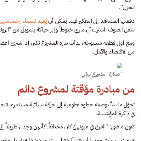
الحزن”.
دفعتها المشاهد إلى التفكير فيما يمكن أن
يُعيد للنساء إحساسهن
شغل الصوف. اشترت آن ماري خيوطاً وإبر حياكة بتمويل من “الر
ومع أول قطعة منسوجة، بدأت بذرة المشروع تكبر، إذ اشترى أعض
من الاقتصاد والأمل.
“صنّارة” مشروع لبناني
من مبادرة مؤقتة لمشروع دائم
تحوّل ما بدأ بوصفه خطوة تطوعية إلى حركة نسائية مستمرة، فبع
في ذاكرة المؤسِّسة.
تقول ماضي: “الفرح في عيونهنّ كان مختلفاً. كأنهن وجدن طريقاً إل
فهمت آن ماري حينها أن «صنّارة» ليست مبادرة ظرفية، بل مشرو