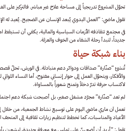
تحوّل المشروع تدريجياً إلى مساحة علاج غير مباشر. فالتركيز على ال
تقول ماضي: “العمل اليدوي يُبعد الإنسان عن الضجيج. يُعيد له ا
في مجتمع تتقاذفه الأزمات السياسية والمالية، يكفي أن تستيقظ ا
جديداً، لتبدأ رحلة الشفاء من الخوف والعزلة.
بناء شبكة حياة
تُنشئ “صنّارة” صداقات ودوائر دعم متبادلة. في الورش، تحلّ قصص 
والأفكار، ويتحوّل العمل إلى حوار إنساني مفتوح، أما النساء اللوا
لاكتساب حرفة تدرّ دخلاً وتمنح شعوراً بالمساواة.
لم تعد “صنّارة” مجرّد مشغل صغير، بل أصبحت شبكة دعم اجتماعي 
تعمل آن ماري ماضي اليوم على توسيع نشاط الجمعية، من خلال 
الأعياد والمناسبات، كما تخطط لتنظيم زيارات ثقافية إلى المتحف ال
تقول: “أريد أن أضعهنّ على تماس مع معرفة جديدة، ليشعرن بأن ال