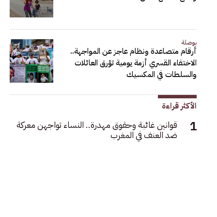
بوصلة
أرقام متصاعدة ونظام عاجز عن المواجهة..
الاختفاء القسري أزمة يومية تؤرق العائلات
والسلطات في المكسيك
الأكثر قراءة
قوانين غائبة وحقوق مهدرة.. النساء تواجهن معركة
ضد العنف في المغرب