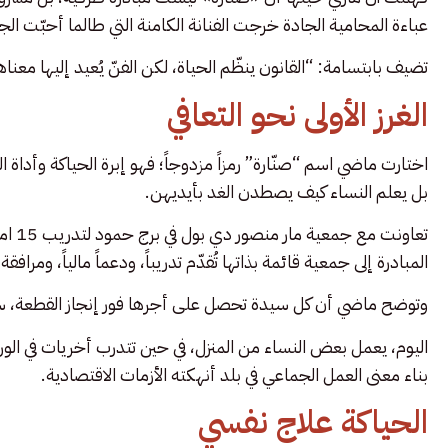
عباءة المحامية الجادة خرجت الفنانة الكامنة التي طالما أحبّت الج
تضيف بابتسامة: “القانون ينظّم الحياة، لكن الفنّ يُعيد إليها معناه
الغرز الأولى نحو التعافي
اختارت ماضي اسم “صنّارة” رمزاً مزدوجاً؛ فهو إبرة الحياكة وأداة
بل يعلم النساء كيف يصطدن الغد بأيديهن.
تعاون
المبادرة إلى جمعية قائمة بذاتها تُقدّم تدريباً، ودعماً مالياً، ومرافق
وتوضح ماضي أن كل سيدة تحصل على أجرها فور إنجاز القطعة، سوا
اليوم، يعمل بعض النساء من المنزل، في حين تتدرب أخريات في الور
بناء معنى العمل الجماعي في بلد أنهكته الأزمات الاقتصادية.
الحياكة علاج نفسي