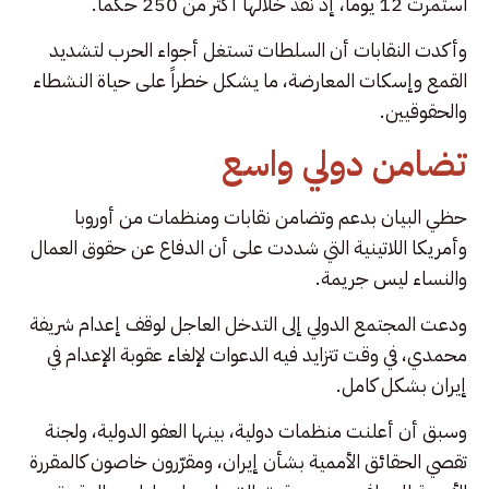
استمرت 12 يوماً، إذ نُفذ خلالها أكثر من 250 حكماً.
وأكدت النقابات أن السلطات تستغل أجواء الحرب لتشديد
القمع وإسكات المعارضة، ما يشكل خطراً على حياة النشطاء
والحقوقيين.
تضامن دولي واسع
حظي البيان بدعم وتضامن نقابات ومنظمات من أوروبا
وأمريكا اللاتينية التي شددت على أن الدفاع عن حقوق العمال
والنساء ليس جريمة.
ودعت المجتمع الدولي إلى التدخل العاجل لوقف إعدام شريفة
محمدي، في وقت تتزايد فيه الدعوات لإلغاء عقوبة الإعدام في
إيران بشكل كامل.
وسبق أن أعلنت منظمات دولية، بينها العفو الدولية، ولجنة
تقصي الحقائق الأممية بشأن إيران، ومقرّرون خاصون كالمقررة