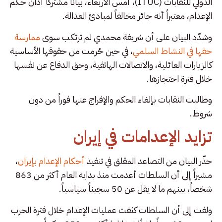
الدولي للنقابات (ITUC)، أمس الأربعاء، بياناً مشتركاً أدان حكم
الإعدام، معتبراً أنه جائر مخالفاً لمبادئ العدالة.
وشدّد البيان على أن شريفة محمدي لم ترتكب سوى
ممارسة
حقها في النشاط السلمي
، في حين حُرمت من حقوقها الأساسية
كالزيارات العائلية، والاتصالات الهاتفية، وحق الدفاع عن نفسها
خلال فترة احتجازها.
وطالبت النقابات بإلغاء الحكم والإفراج عنها فوراً من دون
شروط.
تزايد الإعدامات في إيران
حذّر البيان من التصاعد المقلق في تنفيذ
أحكام الإعدام بإيران
،
مشيراً إلى أن السلطات أعدمت منذ بداية العام أكثر من 863
شخصاً، بينهم ما لا يقل عن 50 سجيناً سياسياً.
ولفت إلى أن السلطات كثفت عمليات الإعدام خلال فترة الحرب