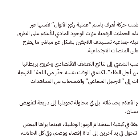
 حركة تُعرف باسم “عملية رفع الألوان” نفسها عبر
هذه الحملات الرقمية عززت الوجود المادي للأعلام على الطرق
لتعبئة جماعية تستهدف اللاجئين بشكل غير مباشر، ما يطرح
لى المنصات الاجتماعية.
غضب الشعبي إلى نتائج التقشف الاقتصادي وخروج بريطانيا
ن من أجل البقاء”، لكنه في الوقت نفسه حذّر من اللغة “المُرعبة
وات إلى “الترحيل الجماعي” والانسحاب من المعاهدات
الأعلام بحد ذاته، بل في محاولة تحويلها إلى ذريعة لتقويض
إنسان.
في كيفية استخدام الرموز الوطنية، فبينما يراها البعض
تحول في يد آخرين إلى أداة إقصاء ووصم، وفي كل الحالات،