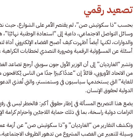
تصعيد رقمي
بحسب “ذا سكوتيش صن”، لم يقتصر الأمر على الشوارع، حيث نظمت
وسائل التواصل الاجتماعي، داعية إلى “استعادة الوطنية نهائيًا”، 
والدوارات، لكنها أيضاً أظهرت كيف أصبح الفضاء الإلكتروني أداة 
أسئلة عن المسؤولية الرقمية وضرورة التصدي لخطابات الكراهية ع
وتشير “الغارديان” إلى أن الوزير الأول جون سويني أرجع تصاعد ال
من الاتحاد الأوروبي، قائلاً إن “عددًا كبيرًا جدًا من الناس يُكافحو
للغاية” التي يستخدمها سياسيون في وستمنستر، والتي تُغذي الدع
الدولية لحقوق الإنسان.
يضع هذا التصريح المسألة في إطار حقوقي أكبر: فالخطر ليس في رفع 
التزامات دولية راسخة، بما في ذلك حماية اللاجئين واحترام كرامة ال
وتكشف التقارير من “الغارديان” و”ذا سكوتيش صن” عن أزمة عميقة 
وسيلة للتعبير عن الغضب المشروع من تدهور الظروف الاجتماعية، ت