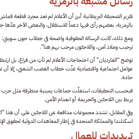
رسائل مشبعة بالرمزية
تقرير الصحيفة البريطانية أبرز أن الأعلام لم تعد مجرد قطعة قما
بالرمزية، بعضهم رأى فيها دعماً للاستقلال، والبعض الآخر عدّها
ومع ذلك، كانت الرسالة الحقوقية واضحة في خطاب جون سويني: “ع
ترحيب وملاذ آمن، واللاجئون مرحب بهم هنا”.
توضح “الغارديان” أن احتجاجات الأعلام لم تأتِ من فراغ، بل ارتب
عوامل اجتماعية واقتصادية غذّت خطاب الغضب الشعبي، إلا أن تحوي
حادة.
فبحسب التحقيقات، استغلّت جماعات يمينية متطرفة مثل حزب الوطن
يربط بين اللاجئين والجريمة أو انعدام الأمن.
وفي المقابل، تشدد مجموعات مدافعة عن اللاجئين على أن هذا “الا
اسكتلندا والمملكة المتحدة في إطار المعاهدات الدولية لحقوق الإ
تهديدات للعمال