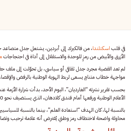
في قلب
اسكتلندا
، من فالكيرك إلى أبردين، يشتعل جدل متصاعد حول
الأزرق والأبيض من رمزٍ للوحدة والاستقلال إلى أداة في احتجاجات
م
لم تعد القضية مجرد جدل ثقافي أو سياسي، بل تحوّلت إلى ملف حقو
مواجهة خطاب متنامٍ يسعى لربط الهوية الوطنية بالرفض والإقصاء
بحسب تقرير نشرته “الغارديان”، اليوم الأحد، بدأت شرارة الأزمة
الأعلام الوطنية ورفعها أمام فندق كلادهان، الذي يستضيف نحو 90 طالب لجوء.
بالنسبة لها، كان الهدف “استعادة العلم”، بينما بالنسبة للسياسيين
محاولة واضحة لاختطاف رمز وطني يُفترض أنه علامة ترحيب وتضا