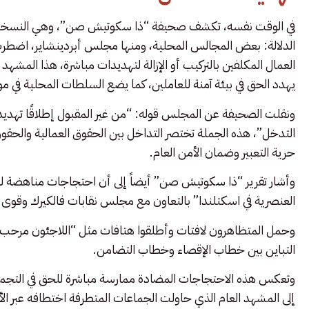
في الوقت نفسه، تكشف صحيفة “ذا سكوتيش صن”، وهي النسخة ال
الدلالة: بعض المجالس المحلية، ومنها مجلس أبردينشاير، اضطرت 
العمال المكلفين بالتركيب أو الإزالة لتهديدات مباشرة، هذا المش
يهدد الحق في بيئة آمنة للعاملين، كما يضع السلطات المحلية في
ونقلت الصحيفة عن المجلس قوله: “من غير المقبول إطلاقًا تهدي
التدخل”، هذه الجملة تختصر التداخل بين الحقوق العمالية والحقو
حرية التعبير وضمان الأمن العام.
وأشار تقرير “ذا سكوتيش صن” أيضاً إلى أن احتجاجات مناهضة لل
العنصرية في اسكتلندا” بالتعاون مع مجلس نقابات فالكيرك وقوى
وحمل المتظاهرون لافتات وأطلقوا هتافات مثل “اللاجئون مرحب 
التباين بين خطاب الإقصاء وخطاب التضامن.
وتعكس هذه الاحتجاجات المضادة ممارسة مباشرة للحق في التجمع ا
إلى المشهد العام الذي حاولت الجماعات المتطرفة اختطافه عبر الأع