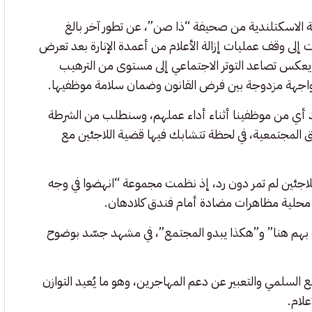
اسكتلندية من صحيفة “ذا صن”، عن تطور آخر بالغ
إلى وقف عمليات إزالة الأعلام من أعمدة الإنارة بعد تعرض
هد يعكس تصاعد التوتر الاجتماعي إلى مستوى من الترهيب
 مواجهة مزدوجة بين فرض القانون وضمان سلامة موظفيها.
د أي من موظفينا أثناء أداء عملهم، وسنطلب من الشرطة
ق المجتمعية، في لحظة تتشابك فيها قضية اللاجئين مع
اجئين لم تمر دون رد، إذ نظمت مجموعة “انهضوا في وجه
 محلية مظاهرات مضادة أمام فندق كلادهان.
بهم هنا” و”هكذا يبدو المجتمع”، في مشهد جسّد بوضوح
لسلمي والتعبير عن دعم المهاجرين، وهو ما يُعيد التوازن
لام.