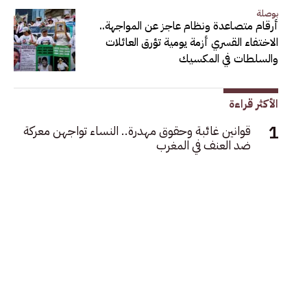
بوصلة
أرقام متصاعدة ونظام عاجز عن المواجهة..
الاختفاء القسري أزمة يومية تؤرق العائلات
والسلطات في المكسيك
الأكثر قراءة
قوانين غائبة وحقوق مهدرة.. النساء تواجهن معركة
ضد العنف في المغرب