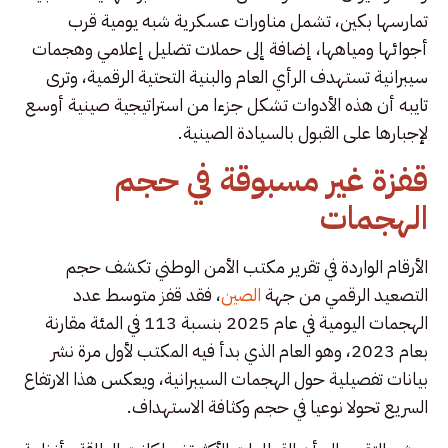
تمارسها بكين، تشمل مناورات عسكرية شبه يومية قرب
أجوائها ومياهها، إضافة إلى حملات تضليل إعلامي وهجمات
سيبرانية تستهدف الرأي العام والبنية التحتية الرقمية، وترى
تايبه أن هذه الأدوات تشكل جزءا من استراتيجية صينية أوسع
لإجبارها على القبول بالسيادة الصينية.
قفزة غير مسبوقة في حجم
الهجمات
الأرقام الواردة في تقرير مكتب الأمن الوطني تكشف حجم
التصعيد الرقمي من جهة
الصين
، فقد قفز متوسط عدد
الهجمات اليومية في عام 2025 بنسبة 113 في المئة مقارنة
بعام 2023، وهو العام الذي بدأ فيه المكتب لأول مرة نشر
بيانات تفصيلية حول الهجمات السيبرانية، ويعكس هذا الارتفاع
السريع تحولا نوعيا في حجم وكثافة الاستهداف.