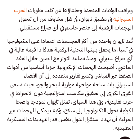
وتراقب الولايات المتحدة وحلفاؤها عن كثب تطورات
الحرب
السيبرانية
في مضيق تايوان، في ظل مخاوف من أن تتحول
الهجمات الرقمية إلى عنصر حاسم في أي صراع مستقبلي.
تُعد تايوان واحدة من أكثر المجتمعات اعتمادا على التكنولوجيا
في آسيا، ما يجعل بنيتها التحتية الرقمية هدفا ذا قيمة عالية في
أي صراع سيبراني، ومنذ تصاعد التوتر مع الصين خلال العقد
الماضي، أصبحت الهجمات الإلكترونية جزءا أساسيا من أدوات
الضغط غير المباشر، وتشير تقارير متعددة إلى أن الفضاء
السيبراني بات ساحة مواجهة موازية للبحر والجو، حيث تسعى
القوى الكبرى إلى تحقيق مكاسب استراتيجية دون الانخراط في
حرب تقليدية، وفي هذا السياق، تمثل تايوان نموذجا واضحا
لكيفية تحول التكنولوجيا إلى سلاح، وكيف يمكن للهجمات غير
المرئية أن تهدد استقرار الدول بنفس قدر التهديدات العسكرية
التقليدية.