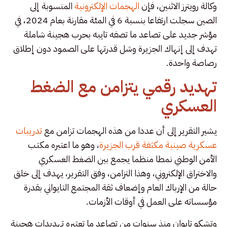
وكالة رويترز الاثنين، فإن
الهجمات الإلكترونية
المنسوبة إلى
الصين سجلت ارتفاعا بنسبة 6 في المئة مقارنة بعام 2024، في
مؤشر جديد على تصاعد ما تصفه تايبه بحرب هجينة شاملة
تهدف إلى إنهاك الجزيرة وشل قدرتها على الصمود دون إطلاق
رصاصة واحدة.
تهديد رقمي يتزامن مع الضغط
العسكري
يشير التقرير إلى أن عددا من هذه الهجمات تزامن مع
تدريبات
عسكرية صينية مكثفة قرب الجزيرة
، وهو ما اعتبره مكتب
الأمن الوطني نمطا منظما يجمع بين الضغط العسكري
والاختراق الإلكتروني، وهذا التزامن، وفق التقرير، يهدف إلى خلق
حالة من الإرباك العام وإضعاف ثقة المجتمع التايواني بقدرة
مؤسساته على العمل في أوقات الأزمات.
وتشكو تايوان منذ سنوات من تصاعد ما تعتبره تهديدات هجينة