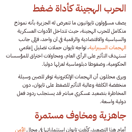
الحرب الهجينة كأداة ضغط
يصف مسؤولون تايوانيون ما تتعرض له الجزيرة بأنه نموذج
متكامل للحرب الهجينة، حيث تتداخل الأدوات العسكرية
والسياسية والاقتصادية والرقمية في آن واحد، فإلى جانب
الهجمات السيبرانية
، تواجه تايوان حملات تضليل إعلامي
تستهدف التأثير على الرأي العام، ومحاولات اختراق للمؤسسات
الحكومية، وضغوطا دبلوماسية لعزلها دوليا.
ويرى محللون أن الهجمات الإلكترونية توفر للصين وسيلة
منخفضة الكلفة وعالية التأثير للضغط على تايوان، دون
المخاطرة بتصعيد عسكري مباشر قد يستجلب ردود فعل
دولية واسعة.
جاهزية ومخاوف مستمرة
أمام هذا التصعيد، كثّفت تايوان استثماراتها في مجال
الأمن