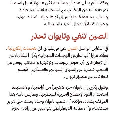
ويؤكد التقرير أن هذه الهجمات لم تكن عشوائية، بل اتسمت
بدرجة عالية من التنظيم، مع استخدام تقنيات متطورة
وأساليب متعددة، ما يشير إلى تورط جهات تمتلك موارد
وخبرات كبيرة في مجال الحرب السيبرانية.
الصين تنفي وتايوان تحذر
في المقابل، تواصل
الصين
نفي تورطها في أي
هجمات إلكترونية
،
وتؤكد مرارا أنها تعارض الهجمات السيبرانية بكل أشكالها، غير
أن تايوان ترى أن حجم الهجمات وتوقيتها وأهدافها يجعل من
الصعب فصلها عن السياق السياسي والعسكري الأوسع
للعلاقات عبر مضيق تايوان.
وتقول بكين إن تايوان جزء لا يتجزأ من أراضيها، ولا تستبعد
استخدام القوة لإخضاع الجزيرة لسيطرتها، وتعارض تايبه هذا
الموقف بشدة، مؤكدة أن شعب تايوان وحده يملك حق تقرير
مستقبله، وأن نظامه الديمقراطي هو تعبير عن إرادته الحرة.